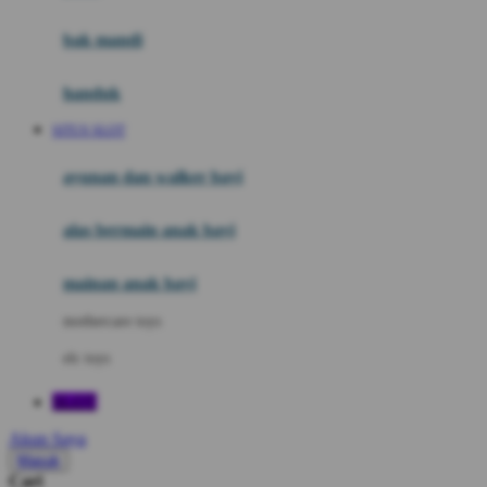
Mini Monkey
Moby
bak mandi
Momami
handuk
Mothercare
SITUS SLOT
Mustela
ayunan dan walker bayi
My Buddy Tag
My K
alas bermain anak bayi
N
mainan anak bayi
Naif
mothercare toys
Nike
elc toys
Nordic Natural
SLOT
Nuby
Akun Saya
Nuna
Masuk
Cari