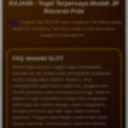
RAJA99 : Togel Terpercaya Mudah JP
Bocoran Pola
dewa4d
Gunakan Situs RAJA99 untuk mengakses Toto Macau paling
Mudah JP. Cek Rumus Toto Gacor malam ini dan klaim bonus
menarik Link Alternatif khu...
FAQ dewa4d SLOT
Setelah daftar akunnya, anggota dapat memanfaatkan
beberapa tips dan strategi untuk meningkatkan pengalaman
mereka menggunakan platform. Misalnya, untuk
mengoptimalkan game kasino seperti slot, pengguna bisa
memilih permainan yang menawarkan poin tinggi. Selain itu
platform ini juga menyediakan strategi untuk penggunaan
efektif bingo dan taruhan olahraga, seperti menganalisis
peringkat permainan agar lebih tepat dalam membuat
keputusan. Pengguna dapat dengan mudah beralih antara
kategori permainan, termasuk game casino dan aktivitas