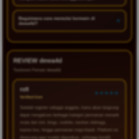
pertandingan untuk membuat keputusan yang lebih hati-
Misalnya, Anda bisa memilih permainan dengan poin
hati. Pengguna dapat dengan mudah mengakses
Setelah mendaftar sebagai anggota, kamu dapat
tinggi atau mempelajari strategi efektif untuk
sepuluh tips untuk mengelola akun, misalnya beralih
menggunakan berbagai tips untuk menavigasi dunia
Bagaimana cara memulai bermain di
meningkatkan peluang kemenangan. Platform ini juga
+
cepat antara kategori permainan kasino dan aktivitas
dewa4d?
perjudian digital ini. Untuk contohnya, pilihlah slot atau
menyediakan informasi tentang olahraga terkini,
olahraga. Selain itu, platform ini menawarkan tips
permainan meja yang menawarkan poin tinggi untuk
memungkinkan Anda untuk memaksimalkan
Setelah daftar , anggot dapat menggunakan tips untuk
tentang cara deposit dan penarikan yang lebih cepat
meningkatkan peluangmu. Selain itu, platform ini
pengalaman bermain taruhan olahraga. Anda dapat
menavigasi permainan kasino dan olahraga secara
atau memeriksa pembaruan game terbaru. Dengan
menyediakan strategi untuk penggunaan efektif bingo
mengelola akun Anda dengan mudah - beralih cepat
efektif. Misalnya, pengguna dapat mempelajari strategi
panduan ini, Anda dapat memaksimalkan pengalaman
dan kategori taruhan olahraga, seperti menganalisis
antara kategori permainan kasino dan olahraga,
untuk memilih permainan bingo atau taruhan olahraga
bermain seperti slot dan bingo dengan cara yang aman
peringkat para pemain untuk membuat keputusan yang
REVIEW dewa4d
memeriksa riwayat aktivitas, dan memantau poin yang
yang memberikan poin tertinggi. Platform ini juga
dan menyenangkan.
lebih hati-hati. Kamu dapat dengan mudah mengakses
telah Anda kumpulkan. Selain itu, platform ini juga
Testimoni Pemain dewa4d.
menyediakan panduan tentang cara mengaplikasikan
sepuluh tips untuk mengelola akun, misalnya beralih
memberi tahu Anda cara deposit dan withdrawal dengan
tips manajemen akun, seperti beralih cepat antara jenis
cepat antara permainan kasino dan aktivitas terkait
cepat dan aman. Dengan tips dan strategi yang
permainan, memproses deposit, penarikan, serta
olahraga, semua dengan panduan penggunaan yang
tersedia, Anda dapat menavigasi platform dengan
dina
melacak pembaruan terbaru pada permainan favorit
aman dan terpercaya.
mudah dan membuat pengalaman bermain semakin
mereka. Bagi pengguna baru, platform ini menawarkan
Verified User
menyenangkan.
sepuluh tips untuk memahami cara mendapatkan
pengalaman paling optimal, mencakup strategi dasar
dalam menikmati berbagai macam permainan mulai dari
slot hingga sports betting, sambil memastikan
keamanan dan kenyamanan selama menggunakan