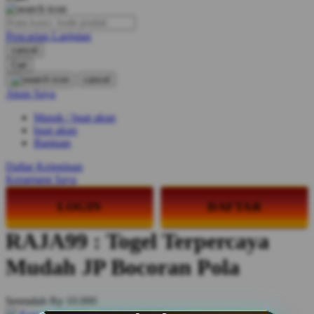
O
Pencarian Lanjutan
Oh Ma Grain
cancel
Okiedog
Cari
cancel
P
Akun Saya
Masuk / buat akun
Peachy
buat akun
Phil & Ted's
Bantuan
Philips Avent
Daftar Keinginan
Keranjang Saya
Pigeon
LOGIN
DAFTAR
Playgro
RAJA99 : Togel Terpercaya
Poled Global
Mudah JP Bocoran Pola
Ponycycle
Puma
Serendah
Rp 10.000
Pureats