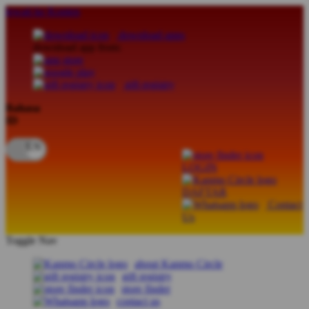
lewati ke Konten
download apps
download app from:
gift registry
Bahasa
ID
LOGIN
DAFTAR
Contact
Us
Toggle Nav
about Kanmo Circle
gift registry
store finder
contact us