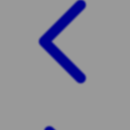
Squishmallows
Starbooks
Stick-O
Stokke
Sudocrem
Sumimo
Sunnylife
Sun-Staches
Swimava
T
Tommee Tippee
Trunki
Tutti Bambini