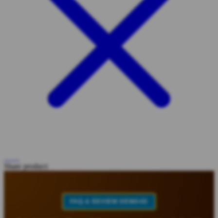
Share product:
FAQ & REVIEW DEWA4D