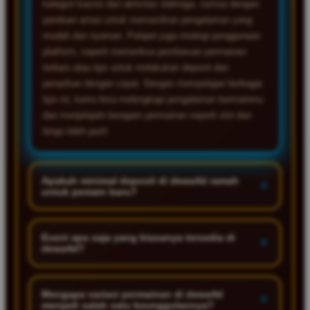
kategori kasino dan aktivitas olahraga, semua dengan
panduan aman untuk memastikan pengalaman yang
mudah dan nyaman. Pelajari juga strategi penggunaan
platform, seperti memeriksa pembaruan permainan
terbaru atau tips untuk melakukan deposit dan
penarikan dengan cepat. Dengan mempelajari berbagai
tips ini, kamu bisa melengkapi pengalaman bermainmu
dan menjelajahi beragam permainan seperti slot dan
bingo lebih jauh!
Apakah minimal deposit di dewa4d ramah
+
untuk pemain baru?
Setelah pendaftaran selesai, anggota dapat
menggunakan tips untuk menavigasi berbagai macam
Event apa saja yang biasanya tersedia di
+
dewa4d?
permainan, contohnya dengan memilih permainan yang
sesuai minat atau memiliki poin tinggi. PLATFORM ini
Setelah mengregister dan menjadi anggota, Anda dapat
menyediakan strategi untuk penggunaan efektif bingo
menggunakan tips untuk menjelajahi berbagai
Mengapa variasi permainan di dewa4d
dan taruhan olahraga, seperti menganalisis peringkat
+
menjadi salah satu keunggulannya?
permainan kasino seperti slot, bingo, dan table games.