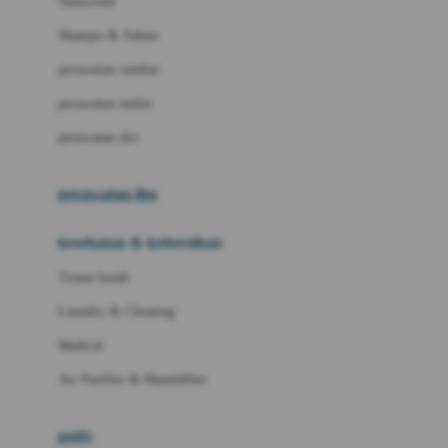
Sunscreen
London Taxi
Shampo & Sabun
Love To Dream
perawatan rambut
perawatan mulut
M
perawatan diri
Magformers
Mama's Choice
perawatan ibu
Mamas&Papas
kesehatan & kebersihan
Mamaway
Tissue basah
Maxi Cosi
Laundry & Cleaning
Megabloks
Medical
Micro
Air Purifier & Humidifier
MiDeer
Mimi & Lula
potty