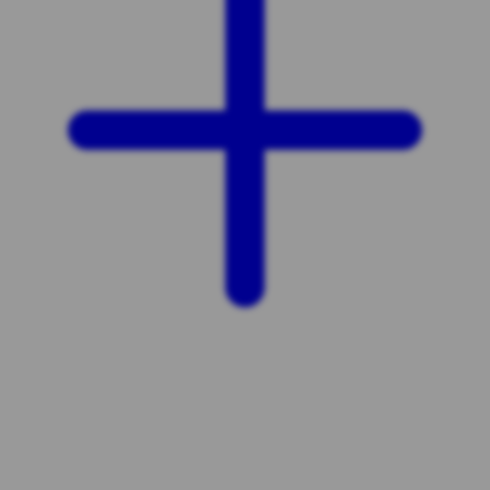
X
Xootz
Y
Yamatoya
Z
Zaxy
Zoggs
0-9
4Moms
59S