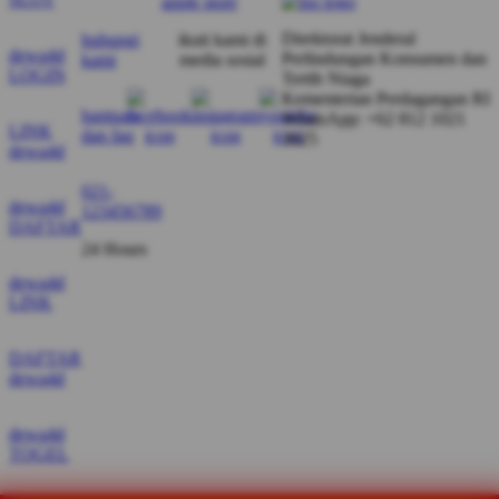
dewa4d
butuh
unduh aplikasi
we accept
bantuan?
dewa4d
hubungi
kami
dewa4d
SLOT
Direktorat Jenderal
hubungi
ikuti kami di
dewa4d
Perlindungan Konsumen dan
kami
media sosial
LOGIN
Tertib Niaga
Kementerian Perdagangan RI
bantuan
WhatsApp: +62 812 1021
LINK
dan faq
3625
dewa4d
021-
dewa4d
123456789
DAFTAR
24 Hours
dewa4d
LINK
DAFTAR
dewa4d