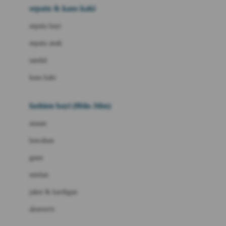
Beauty Barn
sepatu & kaus kaki
Bio Oil
sepatu bayi
Biolane
sepatu anak
Bite Fighters
sandal
Bizzi Growin
kaus kaki
Blackmores
fashion bayi (0bln-3thn)
Blooming Marvellous
atasan
Bonnels
bawahan
Bravado
gaun
Bruder
setelan
Brush Baby
jaket & kardigan
Buds Organics
aksesoris
Bugaboo