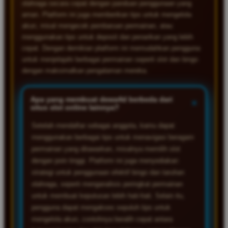
olahraga secara cepat dengan panduan penggunaan yang
aman. Platform ini juga memberikan tips untuk mengelola
akun, misal mengecek pembaruan permainan, atau
menggunakan tips untuk deposit dan penarikan yang lebih
cepat. Dengan demikian platform ini memudahkan pengguna
untuk menjelajahi berbagai permainan seperti slot dan bingo
dengan maksimalkan pengalaman mereka.
Apa yang membuat dewa4d berbeda dari
+
situs slot online lainnya?
Setelah mendaftar sebagai anggota, kamu dapat
menggunakan berbagai tips untuk menavigasi beragam
permainan yang ditawarkan, misalnya memilih slot
dengan poin tinggi. Platform ini juga menyediakan
strategi untuk penggunaan efektif bingo dan taruhan
olahraga, seperti menganalisis peringkat permainan
untuk membuat keputusan lebih hati-hati. Selain itu,
pengguna dapat mengakses sepuluh tips untuk
mengelola akun, contohnya beralih cepat antara