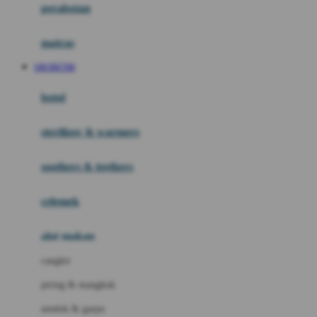
perabotan
Happy Tummy
Hauck
matras
Havaianas
SBOBET88
Hegen
botol
Hot Wheels
sterilizer & warmers
Hybrid
soothers & teethers
I
Inlacta DHA
celemek
Interlac
alat makan
Ivenet
cangkir
J
piring & mangkuk
Jack N Jill
sendok & garpu