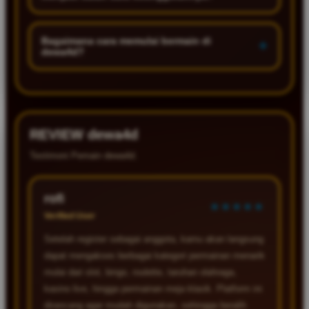
pertandingan untuk membuat keputusan yang lebih hati-
Misalnya, Anda bisa memilih permainan dengan poin
hati. Pengguna dapat dengan mudah mengakses
Setelah mendaftar sebagai anggota, kamu dapat
tinggi atau mempelajari strategi efektif untuk
sepuluh tips untuk mengelola akun, misalnya beralih
menggunakan berbagai tips untuk menavigasi dunia
Bagaimana cara memulai bermain di
meningkatkan peluang kemenangan. Platform ini juga
+
cepat antara kategori permainan kasino dan aktivitas
dewa4d?
perjudian digital ini. Untuk contohnya, pilihlah slot atau
menyediakan informasi tentang olahraga terkini,
olahraga. Selain itu, platform ini menawarkan tips
permainan meja yang menawarkan poin tinggi untuk
memungkinkan Anda untuk memaksimalkan
Setelah daftar , anggot dapat menggunakan tips untuk
tentang cara deposit dan penarikan yang lebih cepat
meningkatkan peluangmu. Selain itu, platform ini
pengalaman bermain taruhan olahraga. Anda dapat
menavigasi permainan kasino dan olahraga secara
atau memeriksa pembaruan game terbaru. Dengan
menyediakan strategi untuk penggunaan efektif bingo
mengelola akun Anda dengan mudah - beralih cepat
efektif. Misalnya, pengguna dapat mempelajari strategi
panduan ini, Anda dapat memaksimalkan pengalaman
dan kategori taruhan olahraga, seperti menganalisis
antara kategori permainan kasino dan olahraga,
untuk memilih permainan bingo atau taruhan olahraga
bermain seperti slot dan bingo dengan cara yang aman
peringkat para pemain untuk membuat keputusan yang
REVIEW dewa4d
memeriksa riwayat aktivitas, dan memantau poin yang
yang memberikan poin tertinggi. Platform ini juga
dan menyenangkan.
lebih hati-hati. Kamu dapat dengan mudah mengakses
telah Anda kumpulkan. Selain itu, platform ini juga
Testimoni Pemain dewa4d.
menyediakan panduan tentang cara mengaplikasikan
sepuluh tips untuk mengelola akun, misalnya beralih
memberi tahu Anda cara deposit dan withdrawal dengan
tips manajemen akun, seperti beralih cepat antara jenis
cepat antara permainan kasino dan aktivitas terkait
cepat dan aman. Dengan tips dan strategi yang
permainan, memproses deposit, penarikan, serta
olahraga, semua dengan panduan penggunaan yang
tersedia, Anda dapat menavigasi platform dengan
dina
melacak pembaruan terbaru pada permainan favorit
aman dan terpercaya.
mudah dan membuat pengalaman bermain semakin
mereka. Bagi pengguna baru, platform ini menawarkan
Verified User
menyenangkan.
sepuluh tips untuk memahami cara mendapatkan
pengalaman paling optimal, mencakup strategi dasar
dalam menikmati berbagai macam permainan mulai dari
slot hingga sports betting, sambil memastikan
keamanan dan kenyamanan selama menggunakan