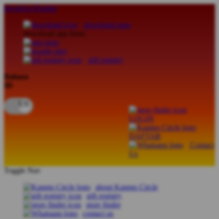
lewati ke Konten
download apps
download app from:
gift registry
Bahasa
ID
LOGIN
DAFTAR
Contact
Us
Toggle Nav
about Kanmo Circle
gift registry
store finder
contact us