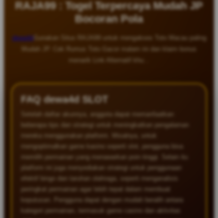
RAJA99 : Togel Terpercaya Mudah JP
Bocoran Pola
dewa4d
Gunakan Situs RAJA99 untuk mengakses Toto Macau paling
Mudah JP. Cek Rumus Toto Gacor malam ini dan klaim bonus
menarik Link Alternatif khu...
FAQ dewa4d SLOT
Setelah daftar akunnya, anggota dapat memanfaatkan
beberapa tips dan strategi untuk meningkatkan pengalaman
mereka menggunakan platform. Misalnya, untuk
mengoptimalkan game kasino seperti slot, pengguna bisa
memilih permainan yang menawarkan poin tinggi. Selain itu
platform ini juga menyediakan strategi untuk penggunaan
efektif bingo dan taruhan olahraga, seperti menganalisis
peringkat permainan agar lebih tepat dalam membuat
keputusan. Pengguna dapat dengan mudah beralih antara
kategori permainan, termasuk game casino dan aktivitas