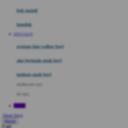
Mini Monkey
Moby
bak mandi
Momami
handuk
Mothercare
SITUS SLOT
Mustela
ayunan dan walker bayi
My Buddy Tag
My K
alas bermain anak bayi
N
mainan anak bayi
Naif
mothercare toys
Nike
elc toys
Nordic Natural
SLOT
Nuby
Akun Saya
Nuna
Masuk
Cari