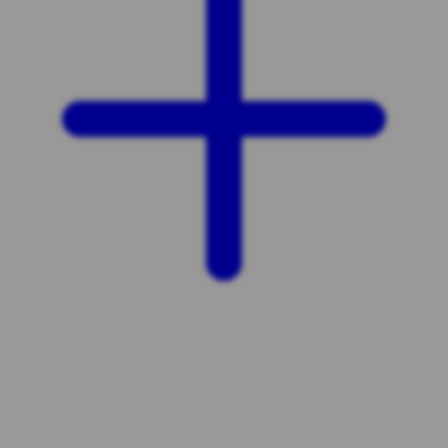
X
Xootz
Y
Yamatoya
Z
Zaxy
Zoggs
0-9
4Moms
59S