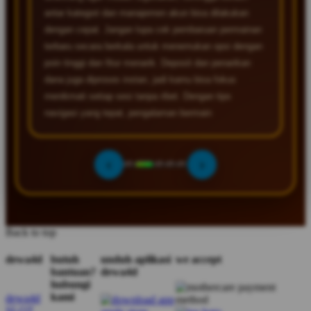
platform.
tips untuk penggunaan efektif dalam berbagai kategori,
seperti bingo dan olahraga. Misalnya, pengguna bisa
menganalisis peringkat pertandingan olahraga untuk
membuat keputusan yang lebih tepat saat bertaruh
atau mempelajari strategi khusus untuk memenangkan
permainan bingo. Selain itu, kamu dapat menemukan
tips praktis mengenai cara mengelola akun dengan
mudah, seperti beralih cepat antara bermain game
kasino dan mengikuti pertandingan olahraga, serta
panduan tentang cara melakukan deposit dan
penarikan secara aman.
‹
›
Back to top