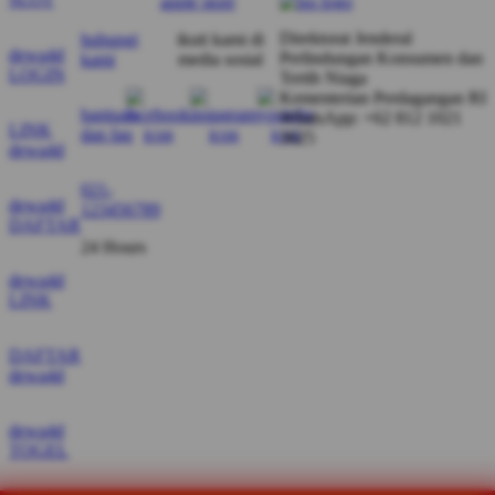
dewa4d
butuh
unduh aplikasi
we accept
bantuan?
dewa4d
hubungi
kami
dewa4d
SLOT
Direktorat Jenderal
hubungi
ikuti kami di
dewa4d
Perlindungan Konsumen dan
kami
media sosial
LOGIN
Tertib Niaga
Kementerian Perdagangan RI
bantuan
WhatsApp: +62 812 1021
LINK
dan faq
3625
dewa4d
021-
dewa4d
123456789
DAFTAR
24 Hours
dewa4d
LINK
DAFTAR
dewa4d