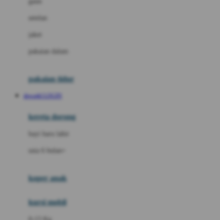
gaun
Dae Organics
setelan
Docare
jaket
Doona
pakaian dalam
Down To Earth
Drew
pakaian tidur
Dr. Brown's
dewa4d LOGIN
E
kereta dorong
ELC
bayi baru lahir
Ergobaby
usia 6 bulan+
Expert Care
koper anak
Ezyroller
kursi mobil
F
0-13 Kg