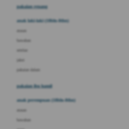
Buggygear
pakaian renang
Bumkins
anak laki-laki (18bln-8thn)
C
atasan
Cetaphil
bawahan
Chicco
setelan
Childlife
jaket
Clevamama
pakaian dalam
Cocolatte
Cottonseeds
pakaian ibu hamil
Cozy N Safe
anak perempuan (18bln-8thn)
Crane
atasan
Cybex
bawahan
D