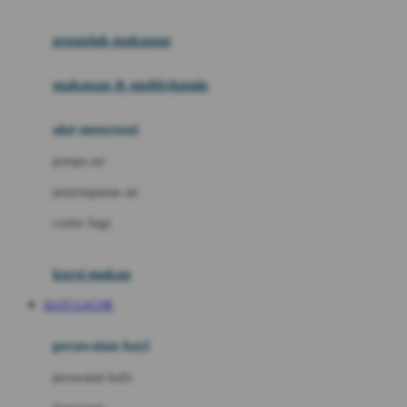
Joie
pengolah makanan
Joolz
Jujube
makanan & multivitamin
K
alat menyusui
Kiddycuts
pompa asi
Kumon
penyimpanan asi
L
cooler bags
Leapfrog
kursi makan
Leclerc
SLOT GACOR
Lee Vierra
Lillebaby
perawatan bayi
Little Bird Told Me
perawatan kulit
Little Miss Janis