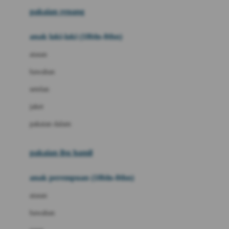
Buggygear
pakaian renang
Bumkins
anak laki-laki (18bln-8thn)
C
atasan
Cetaphil
bawahan
Chicco
setelan
Childlife
jaket
Clevamama
pakaian dalam
Cocolatte
Cottonseeds
pakaian ibu hamil
Cozy N Safe
anak perempuan (18bln-8thn)
Crane
atasan
Cybex
bawahan
D