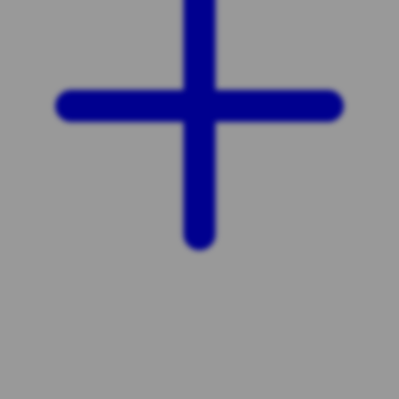
X
Xootz
Y
Yamatoya
Z
Zaxy
Zoggs
0-9
4Moms
59S