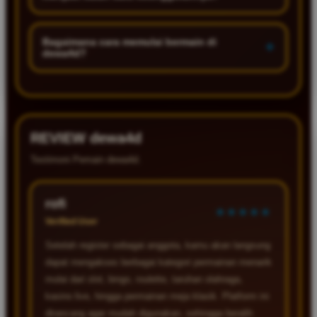
pertandingan untuk membuat keputusan yang lebih hati-
Misalnya, Anda bisa memilih permainan dengan poin
hati. Pengguna dapat dengan mudah mengakses
Setelah mendaftar sebagai anggota, kamu dapat
tinggi atau mempelajari strategi efektif untuk
sepuluh tips untuk mengelola akun, misalnya beralih
menggunakan berbagai tips untuk menavigasi dunia
Bagaimana cara memulai bermain di
meningkatkan peluang kemenangan. Platform ini juga
+
cepat antara kategori permainan kasino dan aktivitas
dewa4d?
perjudian digital ini. Untuk contohnya, pilihlah slot atau
menyediakan informasi tentang olahraga terkini,
olahraga. Selain itu, platform ini menawarkan tips
permainan meja yang menawarkan poin tinggi untuk
memungkinkan Anda untuk memaksimalkan
Setelah daftar , anggot dapat menggunakan tips untuk
tentang cara deposit dan penarikan yang lebih cepat
meningkatkan peluangmu. Selain itu, platform ini
pengalaman bermain taruhan olahraga. Anda dapat
menavigasi permainan kasino dan olahraga secara
atau memeriksa pembaruan game terbaru. Dengan
menyediakan strategi untuk penggunaan efektif bingo
mengelola akun Anda dengan mudah - beralih cepat
efektif. Misalnya, pengguna dapat mempelajari strategi
panduan ini, Anda dapat memaksimalkan pengalaman
dan kategori taruhan olahraga, seperti menganalisis
antara kategori permainan kasino dan olahraga,
untuk memilih permainan bingo atau taruhan olahraga
bermain seperti slot dan bingo dengan cara yang aman
peringkat para pemain untuk membuat keputusan yang
REVIEW dewa4d
memeriksa riwayat aktivitas, dan memantau poin yang
yang memberikan poin tertinggi. Platform ini juga
dan menyenangkan.
lebih hati-hati. Kamu dapat dengan mudah mengakses
telah Anda kumpulkan. Selain itu, platform ini juga
Testimoni Pemain dewa4d.
menyediakan panduan tentang cara mengaplikasikan
sepuluh tips untuk mengelola akun, misalnya beralih
memberi tahu Anda cara deposit dan withdrawal dengan
tips manajemen akun, seperti beralih cepat antara jenis
cepat antara permainan kasino dan aktivitas terkait
cepat dan aman. Dengan tips dan strategi yang
permainan, memproses deposit, penarikan, serta
olahraga, semua dengan panduan penggunaan yang
dina
tersedia, Anda dapat menavigasi platform dengan
melacak pembaruan terbaru pada permainan favorit
★★★★★
aman dan terpercaya.
Verified User
mudah dan membuat pengalaman bermain semakin
mereka. Bagi pengguna baru, platform ini menawarkan
menyenangkan.
sepuluh tips untuk memahami cara mendapatkan
Setelah mendaftar, kamu bisa menggunakan berbagai
pengalaman paling optimal, mencakup strategi dasar
tips untuk menavigasi berbagai macam permainan
dalam menikmati berbagai macam permainan mulai dari
yang tersedia, misalnya memilih jenis game yang
slot hingga sports betting, sambil memastikan
sesuai dengan preferensimu atau mempelajari strategi
keamanan dan kenyamanan selama menggunakan
populer di dunia kasino. Platform ini juga menyediakan