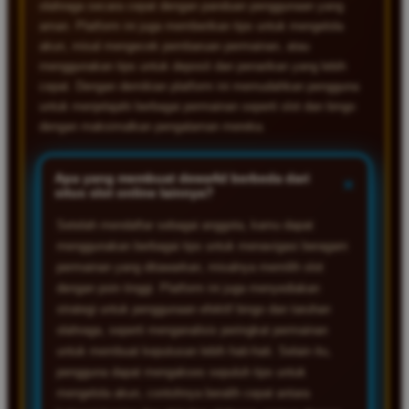
olahraga secara cepat dengan panduan penggunaan yang
aman. Platform ini juga memberikan tips untuk mengelola
akun, misal mengecek pembaruan permainan, atau
menggunakan tips untuk deposit dan penarikan yang lebih
cepat. Dengan demikian platform ini memudahkan pengguna
untuk menjelajahi berbagai permainan seperti slot dan bingo
dengan maksimalkan pengalaman mereka.
Apa yang membuat dewa4d berbeda dari
+
situs slot online lainnya?
Setelah mendaftar sebagai anggota, kamu dapat
menggunakan berbagai tips untuk menavigasi beragam
permainan yang ditawarkan, misalnya memilih slot
dengan poin tinggi. Platform ini juga menyediakan
strategi untuk penggunaan efektif bingo dan taruhan
olahraga, seperti menganalisis peringkat permainan
untuk membuat keputusan lebih hati-hati. Selain itu,
pengguna dapat mengakses sepuluh tips untuk
mengelola akun, contohnya beralih cepat antara