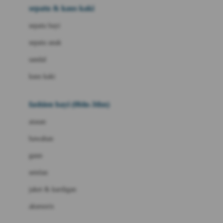
Beauty Barn
sepatu & kaus kaki
Bio Oil
sepatu bayi
Biolane
sepatu anak
Bite Fighters
sandal
Bizzi Growin
kaus kaki
Blackmores
fashion bayi (0bln-3thn)
Blooming Marvellous
atasan
Bonnels
bawahan
Bravado
gaun
Bruder
setelan
Brush Baby
jaket & kardigan
Buds Organics
aksesoris
Bugaboo