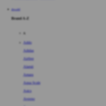
dewa4d
Brand A-Z
A
Addo
Adidas
Airfree
Alamii
Amara
Aqua Scale
Asics
Aveeno