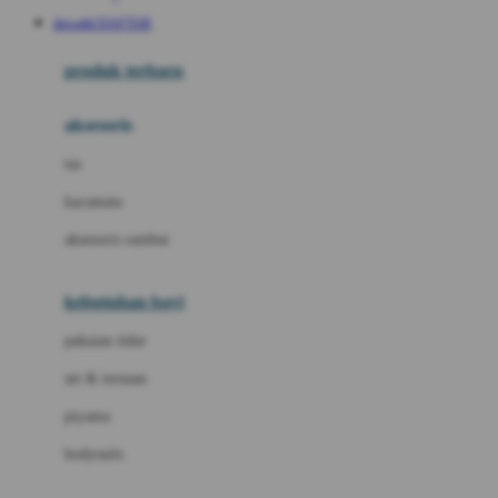
Awan
dewa4d DAFTAR
Azetabio
produk terbaru
B
aksesoris
Baabaasheepz
tas
Babiators
kacamata
Baby Dove
aksesoris rambut
Baby Jogger
Baby Rovega
kebutuhan bayi
Babybee
pakaian tidur
Banana Boat
set & terusan
Banz
piyama
Barbie
bodysuits
Beaba