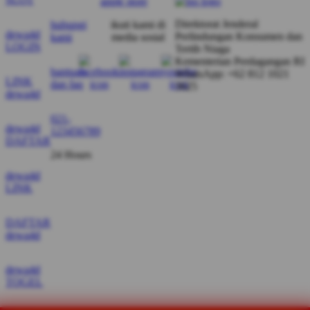
dewa4d
butuh
unduh aplikasi
we accept
bantuan?
dewa4d
hubungi
kami
dewa4d
SLOT
Direktorat Jenderal
hubungi
ikuti kami di
dewa4d
Perlindungan Konsumen dan
kami
media sosial
LOGIN
Tertib Niaga
Kementerian Perdagangan RI
bantuan
WhatsApp: +62 812 1021
LINK
dan faq
3625
dewa4d
021-
dewa4d
123456789
DAFTAR
24 Hours
dewa4d
LINK
DAFTAR
dewa4d