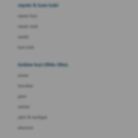
Beauty Barn
sepatu & kaus kaki
Bio Oil
sepatu bayi
Biolane
sepatu anak
Bite Fighters
sandal
Bizzi Growin
kaus kaki
Blackmores
fashion bayi (0bln-3thn)
Blooming Marvellous
atasan
Bonnels
bawahan
Bravado
gaun
Bruder
setelan
Brush Baby
jaket & kardigan
Buds Organics
aksesoris
Bugaboo