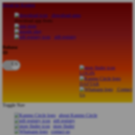
lewati ke Konten
download apps
download app from:
gift registry
Bahasa
ID
LOGIN
DAFTAR
Contact
Us
Toggle Nav
about Kanmo Circle
gift registry
store finder
contact us