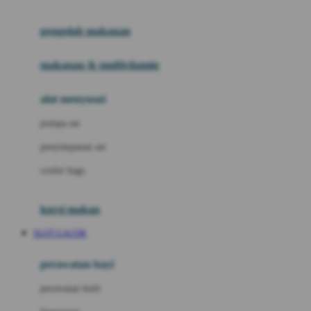
Joie
pengolah makanan
Joolz
Jujube
makanan & multivitamin
K
alat menyusui
Kiddycuts
pompa asi
Kumon
penyimpanan asi
L
cooler bags
Leapfrog
kursi makan
Leclerc
SLOT GACOR
Lee Vierra
Lillebaby
perawatan bayi
Little Bird Told Me
perawatan kulit
Little Miss Janis