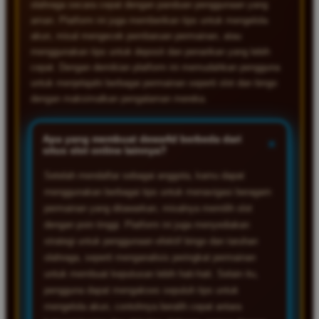
olahraga secara cepat dengan panduan penggunaan yang
aman. Platform ini juga memberikan tips untuk mengelola
akun, misal mengecek pembaruan permainan, atau
menggunakan tips untuk deposit dan penarikan yang lebih
cepat. Dengan demikian platform ini memudahkan pengguna
untuk menjelajahi berbagai permainan seperti slot dan bingo
dengan maksimalkan pengalaman mereka.
Apa yang membuat dewa4d berbeda dari
+
situs slot online lainnya?
Setelah mendaftar sebagai anggota, kamu dapat
menggunakan berbagai tips untuk menavigasi beragam
permainan yang ditawarkan, misalnya memilih slot
dengan poin tinggi. Platform ini juga menyediakan
strategi untuk penggunaan efektif bingo dan taruhan
olahraga, seperti menganalisis peringkat permainan
untuk membuat keputusan lebih hati-hati. Selain itu,
pengguna dapat mengakses sepuluh tips untuk
mengelola akun, contohnya beralih cepat antara