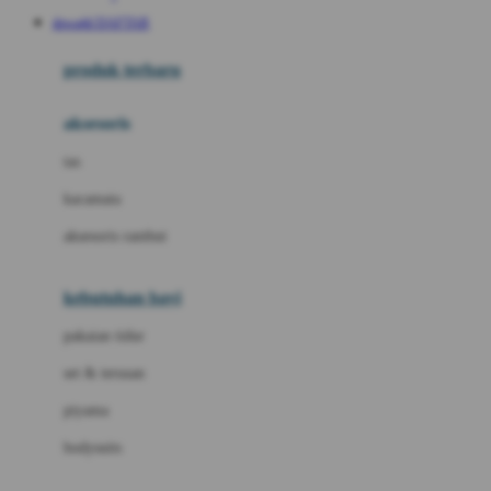
Awan
dewa4d DAFTAR
Azetabio
produk terbaru
B
aksesoris
Baabaasheepz
tas
Babiators
kacamata
Baby Dove
aksesoris rambut
Baby Jogger
Baby Rovega
kebutuhan bayi
Babybee
pakaian tidur
Banana Boat
set & terusan
Banz
piyama
Barbie
bodysuits
Beaba