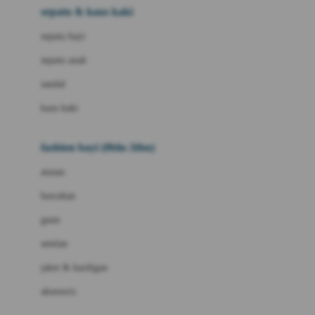
Beauty Barn
sepatu & kaus kaki
Bio Oil
sepatu bayi
Biolane
sepatu anak
Bite Fighters
sandal
Bizzi Growin
kaus kaki
Blackmores
fashion bayi (0bln-3thn)
Blooming Marvellous
atasan
Bonnels
bawahan
Bravado
gaun
Bruder
setelan
Brush Baby
jaket & kardigan
Buds Organics
aksesoris
Bugaboo