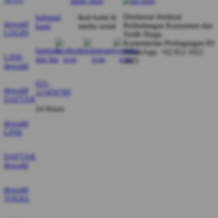
dewa4d
butuh
unduh aplikasi
we accept
bantuan?
dewa4d
hubungi
kami
dewa4d
SLOT
Direktorat Jenderal
hubungi
ikuti kami di
dewa4d
Perlindungan Konsumen dan
kami
media sosial
LOGIN
Tertib Niaga
Kementerian Perdagangan RI
bantuan
WhatsApp: +62 812 1021
LINK
dan faq
3625
dewa4d
021-
dewa4d
123456789
DAFTAR
24 Hours
dewa4d
LINK
DAFTAR
dewa4d