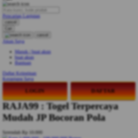
O
Pencarian Lanjutan
Oh Ma Grain
cancel
Okiedog
Cari
cancel
P
Akun Saya
Masuk / buat akun
Peachy
buat akun
Phil & Ted's
Bantuan
Philips Avent
Daftar Keinginan
Keranjang Saya
Pigeon
LOGIN
DAFTAR
Playgro
RAJA99 : Togel Terpercaya
Poled Global
Mudah JP Bocoran Pola
Ponycycle
Puma
Serendah
Rp 10.000
Pureats