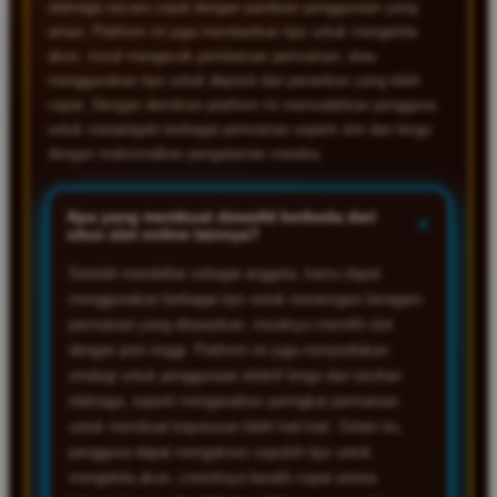
olahraga secara cepat dengan panduan penggunaan yang
aman. Platform ini juga memberikan tips untuk mengelola
akun, misal mengecek pembaruan permainan, atau
menggunakan tips untuk deposit dan penarikan yang lebih
cepat. Dengan demikian platform ini memudahkan pengguna
untuk menjelajahi berbagai permainan seperti slot dan bingo
dengan maksimalkan pengalaman mereka.
Apa yang membuat dewa4d berbeda dari
+
situs slot online lainnya?
Setelah mendaftar sebagai anggota, kamu dapat
menggunakan berbagai tips untuk menavigasi beragam
permainan yang ditawarkan, misalnya memilih slot
dengan poin tinggi. Platform ini juga menyediakan
strategi untuk penggunaan efektif bingo dan taruhan
olahraga, seperti menganalisis peringkat permainan
untuk membuat keputusan lebih hati-hati. Selain itu,
pengguna dapat mengakses sepuluh tips untuk
mengelola akun, contohnya beralih cepat antara