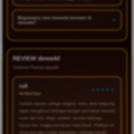
pertandingan untuk membuat keputusan yang lebih hati-
Misalnya, Anda bisa memilih permainan dengan poin
hati. Pengguna dapat dengan mudah mengakses
Setelah mendaftar sebagai anggota, kamu dapat
tinggi atau mempelajari strategi efektif untuk
sepuluh tips untuk mengelola akun, misalnya beralih
menggunakan berbagai tips untuk menavigasi dunia
Bagaimana cara memulai bermain di
meningkatkan peluang kemenangan. Platform ini juga
+
cepat antara kategori permainan kasino dan aktivitas
dewa4d?
perjudian digital ini. Untuk contohnya, pilihlah slot atau
menyediakan informasi tentang olahraga terkini,
olahraga. Selain itu, platform ini menawarkan tips
permainan meja yang menawarkan poin tinggi untuk
memungkinkan Anda untuk memaksimalkan
Setelah daftar , anggot dapat menggunakan tips untuk
tentang cara deposit dan penarikan yang lebih cepat
meningkatkan peluangmu. Selain itu, platform ini
pengalaman bermain taruhan olahraga. Anda dapat
menavigasi permainan kasino dan olahraga secara
atau memeriksa pembaruan game terbaru. Dengan
menyediakan strategi untuk penggunaan efektif bingo
mengelola akun Anda dengan mudah - beralih cepat
efektif. Misalnya, pengguna dapat mempelajari strategi
panduan ini, Anda dapat memaksimalkan pengalaman
dan kategori taruhan olahraga, seperti menganalisis
antara kategori permainan kasino dan olahraga,
untuk memilih permainan bingo atau taruhan olahraga
bermain seperti slot dan bingo dengan cara yang aman
peringkat para pemain untuk membuat keputusan yang
REVIEW dewa4d
memeriksa riwayat aktivitas, dan memantau poin yang
yang memberikan poin tertinggi. Platform ini juga
dan menyenangkan.
lebih hati-hati. Kamu dapat dengan mudah mengakses
telah Anda kumpulkan. Selain itu, platform ini juga
Testimoni Pemain dewa4d.
menyediakan panduan tentang cara mengaplikasikan
sepuluh tips untuk mengelola akun, misalnya beralih
memberi tahu Anda cara deposit dan withdrawal dengan
tips manajemen akun, seperti beralih cepat antara jenis
cepat antara permainan kasino dan aktivitas terkait
cepat dan aman. Dengan tips dan strategi yang
permainan, memproses deposit, penarikan, serta
olahraga, semua dengan panduan penggunaan yang
tersedia, Anda dapat menavigasi platform dengan
dina
melacak pembaruan terbaru pada permainan favorit
aman dan terpercaya.
mudah dan membuat pengalaman bermain semakin
mereka. Bagi pengguna baru, platform ini menawarkan
Verified User
menyenangkan.
sepuluh tips untuk memahami cara mendapatkan
pengalaman paling optimal, mencakup strategi dasar
dalam menikmati berbagai macam permainan mulai dari
slot hingga sports betting, sambil memastikan
keamanan dan kenyamanan selama menggunakan