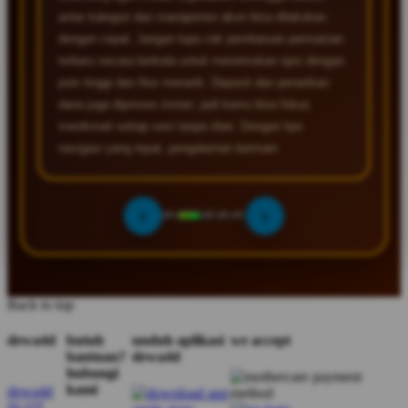
platform.
‹
›
Back to top