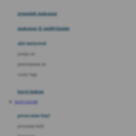
Joie
pengolah makanan
Joolz
Jujube
makanan & multivitamin
K
alat menyusui
Kiddycuts
pompa asi
Kumon
penyimpanan asi
L
cooler bags
Leapfrog
kursi makan
Leclerc
SLOT GACOR
Lee Vierra
Lillebaby
perawatan bayi
Little Bird Told Me
perawatan kulit
Little Miss Janis