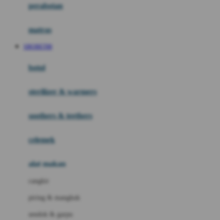
perabotan
Happy Tummy
Hauck
matras
Havaianas
SBOBET88
Hegen
botol
Hot Wheels
sterilizer & warmers
Hybrid
soothers & teethers
I
Inlacta DHA
celemek
Interlac
alat makan
Ivenet
cangkir
J
piring & mangkuk
Jack N Jill
sendok & garpu