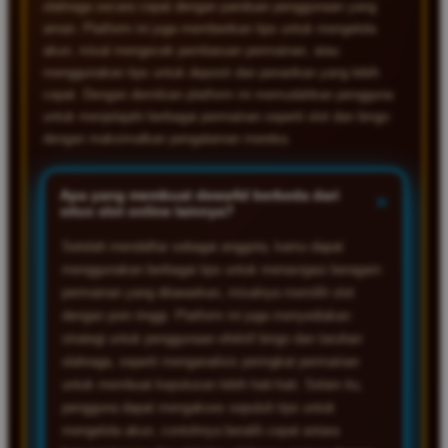
olahraga secara cepat dengan panduan penggunaan yang
aman. Platform ini juga memberikan tips untuk mengelola
akun, misal mengecek pembaruan permainan, atau
menggunakan tips untuk deposit dan penarikan yang lebih
cepat. Dengan demikian platform ini memudahkan pengguna
untuk menjelajahi berbagai permainan seperti slot dan bingo
dengan maksimalkan pengalaman mereka.
Apa yang membuat dewa4d berbeda dari
+
situs slot online lainnya?
Setelah mendaftar sebagai anggota, kamu dapat
menggunakan berbagai tips untuk menavigasi beragam
permainan yang ditawarkan, misalnya memilih slot
dengan poin tinggi. Platform ini juga menyediakan
strategi untuk penggunaan efektif bingo dan taruhan
olahraga, seperti menganalisis peringkat permainan
untuk membuat keputusan lebih hati-hati. Selain itu,
pengguna dapat mengakses sepuluh tips untuk
mengelola akun, contohnya beralih cepat antara