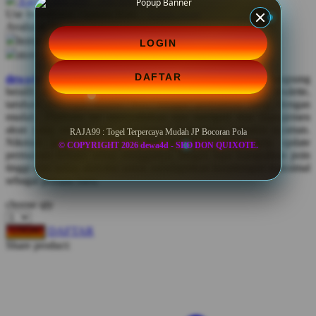
Earn
1.000.000
-
100.000.000
Bonus
Use Installment Options from
.
Laarn more
Q
Available for :
home delivery
LOGIN
QV Baby
store pickup
DAFTAR
dewa4d
Setelah register sebagai anggota, kamu bisa langsung
R
beralih antar kategori permainan mulai dari slot, bingo, roulette,
taruhan olahraga, kasino live, hingga permainan meja dengan
Real Shades
mudah. Platform ini menyediakan tips navigasi dan manajemen
akun yang simpel agar pengalaman bermainmu semakin nyaman.
Red Castle
RAJA99 : Togel Terpercaya Mudah JP Bocoran Pola
Nikmati juga fitur deposit dan penarikan cepat serta update
© COPYRIGHT 2026 dewa4d - SEO DON QUIXOTE.
permainan terbaru setiap minggunya. Jangan lupa kumpulkan poin
Ribbon Madness
tinggi dari setiap aktivitas untuk mendapatkan keuntungan maksimal
sebagai pemain baru.
S
choose qty
Sebamed
DAFTAR
LOGIN
Silver Cross
Share product:
Simply Idea
Skip Hop
Spectra