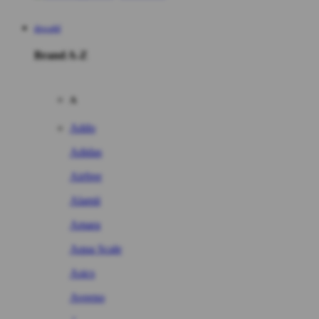
dewa4d
Brand A-Z
A
Addo
Adidas
Airfree
Alamii
Amara
Aqua Scale
Asics
Aveeno