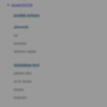
Awan
dewa4d DAFTAR
Azetabio
produk terbaru
B
aksesoris
Baabaasheepz
tas
Babiators
kacamata
Baby Dove
aksesoris rambut
Baby Jogger
Baby Rovega
kebutuhan bayi
Babybee
pakaian tidur
Banana Boat
set & terusan
Banz
piyama
Barbie
bodysuits
Beaba