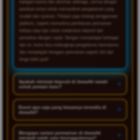
kategori kasino dan aktivitas olahraga, semua dengan
panduan aman untuk memastikan pengalaman yang
mudah dan nyaman. Pelajari juga strategi penggunaan
platform, seperti memeriksa pembaruan permainan
terbaru atau tips untuk melakukan deposit dan
penarikan dengan cepat. Dengan mempelajari berbagai
tips ini, kamu bisa melengkapi pengalaman bermainmu
dan menjelajahi beragam permainan seperti slot dan
bingo lebih jauh!
Apakah minimal deposit di dewa4d ramah
+
untuk pemain baru?
Setelah pendaftaran selesai, anggota dapat
menggunakan tips untuk menavigasi berbagai macam
Event apa saja yang biasanya tersedia di
+
dewa4d?
permainan, contohnya dengan memilih permainan yang
sesuai minat atau memiliki poin tinggi. PLATFORM ini
Setelah mengregister dan menjadi anggota, Anda dapat
menyediakan strategi untuk penggunaan efektif bingo
menggunakan tips untuk menjelajahi berbagai
Mengapa variasi permainan di dewa4d
dan taruhan olahraga, seperti menganalisis peringkat
+
menjadi salah satu keunggulannya?
permainan kasino seperti slot, bingo, dan table games.