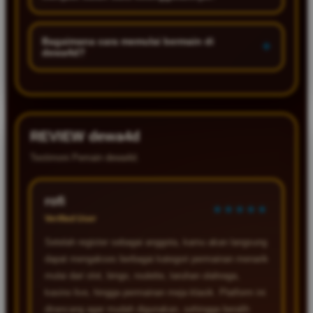
pertandingan untuk membuat keputusan yang lebih hati-
Misalnya, Anda bisa memilih permainan dengan poin
hati. Pengguna dapat dengan mudah mengakses
Setelah mendaftar sebagai anggota, kamu dapat
tinggi atau mempelajari strategi efektif untuk
sepuluh tips untuk mengelola akun, misalnya beralih
menggunakan berbagai tips untuk menavigasi dunia
Bagaimana cara memulai bermain di
meningkatkan peluang kemenangan. Platform ini juga
+
cepat antara kategori permainan kasino dan aktivitas
dewa4d?
perjudian digital ini. Untuk contohnya, pilihlah slot atau
menyediakan informasi tentang olahraga terkini,
olahraga. Selain itu, platform ini menawarkan tips
permainan meja yang menawarkan poin tinggi untuk
memungkinkan Anda untuk memaksimalkan
Setelah daftar , anggot dapat menggunakan tips untuk
tentang cara deposit dan penarikan yang lebih cepat
meningkatkan peluangmu. Selain itu, platform ini
pengalaman bermain taruhan olahraga. Anda dapat
menavigasi permainan kasino dan olahraga secara
atau memeriksa pembaruan game terbaru. Dengan
menyediakan strategi untuk penggunaan efektif bingo
mengelola akun Anda dengan mudah - beralih cepat
efektif. Misalnya, pengguna dapat mempelajari strategi
panduan ini, Anda dapat memaksimalkan pengalaman
dan kategori taruhan olahraga, seperti menganalisis
antara kategori permainan kasino dan olahraga,
untuk memilih permainan bingo atau taruhan olahraga
bermain seperti slot dan bingo dengan cara yang aman
peringkat para pemain untuk membuat keputusan yang
REVIEW dewa4d
memeriksa riwayat aktivitas, dan memantau poin yang
yang memberikan poin tertinggi. Platform ini juga
dan menyenangkan.
lebih hati-hati. Kamu dapat dengan mudah mengakses
telah Anda kumpulkan. Selain itu, platform ini juga
Testimoni Pemain dewa4d.
menyediakan panduan tentang cara mengaplikasikan
sepuluh tips untuk mengelola akun, misalnya beralih
memberi tahu Anda cara deposit dan withdrawal dengan
tips manajemen akun, seperti beralih cepat antara jenis
cepat antara permainan kasino dan aktivitas terkait
cepat dan aman. Dengan tips dan strategi yang
permainan, memproses deposit, penarikan, serta
olahraga, semua dengan panduan penggunaan yang
dina
tersedia, Anda dapat menavigasi platform dengan
melacak pembaruan terbaru pada permainan favorit
★★★★★
aman dan terpercaya.
Verified User
mudah dan membuat pengalaman bermain semakin
mereka. Bagi pengguna baru, platform ini menawarkan
menyenangkan.
sepuluh tips untuk memahami cara mendapatkan
Setelah mendaftar, kamu bisa menggunakan berbagai
pengalaman paling optimal, mencakup strategi dasar
tips untuk menavigasi berbagai macam permainan
dalam menikmati berbagai macam permainan mulai dari
yang tersedia, misalnya memilih jenis game yang
slot hingga sports betting, sambil memastikan
sesuai dengan preferensimu atau mempelajari strategi
keamanan dan kenyamanan selama menggunakan
populer di dunia kasino. Platform ini juga menyediakan