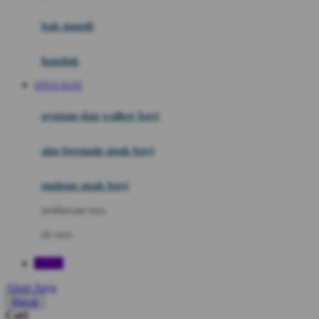
Mini Monkey
Moby
bak mandi
Momami
handuk
Mothercare
SITUS SLOT
Mustela
ayunan dan walker bayi
My Buddy Tag
My K
alas bermain anak bayi
N
mainan anak bayi
Naif
mothercare toys
Nike
elc toys
Nordic Natural
SLOT
Nuby
Akun Saya
Nuna
Masuk
Cari