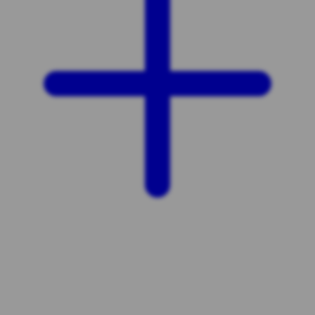
X
Xootz
Y
Yamatoya
Z
Zaxy
Zoggs
0-9
4Moms
59S