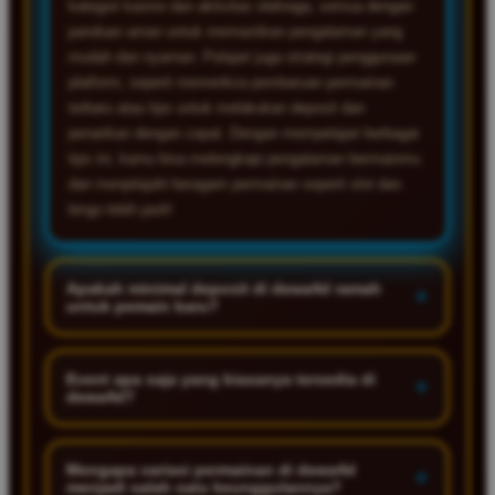
kategori kasino dan aktivitas olahraga, semua dengan
panduan aman untuk memastikan pengalaman yang
mudah dan nyaman. Pelajari juga strategi penggunaan
platform, seperti memeriksa pembaruan permainan
terbaru atau tips untuk melakukan deposit dan
penarikan dengan cepat. Dengan mempelajari berbagai
tips ini, kamu bisa melengkapi pengalaman bermainmu
dan menjelajahi beragam permainan seperti slot dan
bingo lebih jauh!
Apakah minimal deposit di dewa4d ramah
+
untuk pemain baru?
Setelah pendaftaran selesai, anggota dapat
menggunakan tips untuk menavigasi berbagai macam
Event apa saja yang biasanya tersedia di
+
dewa4d?
permainan, contohnya dengan memilih permainan yang
sesuai minat atau memiliki poin tinggi. PLATFORM ini
Setelah mengregister dan menjadi anggota, Anda dapat
menyediakan strategi untuk penggunaan efektif bingo
menggunakan tips untuk menjelajahi berbagai
Mengapa variasi permainan di dewa4d
dan taruhan olahraga, seperti menganalisis peringkat
+
menjadi salah satu keunggulannya?
permainan kasino seperti slot, bingo, dan table games.