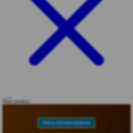
Share product:
FAQ & REVIEW DEWA4D