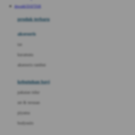
Awan
dewa4d DAFTAR
Azetabio
produk terbaru
B
aksesoris
Baabaasheepz
tas
Babiators
kacamata
Baby Dove
aksesoris rambut
Baby Jogger
Baby Rovega
kebutuhan bayi
Babybee
pakaian tidur
Banana Boat
set & terusan
Banz
piyama
Barbie
bodysuits
Beaba