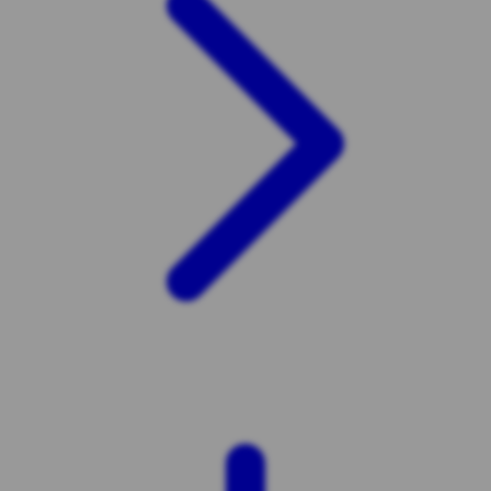
Twistshake
TY Toys
U
V
Veja
Vitaflow
Vtech
W
Waterland
Wellness