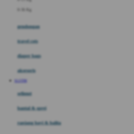
Felt So Sweet
0-36 Kg
Fisher Price
Flipper
gendongan
Friends Of Sally
travel cots
G
diaper bags
Gb
Geko
aksesoris
Graco
SLOT88
Gund
selimut
H
bantal & sprei
Habbie
Haenim
ranjang bayi & balita
Happy Horse