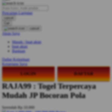
O
Pencarian Lanjutan
Oh Ma Grain
cancel
Okiedog
Cari
cancel
P
Akun Saya
Masuk / buat akun
Peachy
buat akun
Phil & Ted's
Bantuan
Philips Avent
Daftar Keinginan
Keranjang Saya
Pigeon
LOGIN
DAFTAR
Playgro
RAJA99 : Togel Terpercaya
Poled Global
Mudah JP Bocoran Pola
Ponycycle
Puma
Serendah
Rp 10.000
Pureats