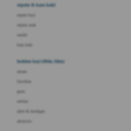
Beauty Barn
sepatu & kaus kaki
Bio Oil
sepatu bayi
Biolane
sepatu anak
Bite Fighters
sandal
Bizzi Growin
kaus kaki
Blackmores
fashion bayi (0bln-3thn)
Blooming Marvellous
atasan
Bonnels
bawahan
Bravado
gaun
Bruder
setelan
Brush Baby
jaket & kardigan
Buds Organics
aksesoris
Bugaboo