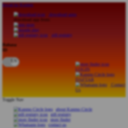
lewati ke Konten
download apps
download app from:
gift registry
Bahasa
ID
LOGIN
DAFTAR
Contact
Us
Toggle Nav
about Kanmo Circle
gift registry
store finder
contact us