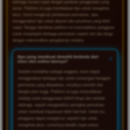
olahraga secara cepat dengan panduan penggunaan yang
aman. Platform ini juga memberikan tips untuk mengelola
akun, misal mengecek pembaruan permainan, atau
menggunakan tips untuk deposit dan penarikan yang lebih
cepat. Dengan demikian platform ini memudahkan pengguna
untuk menjelajahi berbagai permainan seperti slot dan bingo
dengan maksimalkan pengalaman mereka.
Apa yang membuat dewa4d berbeda dari
+
situs slot online lainnya?
Setelah mendaftar sebagai anggota, kamu dapat
menggunakan berbagai tips untuk menavigasi beragam
permainan yang ditawarkan, misalnya memilih slot
dengan poin tinggi. Platform ini juga menyediakan
strategi untuk penggunaan efektif bingo dan taruhan
olahraga, seperti menganalisis peringkat permainan
untuk membuat keputusan lebih hati-hati. Selain itu,
pengguna dapat mengakses sepuluh tips untuk
mengelola akun, contohnya beralih cepat antara