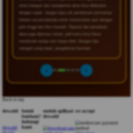
platform.
tips untuk penggunaan efektif dalam berbagai kategori,
seperti bingo dan olahraga. Misalnya, pengguna bisa
menganalisis peringkat pertandingan olahraga untuk
membuat keputusan yang lebih tepat saat bertaruh
atau mempelajari strategi khusus untuk memenangkan
permainan bingo. Selain itu, kamu dapat menemukan
tips praktis mengenai cara mengelola akun dengan
mudah, seperti beralih cepat antara bermain game
kasino dan mengikuti pertandingan olahraga, serta
panduan tentang cara melakukan deposit dan
penarikan secara aman.
‹
›
Back to top