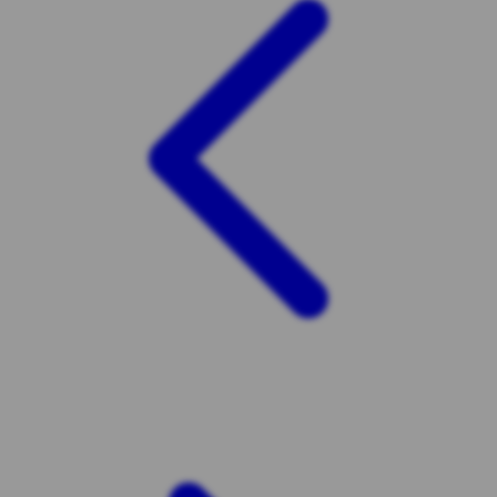
Squishmallows
Starbooks
Stick-O
Stokke
Sudocrem
Sumimo
Sunnylife
Sun-Staches
Swimava
T
Tommee Tippee
Trunki
Tutti Bambini