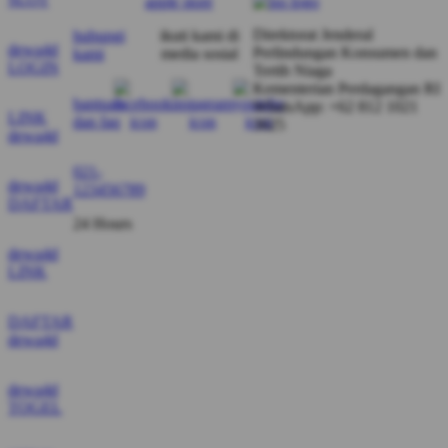
dewa4d
butuh
unduh aplikasi
we accept
bantuan?
dewa4d
hubungi
kami
dewa4d
SLOT
Direktorat Jenderal
hubungi
ikuti kami di
dewa4d
Perlindungan Konsumen dan
kami
media sosial
LOGIN
Tertib Niaga
Kementerian Perdagangan RI
bantuan
WhatsApp: +62 812 1021
LINK
dan faq
3625
dewa4d
021-
dewa4d
123456789
DAFTAR
24 Hours
dewa4d
LINK
DAFTAR
dewa4d