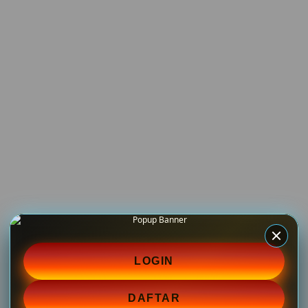
LOGIN
DAFTAR