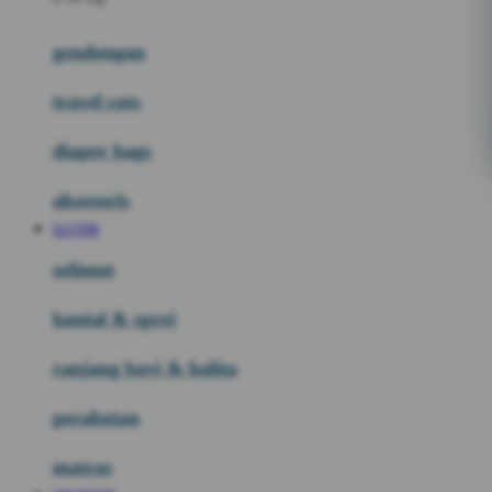
gendongan
travel cots
diaper bags
aksesoris
SLOT88
selimut
bantal & sprei
ranjang bayi & balita
perabotan
matras