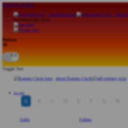
lewati ke Konten
download apps
gift reg
download app from:
Bahasa
ID
Toggle Nav
about Kanmo Circle
dewa4d
A
B
C
D
E
F
G
H
Addo
Adidas