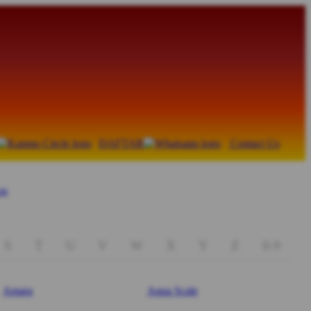
DAFTAR
Contact Us
us
S
T
U
V
W
X
Y
Z
0-9
Amara
Aqua Scale