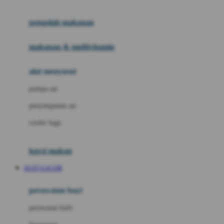
Joie
pengolah makanan
Joolz
Jujube
makanan & multivitamin
K
alat menyusui
Kiddycuts
pompa asi
Kumon
penyimpanan asi
L
cooler bags
Leapfrog
kursi makan
Leclerc
SLOT GACOR
Lee Vierra
Lillebaby
perawatan bayi
Little Bird Told Me
perawatan kulit
Little Miss Janis