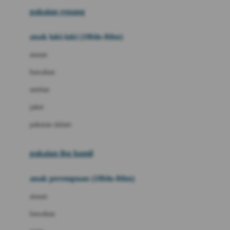
Buggygear
pakaian renang
Bumkins
anak laki-laki (18bln-8thn)
C
atasan
Cetaphil
bawahan
Chicco
setelan
Childlife
jaket
Clevamama
pakaian dalam
Cocolatte
Cottonseeds
pakaian ibu hamil
Cozy N Safe
anak perempuan (18bln-8thn)
Crane
atasan
Cybex
bawahan
D