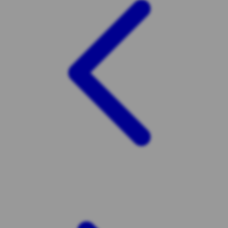
Squishmallows
Starbooks
Stick-O
Stokke
Sudocrem
Sumimo
Sunnylife
Sun-Staches
Swimava
T
Tommee Tippee
Trunki
Tutti Bambini