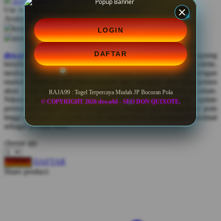
Earn
1.000.000
-
100.000.000
Bonus
Use Installment Options from
.
Laarn more
Q
Available for :
home delivery
LOGIN
QV Baby
store pickup
DAFTAR
dewa4d
Setelah register sebagai anggota, kamu bisa langsung
R
beralih antar kategori permainan mulai dari slot, bingo, roulette,
taruhan olahraga, kasino live, hingga permainan meja dengan
Real Shades
mudah. Platform ini menyediakan tips navigasi dan manajemen
akun yang simpel agar pengalaman bermainmu semakin nyaman.
Red Castle
RAJA99 : Togel Terpercaya Mudah JP Bocoran Pola
Nikmati juga fitur deposit dan penarikan cepat serta update
© COPYRIGHT 2026 dewa4d - SEO DON QUIXOTE.
permainan terbaru setiap minggunya. Jangan lupa kumpulkan poin
Ribbon Madness
tinggi dari setiap aktivitas untuk mendapatkan keuntungan maksimal
sebagai pemain baru.
S
choose qty
Sebamed
DAFTAR
LOGIN
Silver Cross
Share product:
Simply Idea
Skip Hop
Spectra