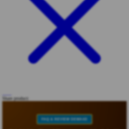
Share product:
FAQ & REVIEW DEWA4D