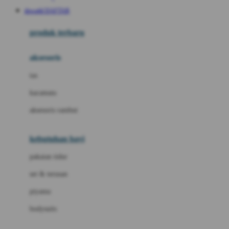
Awan
dewa4d DAFTAR
Azetabio
produk terbaru
B
aksesoris
Baabaasheepz
tas
Babiators
kacamata
Baby Dove
aksesoris rambut
Baby Jogger
Baby Rovega
kebutuhan bayi
Babybee
pakaian tidur
Banana Boat
set & terusan
Banz
piyama
Barbie
bodysuits
Beaba