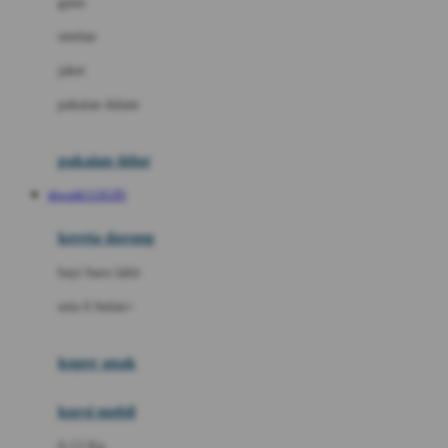
gaun
Dae Organics
setelan
Docare
jaket
Doona
pakaian dalam
Down To Earth
Drew
pakaian tidur
Dr. Brown's
dewa4d LOGIN
E
kereta dorong
ELC
bayi baru lahir
Ergobaby
usia 6 bulan+
Expert Care
koper anak
Ezyroller
kursi mobil
F
0-13 Kg