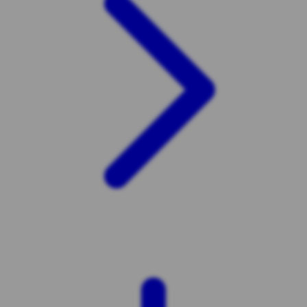
Twistshake
TY Toys
U
V
Veja
Vitaflow
Vtech
W
Waterland
Wellness