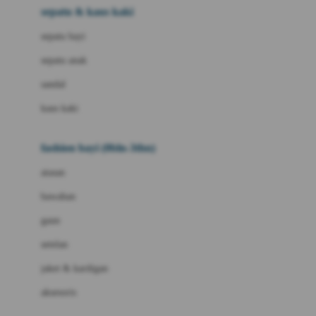
Beauty Barn
sepatu & kaus kaki
Bio Oil
sepatu bayi
Biolane
sepatu anak
Bite Fighters
sandal
Bizzi Growin
kaus kaki
Blackmores
fashion bayi (0bln-3thn)
Blooming Marvellous
atasan
Bonnels
bawahan
Bravado
gaun
Bruder
setelan
Brush Baby
jaket & kardigan
Buds Organics
aksesoris
Bugaboo