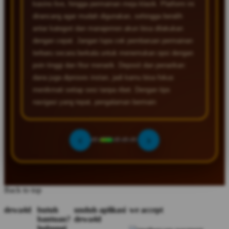
keamanan dan kenyamanan selama menggunakan
platform.
‹
›