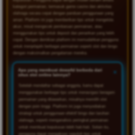
kategori permainan, termasuk game casino dan aktivitas
olahraga secara cepat dengan panduan penggunaan yang
aman. Platform ini juga memberikan tips untuk mengelola
akun, misal mengecek pembaruan permainan, atau
menggunakan tips untuk deposit dan penarikan yang lebih
cepat. Dengan demikian platform ini memudahkan pengguna
untuk menjelajahi berbagai permainan seperti slot dan bingo
dengan maksimalkan pengalaman mereka.
Apa yang membuat dewa4d berbeda dari
+
situs slot online lainnya?
Setelah mendaftar sebagai anggota, kamu dapat
menggunakan berbagai tips untuk menavigasi beragam
permainan yang ditawarkan, misalnya memilih slot
dengan poin tinggi. Platform ini juga menyediakan
strategi untuk penggunaan efektif bingo dan taruhan
olahraga, seperti menganalisis peringkat permainan
untuk membuat keputusan lebih hati-hati. Selain itu,
pengguna dapat mengakses sepuluh tips untuk