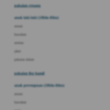
Buggygear
pakaian renang
Bumkins
anak laki-laki (18bln-8thn)
C
atasan
Cetaphil
bawahan
Chicco
setelan
Childlife
jaket
Clevamama
pakaian dalam
Cocolatte
Cottonseeds
pakaian ibu hamil
Cozy N Safe
anak perempuan (18bln-8thn)
Crane
atasan
Cybex
bawahan
D