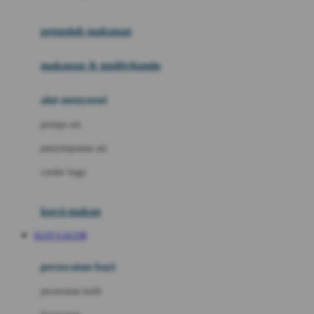
Joie
pengolah makanan
Joolz
Jujube
makanan & multivitamin
K
alat menyusui
Kiddycuts
pompa asi
Kumon
penyimpanan asi
L
cooler bags
Leapfrog
kursi makan
Leclerc
SLOT GACOR
Lee Vierra
Lillebaby
perawatan bayi
Little Bird Told Me
perawatan kulit
Little Miss Janis