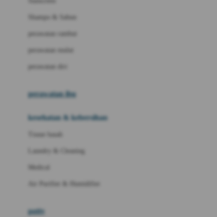
Sunscreen
London Taxi
Shampo & Sabun
Love To Dream
perawatan rambut
perawatan mulut
M
perawatan diri
Magformers
Mama's Choice
perawatan ibu
Mamas&Papas
kesehatan & kebersihan
Mamaway
Tissue basah
Maxi Cosi
Laundry & Cleaning
Megabloks
Medical
Micro
Air Purifier & Humidifier
MiDeer
Mimi & Lula
potty