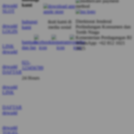
Back to top
dewa4d
butuh
unduh aplikasi
we accept
bantuan?
dewa4d
hubungi
kami
dewa4d
SLOT
Direktorat Jenderal
hubungi
ikuti kami di
dewa4d
Perlindungan Konsumen dan
kami
media sosial
LOGIN
Tertib Niaga
Kementerian Perdagangan RI
bantuan
WhatsApp: +62 812 1021
LINK
dan faq
3625
dewa4d
021-
dewa4d
123456789
DAFTAR
24 Hours
dewa4d
LINK