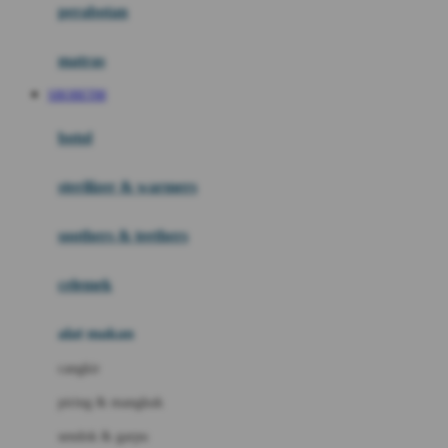
perabotan
Happy Tummy
Hauck
matras
Havaianas
SBOBET88
Hegen
botol
Hot Wheels
sterilizer & warmers
Hybrid
soothers & teethers
I
Inlacta DHA
celemek
Interlac
alat makan
Ivenet
cangkir
J
piring & mangkuk
Jack N Jill
sendok & garpu