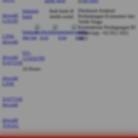
dewa4d
butuh
unduh aplikasi
we accept
bantuan?
dewa4d
hubungi
kami
dewa4d
SLOT
Direktorat Jenderal
hubungi
ikuti kami di
dewa4d
Perlindungan Konsumen dan
kami
media sosial
LOGIN
Tertib Niaga
Kementerian Perdagangan RI
bantuan
WhatsApp: +62 812 1021
LINK
dan faq
3625
dewa4d
021-
dewa4d
123456789
DAFTAR
24 Hours
dewa4d
LINK
DAFTAR
dewa4d