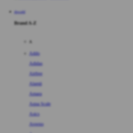
dewa4d
Brand A-Z
A
Addo
Adidas
Airfree
Alamii
Amara
Aqua Scale
Asics
Aveeno