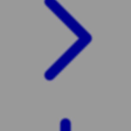
Twistshake
TY Toys
U
V
Veja
Vitaflow
Vtech
W
Waterland
Wellness