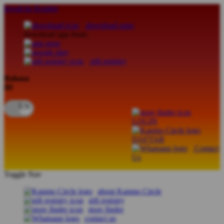
lewati ke Konten
download apps
download app from:
gift registry
Bahasa
ID
LOGIN
DAFTAR
Contact
Us
Toggle Nav
about Kanmo Circle
gift registry
store finder
contact us