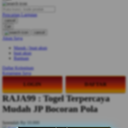
O
Pencarian Lanjutan
Oh Ma Grain
cancel
Okiedog
Cari
cancel
P
Akun Saya
Masuk / buat akun
Peachy
buat akun
Phil & Ted's
Bantuan
Philips Avent
Daftar Keinginan
Keranjang Saya
Pigeon
LOGIN
DAFTAR
Playgro
RAJA99 : Togel Terpercaya
Poled Global
Mudah JP Bocoran Pola
Ponycycle
Puma
Serendah
Rp 10.000
Pureats