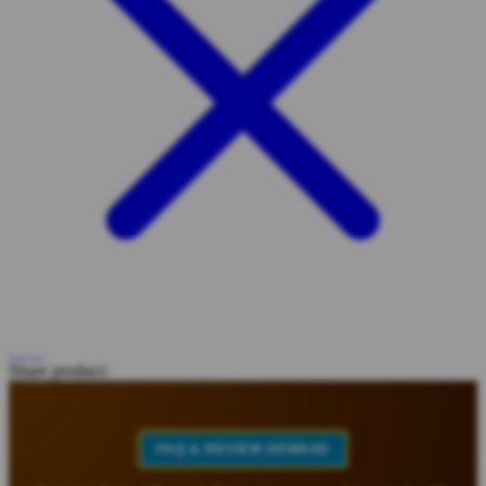
Share product:
FAQ & REVIEW DEWA4D