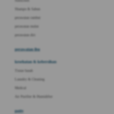
Sunscreen
London Taxi
Shampo & Sabun
Love To Dream
perawatan rambut
perawatan mulut
M
perawatan diri
Magformers
Mama's Choice
perawatan ibu
Mamas&Papas
kesehatan & kebersihan
Mamaway
Tissue basah
Maxi Cosi
Laundry & Cleaning
Megabloks
Medical
Micro
Air Purifier & Humidifier
MiDeer
Mimi & Lula
potty