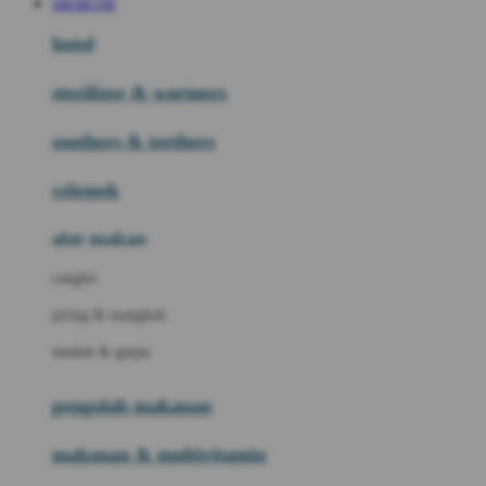
SBOBET88
botol
sterilizer & warmers
soothers & teethers
celemek
alat makan
cangkir
piring & mangkuk
sendok & garpu
pengolah makanan
makanan & multivitamin