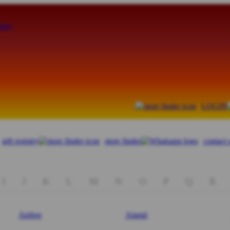
istry
LOGIN
gift registry
store finder
contact 
I
J
K
L
M
N
O
P
Q
R
Airfree
Alamii