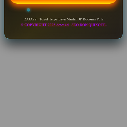
RAJA99 : Togel Terpercaya Mudah JP Bocoran Pola
© COPYRIGHT 2026 dewa4d - SEO DON QUIXOTE.