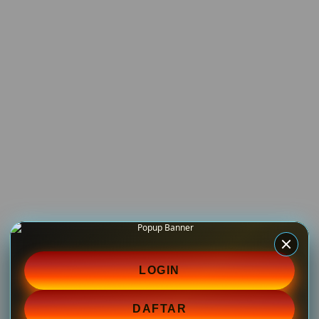
LOGIN
DAFTAR