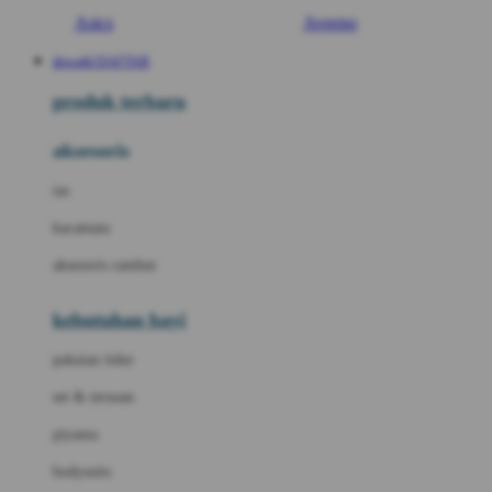
Asics
Aveeno
dewa4d DAFTAR
produk terbaru
aksesoris
tas
kacamata
aksesoris rambut
kebutuhan bayi
pakaian tidur
set & terusan
piyama
bodysuits