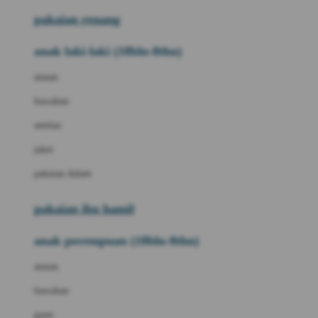
pakaian renang
anak laki-laki (18bln-8thn)
atasan
bawahan
setelan
jaket
pakaian dalam
pakaian ibu hamil
anak perempuan (18bln-8thn)
atasan
bawahan
gaun