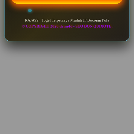
RAJA99 : Togel Terpercaya Mudah JP Bocoran Pola
© COPYRIGHT 2026 dewa4d - SEO DON QUIXOTE.