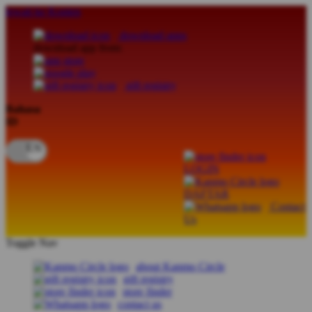
lewati ke Konten
download apps
download app from:
gift registry
Bahasa
ID
LOGIN
DAFTAR
Contact
Us
Toggle Nav
about Kanmo Circle
gift registry
store finder
contact us