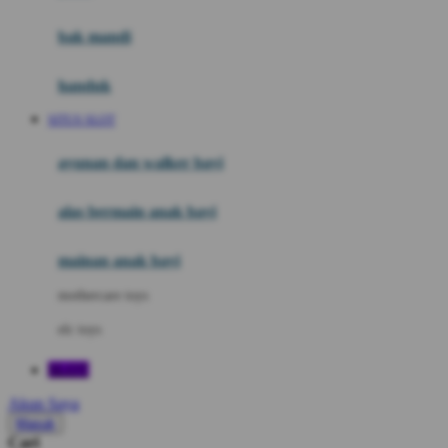
Mini Monkey
Moby
bak mandi
Momami
handuk
Mothercare
SITUS SLOT
Mustela
ayunan dan walker bayi
My Buddy Tag
My K
alas bermain anak bayi
N
mainan anak bayi
Naif
mothercare toys
Nike
elc toys
Nordic Natural
SLOT
Nuby
Akun Saya
Nuna
Masuk
Cari