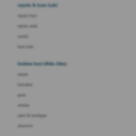
Beauty Barn
sepatu & kaus kaki
Bio Oil
sepatu bayi
Biolane
sepatu anak
Bite Fighters
sandal
Bizzi Growin
kaus kaki
Blackmores
fashion bayi (0bln-3thn)
Blooming Marvellous
atasan
Bonnels
bawahan
Bravado
gaun
Bruder
setelan
Brush Baby
jaket & kardigan
Buds Organics
aksesoris
Bugaboo