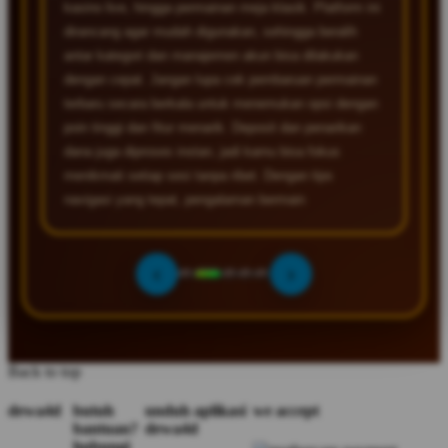
sesuai dengan preferensimu atau mempelajari strategi
keamanan dan kenyamanan selama menggunakan
populer di dunia kasino. Platform ini juga menyediakan
platform.
tips untuk penggunaan efektif dalam berbagai kategori,
seperti bingo dan olahraga. Misalnya, pengguna bisa
menganalisis peringkat pertandingan olahraga untuk
membuat keputusan yang lebih tepat saat bertaruh
atau mempelajari strategi khusus untuk memenangkan
permainan bingo. Selain itu, kamu dapat menemukan
tips praktis mengenai cara mengelola akun dengan
mudah, seperti beralih cepat antara bermain game
kasino dan mengikuti pertandingan olahraga, serta
panduan tentang cara melakukan deposit dan
penarikan secara aman.
‹
›