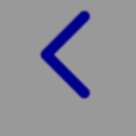
Squishmallows
Starbooks
Stick-O
Stokke
Sudocrem
Sumimo
Sunnylife
Sun-Staches
Swimava
T
Tommee Tippee
Trunki
Tutti Bambini