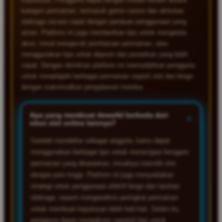
kategori permainan, termasuk game casino dan aktivitas
olahraga secara cepat dengan panduan penggunaan yang
aman. Platform ini juga memberikan tips untuk mengelola
akun, misal mengecek pembaruan permainan, atau
menggunakan tips untuk deposit dan penarikan yang lebih
cepat. Dengan demikian platform ini memudahkan pengguna
untuk menjelajahi berbagai permainan seperti slot dan bingo
dengan maksimalkan pengalaman mereka.
Apa yang membuat dewa4d berbeda dari
+
situs slot online lainnya?
Setelah mendaftar sebagai anggota, kamu dapat
menggunakan berbagai tips untuk menavigasi beragam
permainan yang ditawarkan, misalnya memilih slot
dengan poin tinggi. Platform ini juga menyediakan
strategi untuk penggunaan efektif bingo dan taruhan
olahraga, seperti menganalisis peringkat permainan
untuk membuat keputusan lebih hati-hati. Selain itu,
pengguna dapat mengakses sepuluh tips untuk