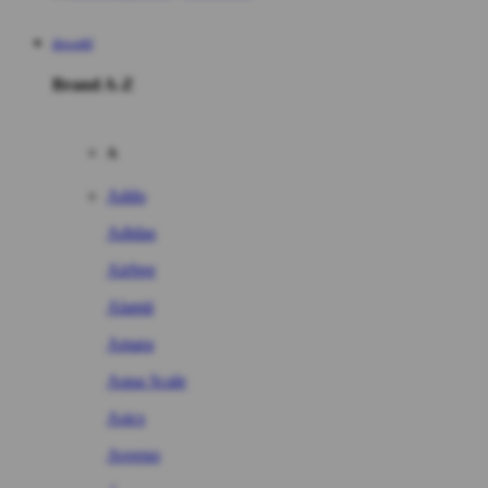
dewa4d
Brand A-Z
A
Addo
Adidas
Airfree
Alamii
Amara
Aqua Scale
Asics
Aveeno