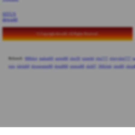
DAFTAR
dewa4d
dewa4d
TOGEL
SITUS
dewa4d
© Copyright dewa4d. All Rights Reserved.
Related:
888slot
mabar69
surga88
slot39
surat4d
jitu777
gloryslot777
t
toto
idola69
dewagame88
dota888
siagus88
slot97
369club
sins88
okep