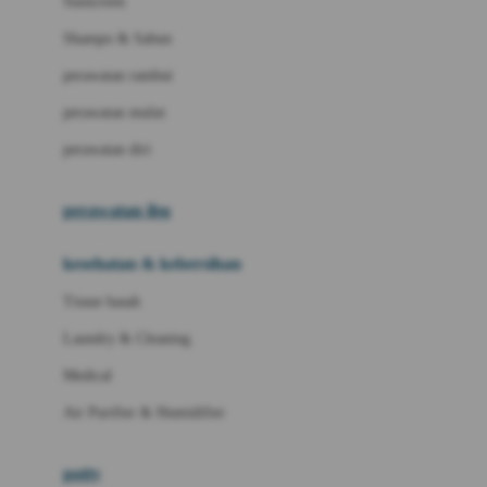
Sunscreen
London Taxi
Shampo & Sabun
Love To Dream
perawatan rambut
perawatan mulut
M
perawatan diri
Magformers
Mama's Choice
perawatan ibu
Mamas&Papas
kesehatan & kebersihan
Mamaway
Tissue basah
Maxi Cosi
Laundry & Cleaning
Megabloks
Medical
Micro
Air Purifier & Humidifier
MiDeer
Mimi & Lula
potty