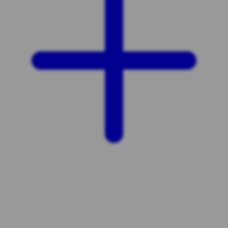
X
Xootz
Y
Yamatoya
Z
Zaxy
Zoggs
0-9
4Moms
59S