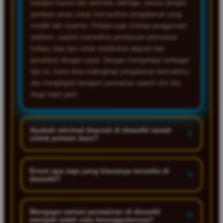
kategori kasino dan aktivitas olahraga, semua dengan
panduan aman untuk memastikan pengalaman yang
mudah dan nyaman. Pelajari juga strategi penggunaan
platform, seperti memeriksa pembaruan permainan
terbaru atau tips untuk melakukan deposit dan
penarikan dengan cepat. Dengan mempelajari berbagai
tips ini, kamu bisa melengkapi pengalaman bermainmu
dan menjelajahi beragam permainan seperti slot dan
bingo lebih jauh!
Apakah minimal deposit di dewa4d ramah
+
untuk pemain baru?
Setelah pendaftaran selesai, anggota dapat
menggunakan tips untuk menavigasi berbagai macam
Event apa saja yang biasanya tersedia di
+
dewa4d?
permainan, contohnya dengan memilih permainan yang
sesuai minat atau memiliki poin tinggi. PLATFORM ini
Setelah mengregister dan menjadi anggota, Anda dapat
menyediakan strategi untuk penggunaan efektif bingo
menggunakan tips untuk menjelajahi berbagai
Mengapa variasi permainan di dewa4d
dan taruhan olahraga, seperti menganalisis peringkat
+
menjadi salah satu keunggulannya?
permainan kasino seperti slot, bingo, dan table games.