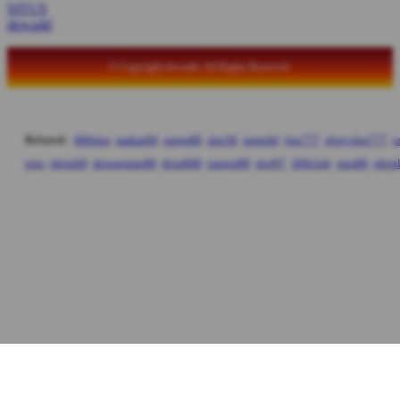
dewa4d
TOGEL
SITUS
dewa4d
© Copyright dewa4d. All Rights Reserved.
Related:
888slot
mabar69
surga88
slot39
surat4d
jitu777
gloryslot777
t
toto
idola69
dewagame88
dota888
siagus88
slot97
369club
sins88
okep