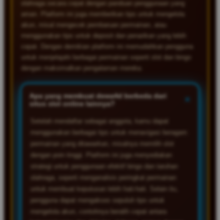
olahraga secara cepat dengan panduan penggunaan yang
aman. Platform ini juga memberikan tips untuk mengelola
akun, misal mengecek pembaruan permainan, atau
menggunakan tips untuk deposit dan penarikan yang lebih
cepat. Dengan demikian platform ini memudahkan pengguna
untuk menjelajahi berbagai permainan seperti slot dan bingo
dengan maksimalkan pengalaman mereka.
Apa yang membuat dewa4d berbeda dari
+
situs slot online lainnya?
Setelah mendaftar sebagai anggota, kamu dapat
menggunakan berbagai tips untuk menavigasi beragam
permainan yang ditawarkan, misalnya memilih slot
dengan poin tinggi. Platform ini juga menyediakan
strategi untuk penggunaan efektif bingo dan taruhan
olahraga, seperti menganalisis peringkat permainan
untuk membuat keputusan lebih hati-hati. Selain itu,
pengguna dapat mengakses sepuluh tips untuk
mengelola akun, contohnya beralih cepat antara