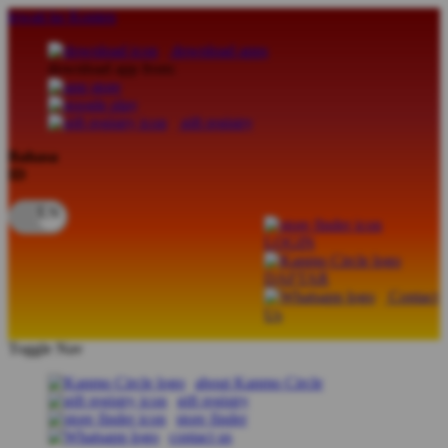
lewati ke Konten
download apps
download app from:
gift registry
Bahasa
ID
LOGIN
DAFTAR
Contact
Us
Toggle Nav
about Kanmo Circle
gift registry
store finder
contact us