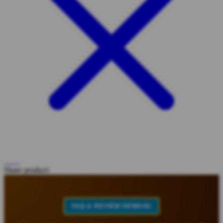
Share product:
FAQ & REVIEW DEWA4D