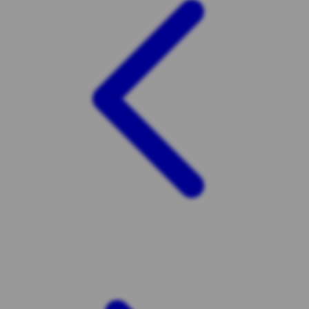
Squishmallows
Starbooks
Stick-O
Stokke
Sudocrem
Sumimo
Sunnylife
Sun-Staches
Swimava
T
Tommee Tippee
Trunki
Tutti Bambini