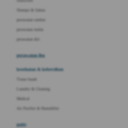
Sunscreen
London Taxi
Shampo & Sabun
Love To Dream
perawatan rambut
perawatan mulut
M
perawatan diri
Magformers
Mama's Choice
perawatan ibu
Mamas&Papas
kesehatan & kebersihan
Mamaway
Tissue basah
Maxi Cosi
Laundry & Cleaning
Megabloks
Medical
Micro
Air Purifier & Humidifier
MiDeer
Mimi & Lula
potty