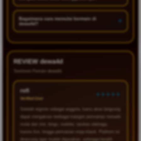
pertandingan untuk membuat keputusan yang lebih hati-
Misalnya, Anda bisa memilih permainan dengan poin
hati. Pengguna dapat dengan mudah mengakses
Setelah mendaftar sebagai anggota, kamu dapat
tinggi atau mempelajari strategi efektif untuk
sepuluh tips untuk mengelola akun, misalnya beralih
menggunakan berbagai tips untuk menavigasi dunia
Bagaimana cara memulai bermain di
meningkatkan peluang kemenangan. Platform ini juga
+
cepat antara kategori permainan kasino dan aktivitas
dewa4d?
perjudian digital ini. Untuk contohnya, pilihlah slot atau
menyediakan informasi tentang olahraga terkini,
olahraga. Selain itu, platform ini menawarkan tips
permainan meja yang menawarkan poin tinggi untuk
memungkinkan Anda untuk memaksimalkan
Setelah daftar , anggot dapat menggunakan tips untuk
tentang cara deposit dan penarikan yang lebih cepat
meningkatkan peluangmu. Selain itu, platform ini
pengalaman bermain taruhan olahraga. Anda dapat
menavigasi permainan kasino dan olahraga secara
atau memeriksa pembaruan game terbaru. Dengan
menyediakan strategi untuk penggunaan efektif bingo
mengelola akun Anda dengan mudah - beralih cepat
efektif. Misalnya, pengguna dapat mempelajari strategi
panduan ini, Anda dapat memaksimalkan pengalaman
dan kategori taruhan olahraga, seperti menganalisis
antara kategori permainan kasino dan olahraga,
untuk memilih permainan bingo atau taruhan olahraga
bermain seperti slot dan bingo dengan cara yang aman
peringkat para pemain untuk membuat keputusan yang
REVIEW dewa4d
memeriksa riwayat aktivitas, dan memantau poin yang
yang memberikan poin tertinggi. Platform ini juga
dan menyenangkan.
lebih hati-hati. Kamu dapat dengan mudah mengakses
telah Anda kumpulkan. Selain itu, platform ini juga
Testimoni Pemain dewa4d.
menyediakan panduan tentang cara mengaplikasikan
sepuluh tips untuk mengelola akun, misalnya beralih
memberi tahu Anda cara deposit dan withdrawal dengan
tips manajemen akun, seperti beralih cepat antara jenis
cepat antara permainan kasino dan aktivitas terkait
cepat dan aman. Dengan tips dan strategi yang
permainan, memproses deposit, penarikan, serta
olahraga, semua dengan panduan penggunaan yang
dina
tersedia, Anda dapat menavigasi platform dengan
melacak pembaruan terbaru pada permainan favorit
★★★★★
aman dan terpercaya.
Verified User
mudah dan membuat pengalaman bermain semakin
mereka. Bagi pengguna baru, platform ini menawarkan
menyenangkan.
sepuluh tips untuk memahami cara mendapatkan
Setelah mendaftar, kamu bisa menggunakan berbagai
pengalaman paling optimal, mencakup strategi dasar
tips untuk menavigasi berbagai macam permainan
dalam menikmati berbagai macam permainan mulai dari
yang tersedia, misalnya memilih jenis game yang
slot hingga sports betting, sambil memastikan
sesuai dengan preferensimu atau mempelajari strategi
keamanan dan kenyamanan selama menggunakan
populer di dunia kasino. Platform ini juga menyediakan