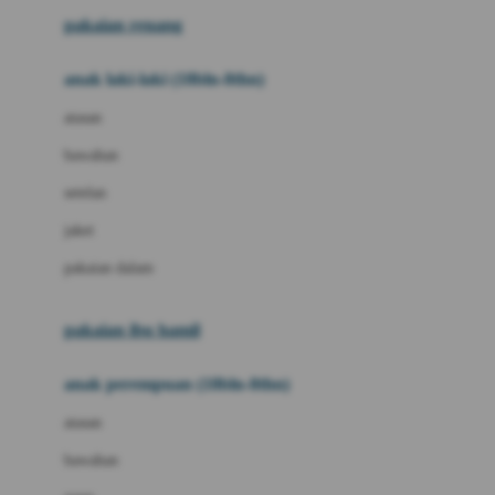
Buggygear
pakaian renang
Bumkins
anak laki-laki (18bln-8thn)
C
atasan
Cetaphil
bawahan
Chicco
setelan
Childlife
jaket
Clevamama
pakaian dalam
Cocolatte
Cottonseeds
pakaian ibu hamil
Cozy N Safe
anak perempuan (18bln-8thn)
Crane
atasan
Cybex
bawahan
D