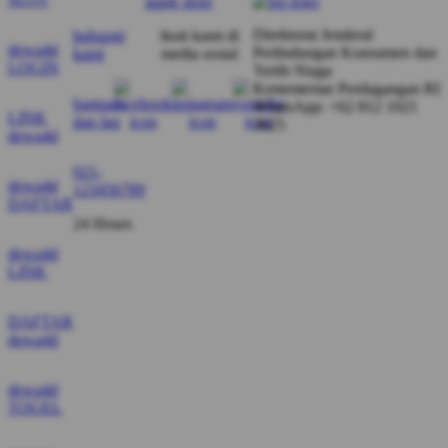
dewa4d
butuh
unduh aplikasi
we accept
bantuan?
dewa4d
hubungi
kami
dewa4d
SLOT
Direktorat Jenderal
hubungi
ikuti kami di
dewa4d
Perlindungan Konsumen dan
kami
media sosial
LOGIN
Tertib Niaga
Kementerian Perdagangan RI
bantuan
WhatsApp: +62 812 1021
LINK
dan faq
3625
dewa4d
021-
dewa4d
123456789
DAFTAR
24 Hours
dewa4d
LINK
DAFTAR
dewa4d