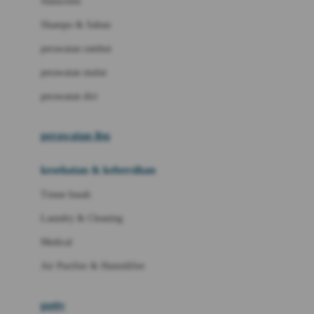
Sunscreen
London Taxi
Shampo & Sabun
Love To Dream
perawatan rambut
perawatan mulut
M
perawatan diri
Magformers
Mama's Choice
perawatan ibu
Mamas&Papas
kesehatan & kebersihan
Mamaway
Tissue basah
Maxi Cosi
Laundry & Cleaning
Megabloks
Medical
Micro
Air Purifier & Humidifier
MiDeer
Mimi & Lula
potty