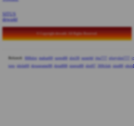
DAFTAR
dewa4d
dewa4d
TOGEL
SITUS
dewa4d
© Copyright dewa4d. All Rights Reserved.
Related:
888slot
mabar69
surga88
slot39
surat4d
jitu777
gloryslot777
t
toto
idola69
dewagame88
dota888
siagus88
slot97
369club
sins88
okep