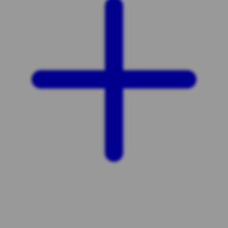
X
Xootz
Y
Yamatoya
Z
Zaxy
Zoggs
0-9
4Moms
59S