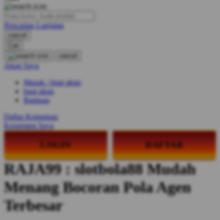
O
Pencarian Lanjutan
Oh Ma Grain
cancel
Okiedog
Cari
cancel
P
Akun Saya
Masuk / buat akun
Peachy
buat akun
Phil & Ted's
Bantuan
Philips Avent
Daftar Keinginan
Keranjang Saya
Pigeon
LOGIN
DAFTAR
Playgro
RAJA99 : slotbola88 Mudah
Poled Global
Menang Bocoran Pola Agen
Ponycycle
Puma
Terbesar
Pureats