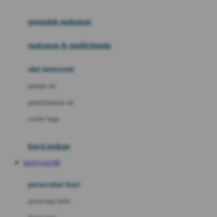
Joie
pengolah makanan
Joolz
Jujube
makanan & multivitamin
K
alat menyusui
Kiddycuts
pompa asi
Kumon
penyimpanan asi
L
cooler bags
Leapfrog
kursi makan
Leclerc
SLOT GACOR
Lee Vierra
Lillebaby
perawatan bayi
Little Bird Told Me
perawatan kulit
Little Miss Janis