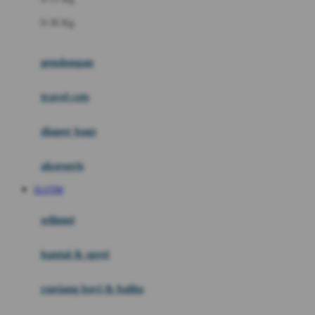
Felt So Sweet
0-36 Kg
Fisher Price
Flipper
gendongan
Friends Of Sally
travel cots
G
diaper bags
Gb
Geko
aksesoris
Graco
SLOT88
Gund
selimut
H
bantal & sprei
Habbie
Haenim
ranjang bayi & balita
Happy Horse