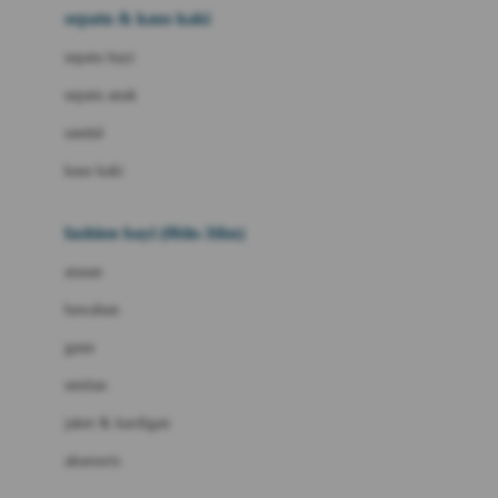
Beauty Barn
sepatu & kaus kaki
Bio Oil
sepatu bayi
Biolane
sepatu anak
Bite Fighters
sandal
Bizzi Growin
kaus kaki
Blackmores
fashion bayi (0bln-3thn)
Blooming Marvellous
atasan
Bonnels
bawahan
Bravado
gaun
Bruder
setelan
Brush Baby
jaket & kardigan
Buds Organics
aksesoris
Bugaboo