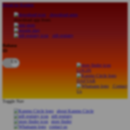
lewati ke Konten
download apps
download app from:
gift registry
Bahasa
ID
LOGIN
DAFTAR
Contact
Us
Toggle Nav
about Kanmo Circle
gift registry
store finder
contact us