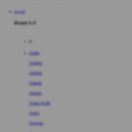
dewa4d
Brand A-Z
A
Addo
Adidas
Airfree
Alamii
Amara
Aqua Scale
Asics
Aveeno