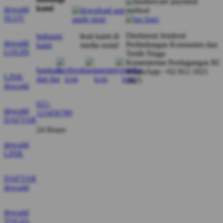
Back to top
dewa4d
butuh
unduh aplikasi
we accept
bantuan?
dewa4d
hubungi
kami
dewa4d
SLOT
Direktorat Jenderal
hubungi
ikuti kami di
dewa4d
Perlindungan Konsumen dan
kami
media sosial
LOGIN
Tertib Niaga
Kementerian Perdagangan RI
bantuan
WhatsApp: +62 812 1021
LINK
dan faq
3625
dewa4d
021-
dewa4d
123456789
DAFTAR
24 Hours
dewa4d
LINK