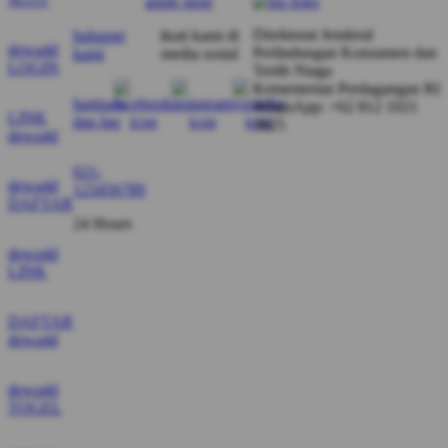
dewa4d
butuh
unduh aplikasi
we accept
bantuan?
dewa4d
hubungi
kami
dewa4d
SLOT
Direktorat Jenderal
hubungi
ikuti kami di
dewa4d
Perlindungan Konsumen dan
kami
media sosial
LOGIN
Tertib Niaga
Kementerian Perdagangan RI
bantuan
WhatsApp: +62 812 1021
LINK
dan faq
3625
dewa4d
021-
dewa4d
123456789
DAFTAR
24 Hours
dewa4d
LINK
DAFTAR
dewa4d