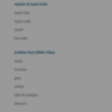
Beauty Barn
sepatu & kaus kaki
Bio Oil
sepatu bayi
Biolane
sepatu anak
Bite Fighters
sandal
Bizzi Growin
kaus kaki
Blackmores
fashion bayi (0bln-3thn)
Blooming Marvellous
atasan
Bonnels
bawahan
Bravado
gaun
Bruder
setelan
Brush Baby
jaket & kardigan
Buds Organics
aksesoris
Bugaboo