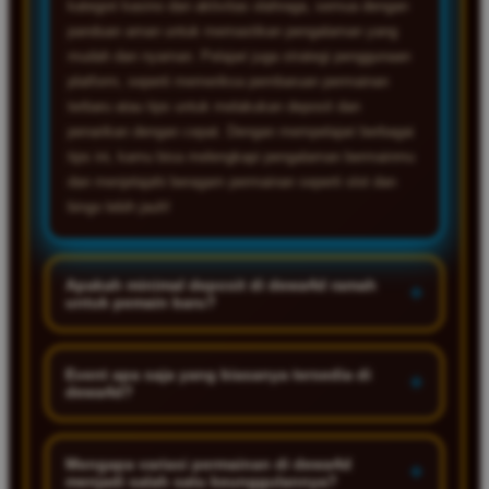
kategori kasino dan aktivitas olahraga, semua dengan
panduan aman untuk memastikan pengalaman yang
mudah dan nyaman. Pelajari juga strategi penggunaan
platform, seperti memeriksa pembaruan permainan
terbaru atau tips untuk melakukan deposit dan
penarikan dengan cepat. Dengan mempelajari berbagai
tips ini, kamu bisa melengkapi pengalaman bermainmu
dan menjelajahi beragam permainan seperti slot dan
bingo lebih jauh!
Apakah minimal deposit di dewa4d ramah
+
untuk pemain baru?
Setelah pendaftaran selesai, anggota dapat
menggunakan tips untuk menavigasi berbagai macam
Event apa saja yang biasanya tersedia di
+
dewa4d?
permainan, contohnya dengan memilih permainan yang
sesuai minat atau memiliki poin tinggi. PLATFORM ini
Setelah mengregister dan menjadi anggota, Anda dapat
menyediakan strategi untuk penggunaan efektif bingo
menggunakan tips untuk menjelajahi berbagai
Mengapa variasi permainan di dewa4d
dan taruhan olahraga, seperti menganalisis peringkat
+
menjadi salah satu keunggulannya?
permainan kasino seperti slot, bingo, dan table games.