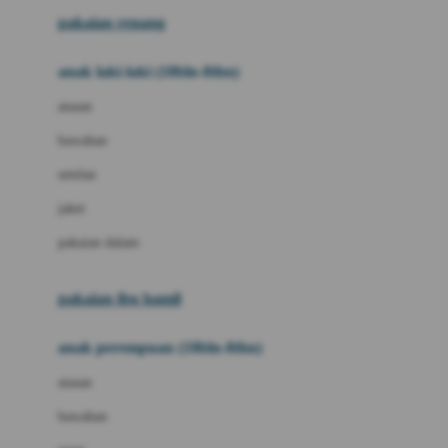
Buggygear
pakaian renang
Bumkins
anak laki-laki (18bln-8thn)
C
atasan
Cetaphil
bawahan
Chicco
setelan
Childlife
jaket
Clevamama
pakaian dalam
Cocolatte
Cottonseeds
pakaian ibu hamil
Cozy N Safe
anak perempuan (18bln-8thn)
Crane
atasan
Cybex
bawahan
D