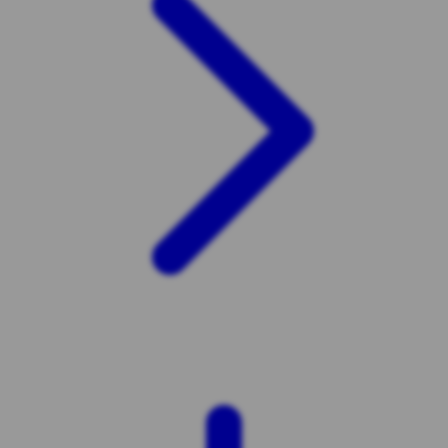
Twistshake
TY Toys
U
V
Veja
Vitaflow
Vtech
W
Waterland
Wellness