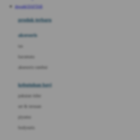
Awan
dewa4d DAFTAR
Azetabio
produk terbaru
B
aksesoris
Baabaasheepz
tas
Babiators
kacamata
Baby Dove
aksesoris rambut
Baby Jogger
Baby Rovega
kebutuhan bayi
Babybee
pakaian tidur
Banana Boat
set & terusan
Banz
piyama
Barbie
bodysuits
Beaba