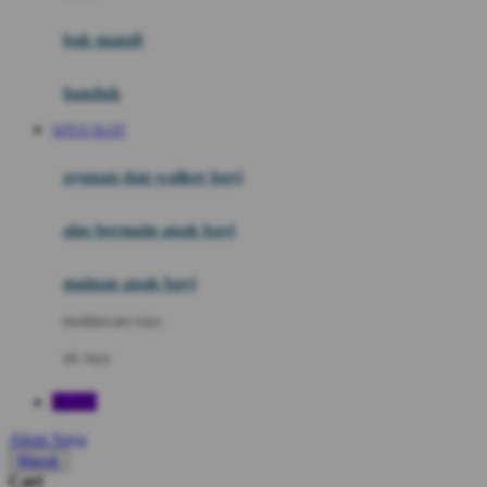
Mini Monkey
Moby
bak mandi
Momami
handuk
Mothercare
SITUS SLOT
Mustela
ayunan dan walker bayi
My Buddy Tag
My K
alas bermain anak bayi
N
mainan anak bayi
Naif
mothercare toys
Nike
elc toys
Nordic Natural
SLOT
Nuby
Akun Saya
Nuna
Masuk
Cari