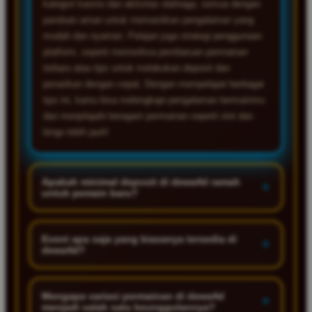
kategori kasino dan aktivitas olahraga, semua dengan
panduan aman untuk memastikan pengalaman yang
mudah dan nyaman. Pelajari juga strategi penggunaan
platform, seperti memeriksa pembaruan permainan
terbaru atau tips untuk melakukan deposit dan
penarikan dengan cepat. Dengan mempelajari berbagai
tips ini, kamu bisa melengkapi pengalaman bermainmu
dan menjelajahi beragam permainan seperti slot dan
bingo lebih jauh!
Apakah minimal deposit di dewa4d ramah
+
untuk pemain baru?
Setelah pendaftaran selesai, anggota dapat
menggunakan tips untuk menavigasi berbagai macam
Event apa saja yang biasanya tersedia di
+
dewa4d?
permainan, contohnya dengan memilih permainan yang
sesuai minat atau memiliki poin tinggi. PLATFORM ini
Setelah mengregister dan menjadi anggota, Anda dapat
menyediakan strategi untuk penggunaan efektif bingo
menggunakan tips untuk menjelajahi berbagai
Mengapa variasi permainan di dewa4d
dan taruhan olahraga, seperti menganalisis peringkat
+
menjadi salah satu keunggulannya?
permainan kasino seperti slot, bingo, dan table games.