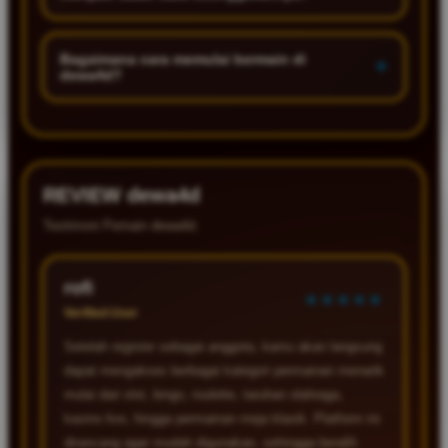
pertandingan untuk membuat keputusan yang lebih hati-
Misalnya, Anda bisa memilih permainan dengan poin
hati. Pengguna dapat dengan mudah mengakses
Setelah mendaftar sebagai anggota, kamu dapat
tinggi atau mempelajari strategi efektif untuk
sepuluh tips untuk mengelola akun, misalnya beralih
menggunakan berbagai tips untuk menavigasi dunia
Bagaimana cara memulai bermain di
meningkatkan peluang kemenangan. Platform ini juga
+
cepat antara kategori permainan kasino dan aktivitas
dewa4d?
perjudian digital ini. Untuk contohnya, pilihlah slot atau
menyediakan informasi tentang olahraga terkini,
olahraga. Selain itu, platform ini menawarkan tips
permainan meja yang menawarkan poin tinggi untuk
memungkinkan Anda untuk memaksimalkan
Setelah daftar , anggot dapat menggunakan tips untuk
tentang cara deposit dan penarikan yang lebih cepat
meningkatkan peluangmu. Selain itu, platform ini
pengalaman bermain taruhan olahraga. Anda dapat
menavigasi permainan kasino dan olahraga secara
atau memeriksa pembaruan game terbaru. Dengan
menyediakan strategi untuk penggunaan efektif bingo
mengelola akun Anda dengan mudah - beralih cepat
efektif. Misalnya, pengguna dapat mempelajari strategi
panduan ini, Anda dapat memaksimalkan pengalaman
dan kategori taruhan olahraga, seperti menganalisis
antara kategori permainan kasino dan olahraga,
untuk memilih permainan bingo atau taruhan olahraga
bermain seperti slot dan bingo dengan cara yang aman
peringkat para pemain untuk membuat keputusan yang
REVIEW dewa4d
memeriksa riwayat aktivitas, dan memantau poin yang
yang memberikan poin tertinggi. Platform ini juga
dan menyenangkan.
lebih hati-hati. Kamu dapat dengan mudah mengakses
telah Anda kumpulkan. Selain itu, platform ini juga
Testimoni Pemain dewa4d.
menyediakan panduan tentang cara mengaplikasikan
sepuluh tips untuk mengelola akun, misalnya beralih
memberi tahu Anda cara deposit dan withdrawal dengan
tips manajemen akun, seperti beralih cepat antara jenis
cepat antara permainan kasino dan aktivitas terkait
cepat dan aman. Dengan tips dan strategi yang
permainan, memproses deposit, penarikan, serta
olahraga, semua dengan panduan penggunaan yang
tersedia, Anda dapat menavigasi platform dengan
dina
melacak pembaruan terbaru pada permainan favorit
aman dan terpercaya.
mudah dan membuat pengalaman bermain semakin
mereka. Bagi pengguna baru, platform ini menawarkan
Verified User
menyenangkan.
sepuluh tips untuk memahami cara mendapatkan
pengalaman paling optimal, mencakup strategi dasar
dalam menikmati berbagai macam permainan mulai dari
slot hingga sports betting, sambil memastikan
keamanan dan kenyamanan selama menggunakan