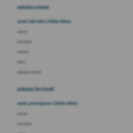
Buggygear
pakaian renang
Bumkins
anak laki-laki (18bln-8thn)
C
atasan
Cetaphil
bawahan
Chicco
setelan
Childlife
jaket
Clevamama
pakaian dalam
Cocolatte
Cottonseeds
pakaian ibu hamil
Cozy N Safe
anak perempuan (18bln-8thn)
Crane
atasan
Cybex
bawahan
D