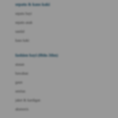
Beauty Barn
sepatu & kaus kaki
Bio Oil
sepatu bayi
Biolane
sepatu anak
Bite Fighters
sandal
Bizzi Growin
kaus kaki
Blackmores
fashion bayi (0bln-3thn)
Blooming Marvellous
atasan
Bonnels
bawahan
Bravado
gaun
Bruder
setelan
Brush Baby
jaket & kardigan
Buds Organics
aksesoris
Bugaboo