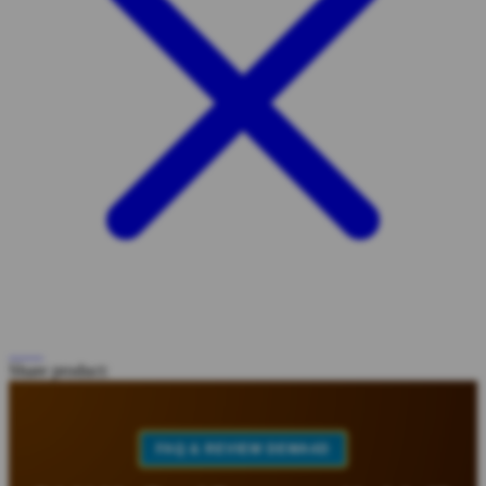
Share product:
FAQ & REVIEW DEWA4D