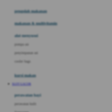
Joie
pengolah makanan
Joolz
Jujube
makanan & multivitamin
K
alat menyusui
Kiddycuts
pompa asi
Kumon
penyimpanan asi
L
cooler bags
Leapfrog
kursi makan
Leclerc
SLOT GACOR
Lee Vierra
Lillebaby
perawatan bayi
Little Bird Told Me
perawatan kulit
Little Miss Janis