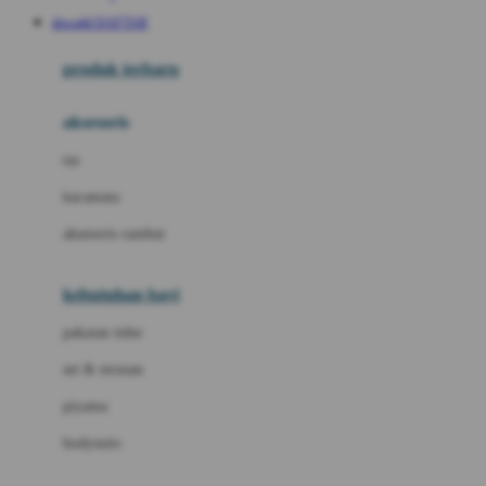
Awan
dewa4d DAFTAR
Azetabio
produk terbaru
B
aksesoris
Baabaasheepz
tas
Babiators
kacamata
Baby Dove
aksesoris rambut
Baby Jogger
Baby Rovega
kebutuhan bayi
Babybee
pakaian tidur
Banana Boat
set & terusan
Banz
piyama
Barbie
bodysuits
Beaba