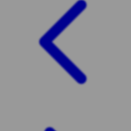
Squishmallows
Starbooks
Stick-O
Stokke
Sudocrem
Sumimo
Sunnylife
Sun-Staches
Swimava
T
Tommee Tippee
Trunki
Tutti Bambini