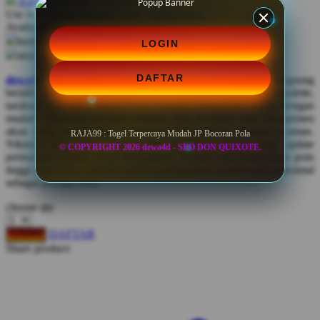
Earn
1.000.000
-
100.000.000
Bonus
Use Installment Options from
.
Laarn more
Q
Available for :
home delivery
LOGIN
QV Baby
store pickup
DAFTAR
dewa4d
Setelah register sebagai anggota, kamu bisa langsung
R
beralih antar kategori permainan mulai dari slot, bingo, roulette,
taruhan olahraga, kasino live, hingga permainan meja dengan
Real Shades
mudah. Platform ini menyediakan tips navigasi dan manajemen
akun yang simpel agar pengalaman bermainmu semakin nyaman.
Red Castle
RAJA99 : Togel Terpercaya Mudah JP Bocoran Pola
Nikmati juga fitur deposit dan penarikan cepat serta update
© COPYRIGHT 2026 dewa4d - SEO DON QUIXOTE.
permainan terbaru setiap minggunya. Jangan lupa kumpulkan poin
Ribbon Madness
tinggi dari setiap aktivitas untuk mendapatkan keuntungan maksimal
sebagai pemain baru.
S
choose qty
Sebamed
DAFTAR
LOGIN
Silver Cross
Share product:
Simply Idea
Skip Hop
Spectra