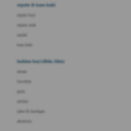
Beauty Barn
sepatu & kaus kaki
Bio Oil
sepatu bayi
Biolane
sepatu anak
Bite Fighters
sandal
Bizzi Growin
kaus kaki
Blackmores
fashion bayi (0bln-3thn)
Blooming Marvellous
atasan
Bonnels
bawahan
Bravado
gaun
Bruder
setelan
Brush Baby
jaket & kardigan
Buds Organics
aksesoris
Bugaboo