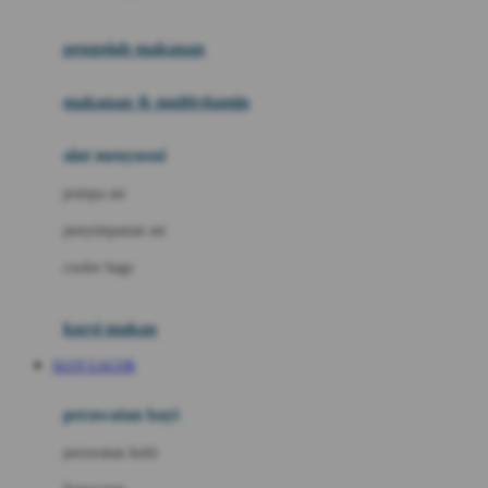
Joie
pengolah makanan
Joolz
Jujube
makanan & multivitamin
K
alat menyusui
Kiddycuts
pompa asi
Kumon
penyimpanan asi
L
cooler bags
Leapfrog
kursi makan
Leclerc
SLOT GACOR
Lee Vierra
Lillebaby
perawatan bayi
Little Bird Told Me
perawatan kulit
Little Miss Janis