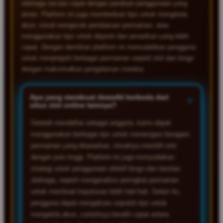
olahraga secara cepat dengan panduan penggunaan yang
aman. Platform ini juga memberikan tips untuk mengelola
akun, misal mengecek pembaruan permainan, atau
menggunakan tips untuk deposit dan penarikan yang lebih
cepat. Dengan demikian platform ini memudahkan pengguna
untuk menjelajahi berbagai permainan seperti slot dan bingo
dengan maksimalkan pengalaman mereka.
Apa yang membuat dewa4d berbeda dari
+
situs slot online lainnya?
Setelah mendaftar sebagai anggota, kamu dapat
menggunakan berbagai tips untuk menavigasi beragam
permainan yang ditawarkan, misalnya memilih slot
dengan poin tinggi. Platform ini juga menyediakan
strategi untuk penggunaan efektif bingo dan taruhan
olahraga, seperti menganalisis peringkat permainan
untuk membuat keputusan lebih hati-hati. Selain itu,
pengguna dapat mengakses sepuluh tips untuk
mengelola akun, contohnya beralih cepat antara