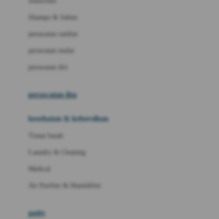
Sunscreen
London Taxi
Shampo & Sabun
Love To Dream
perawatan rambut
perawatan mulut
M
perawatan diri
Magformers
Mama's Choice
perawatan ibu
Mamas&Papas
kesehatan & kebersihan
Mamaway
Tissue basah
Maxi Cosi
Laundry & Cleaning
Megabloks
Medical
Micro
Air Purifier & Humidifier
MiDeer
Mimi & Lula
potty