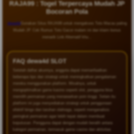
RAJA99 : Togel Terpercaya Mudah JP
Bocoran Pola
dewa4d
Gunakan Situs RAJA99 untuk mengakses Toto Macau paling
Mudah JP. Cek Rumus Toto Gacor malam ini dan klaim bonus
menarik Link Alternatif khu...
FAQ dewa4d SLOT
Setelah daftar akunnya, anggota dapat memanfaatkan
beberapa tips dan strategi untuk meningkatkan pengalaman
mereka menggunakan platform. Misalnya, untuk
mengoptimalkan game kasino seperti slot, pengguna bisa
memilih permainan yang menawarkan poin tinggi. Selain itu
platform ini juga menyediakan strategi untuk penggunaan
efektif bingo dan taruhan olahraga, seperti menganalisis
peringkat permainan agar lebih tepat dalam membuat
keputusan. Pengguna dapat dengan mudah beralih antara
kategori permainan, termasuk game casino dan aktivitas