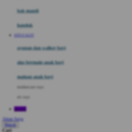
Mini Monkey
Moby
bak mandi
Momami
handuk
Mothercare
SITUS SLOT
Mustela
ayunan dan walker bayi
My Buddy Tag
My K
alas bermain anak bayi
N
mainan anak bayi
Naif
mothercare toys
Nike
elc toys
Nordic Natural
SLOT
Nuby
Akun Saya
Nuna
Masuk
Cari