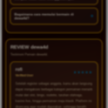
pertandingan untuk membuat keputusan yang lebih hati-
Misalnya, Anda bisa memilih permainan dengan poin
hati. Pengguna dapat dengan mudah mengakses
Setelah mendaftar sebagai anggota, kamu dapat
tinggi atau mempelajari strategi efektif untuk
sepuluh tips untuk mengelola akun, misalnya beralih
menggunakan berbagai tips untuk menavigasi dunia
Bagaimana cara memulai bermain di
meningkatkan peluang kemenangan. Platform ini juga
+
cepat antara kategori permainan kasino dan aktivitas
dewa4d?
perjudian digital ini. Untuk contohnya, pilihlah slot atau
menyediakan informasi tentang olahraga terkini,
olahraga. Selain itu, platform ini menawarkan tips
permainan meja yang menawarkan poin tinggi untuk
memungkinkan Anda untuk memaksimalkan
Setelah daftar , anggot dapat menggunakan tips untuk
tentang cara deposit dan penarikan yang lebih cepat
meningkatkan peluangmu. Selain itu, platform ini
pengalaman bermain taruhan olahraga. Anda dapat
menavigasi permainan kasino dan olahraga secara
atau memeriksa pembaruan game terbaru. Dengan
menyediakan strategi untuk penggunaan efektif bingo
mengelola akun Anda dengan mudah - beralih cepat
efektif. Misalnya, pengguna dapat mempelajari strategi
panduan ini, Anda dapat memaksimalkan pengalaman
dan kategori taruhan olahraga, seperti menganalisis
antara kategori permainan kasino dan olahraga,
untuk memilih permainan bingo atau taruhan olahraga
bermain seperti slot dan bingo dengan cara yang aman
peringkat para pemain untuk membuat keputusan yang
REVIEW dewa4d
memeriksa riwayat aktivitas, dan memantau poin yang
yang memberikan poin tertinggi. Platform ini juga
dan menyenangkan.
lebih hati-hati. Kamu dapat dengan mudah mengakses
telah Anda kumpulkan. Selain itu, platform ini juga
Testimoni Pemain dewa4d.
menyediakan panduan tentang cara mengaplikasikan
sepuluh tips untuk mengelola akun, misalnya beralih
memberi tahu Anda cara deposit dan withdrawal dengan
tips manajemen akun, seperti beralih cepat antara jenis
cepat antara permainan kasino dan aktivitas terkait
cepat dan aman. Dengan tips dan strategi yang
permainan, memproses deposit, penarikan, serta
olahraga, semua dengan panduan penggunaan yang
tersedia, Anda dapat menavigasi platform dengan
dina
melacak pembaruan terbaru pada permainan favorit
aman dan terpercaya.
mudah dan membuat pengalaman bermain semakin
mereka. Bagi pengguna baru, platform ini menawarkan
Verified User
menyenangkan.
sepuluh tips untuk memahami cara mendapatkan
pengalaman paling optimal, mencakup strategi dasar
dalam menikmati berbagai macam permainan mulai dari
slot hingga sports betting, sambil memastikan
keamanan dan kenyamanan selama menggunakan