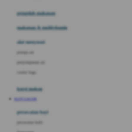
Joie
pengolah makanan
Joolz
Jujube
makanan & multivitamin
K
alat menyusui
Kiddycuts
pompa asi
Kumon
penyimpanan asi
L
cooler bags
Leapfrog
kursi makan
Leclerc
SLOT GACOR
Lee Vierra
Lillebaby
perawatan bayi
Little Bird Told Me
perawatan kulit
Little Miss Janis