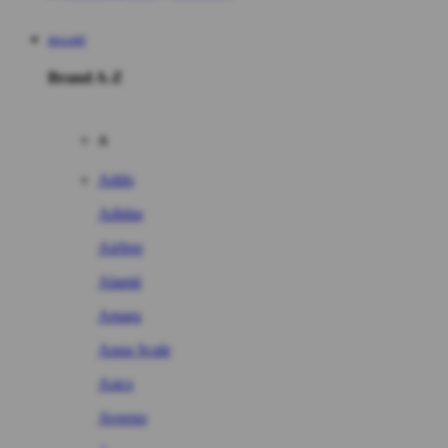
dewa4d
Brand A-Z
A
Addo
Adidas
Airfree
Alamii
Amara
Aqua Scale
Asics
Aveeno