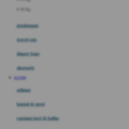
Felt So Sweet
0-36 Kg
Fisher Price
Flipper
gendongan
Friends Of Sally
travel cots
G
diaper bags
Gb
Geko
aksesoris
Graco
SLOT88
Gund
selimut
H
bantal & sprei
Habbie
Haenim
ranjang bayi & balita
Happy Horse