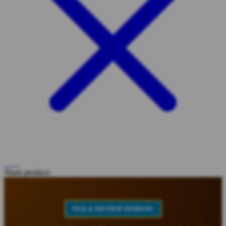
Share product:
FAQ & REVIEW DEWA4D