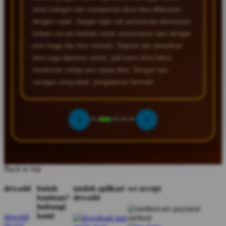
platform.
‹
›
Back to top