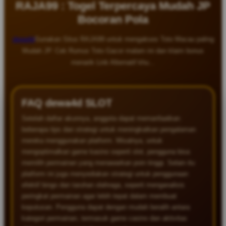
RAJA99 : Togel Terpercaya Mudah JP
Bocoran Pola
dewa4d
Gunakan Situs RAJA99 untuk mengakses Toto Macau paling
Mudah JP. Cek Rumus Toto Gacor malam ini dan klaim bonus
menarik Link Alternatif khu...
FAQ dewa4d SLOT
Setelah daftar akunnya, anggota dapat memanfaatkan
beberapa tips dan strategi untuk meningkatkan pengalaman
mereka menggunakan platform. Misalnya, untuk
mengoptimalkan game kasino seperti slot, pengguna bisa
memilih permainan yang menawarkan poin tinggi. Selain itu
platform ini juga menyediakan strategi untuk penggunaan
efektif bingo dan taruhan olahraga, seperti menganalisis
peringkat permainan agar lebih tepat dalam membuat
keputusan. Pengguna dapat dengan mudah beralih antara
kategori permainan, termasuk game casino dan aktivitas