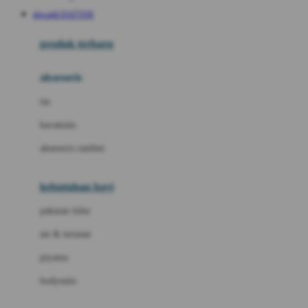
Awan
dewa4d DAFTAR
Azetabio
produk terbaru
B
aksesoris
Baabaasheepz
tas
Babiators
kacamata
Baby Dove
aksesoris rambut
Baby Jogger
Baby Rovega
kebutuhan bayi
Babybee
pakaian tidur
Banana Boat
set & terusan
Banz
piyama
Barbie
bodysuits
Beaba