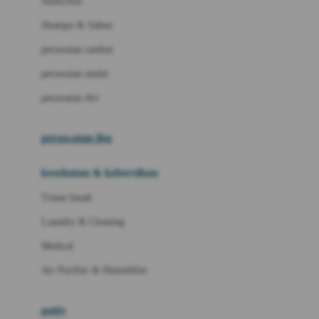
Sunscreen
London Taxi
Shampo & Sabun
Love To Dream
perawatan rambut
perawatan mulut
M
perawatan diri
Magformers
Mama's Choice
perawatan ibu
Mamas&Papas
kesehatan & kebersihan
Mamaway
Tissue basah
Maxi Cosi
Laundry & Cleaning
Megabloks
Medical
Micro
Air Purifier & Humidifier
MiDeer
Mimi & Lula
potty