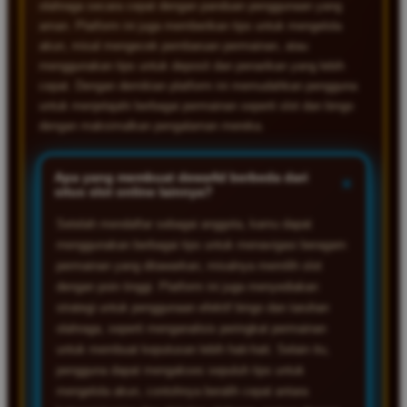
olahraga secara cepat dengan panduan penggunaan yang
aman. Platform ini juga memberikan tips untuk mengelola
akun, misal mengecek pembaruan permainan, atau
menggunakan tips untuk deposit dan penarikan yang lebih
cepat. Dengan demikian platform ini memudahkan pengguna
untuk menjelajahi berbagai permainan seperti slot dan bingo
dengan maksimalkan pengalaman mereka.
Apa yang membuat dewa4d berbeda dari
+
situs slot online lainnya?
Setelah mendaftar sebagai anggota, kamu dapat
menggunakan berbagai tips untuk menavigasi beragam
permainan yang ditawarkan, misalnya memilih slot
dengan poin tinggi. Platform ini juga menyediakan
strategi untuk penggunaan efektif bingo dan taruhan
olahraga, seperti menganalisis peringkat permainan
untuk membuat keputusan lebih hati-hati. Selain itu,
pengguna dapat mengakses sepuluh tips untuk
mengelola akun, contohnya beralih cepat antara