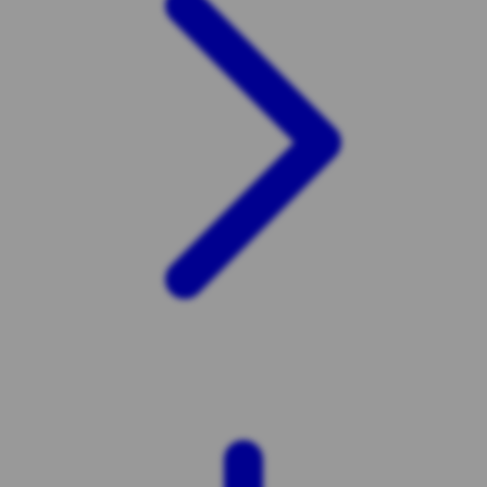
Twistshake
TY Toys
U
V
Veja
Vitaflow
Vtech
W
Waterland
Wellness