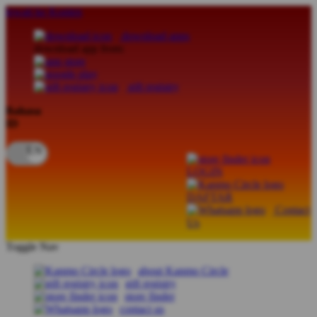
lewati ke Konten
download apps
download app from:
gift registry
Bahasa
ID
LOGIN
DAFTAR
Contact
Us
Toggle Nav
about Kanmo Circle
gift registry
store finder
contact us