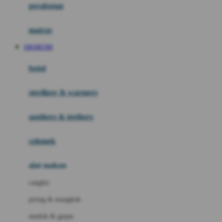
perabotan
Happy Tummy
Hauck
matras
Havaianas
SBOBET88
Hegen
botol
Hot Wheels
sterilizer & warmers
Hybrid
soothers & teethers
I
Inlacta DHA
celemek
Interlac
alat makan
Ivenet
cangkir
J
piring & mangkuk
Jack N Jill
sendok & garpu