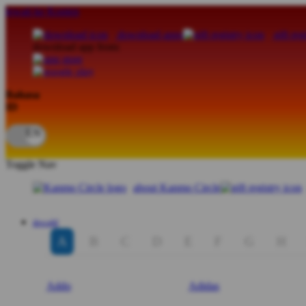
lewati ke Konten
download apps
gift reg
download app from:
Bahasa
ID
Toggle Nav
about Kanmo Circle
dewa4d
A
B
C
D
E
F
G
H
Addo
Adidas