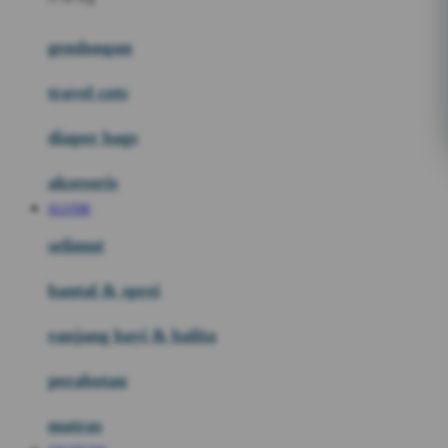
gendongan
travel cots
diaper bags
aksesoris
SLOT88
selimut
bantal & sprei
ranjang bayi & balita
perabotan
matras