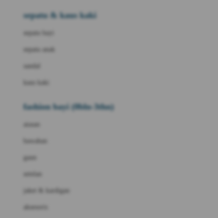
sepatu & kaus kaki
sepatu bayi
sepatu anak
sandal
kaus kaki
fashion bayi (0bln-3thn)
atasan
bawahan
gaun
setelan
jaket & kardigan
aksesoris