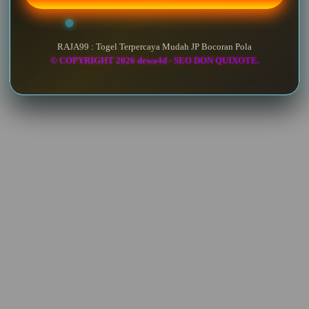
RAJA99 : Togel Terpercaya Mudah JP Bocoran Pola
© COPYRIGHT 2026 dewa4d - SEO DON QUIXOTE.