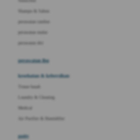
Sunscreen
London Taxi
Shampo & Sabun
Love To Dream
perawatan rambut
perawatan mulut
M
perawatan diri
Magformers
Mama's Choice
perawatan ibu
Mamas&Papas
kesehatan & kebersihan
Mamaway
Tissue basah
Maxi Cosi
Laundry & Cleaning
Megabloks
Medical
Micro
Air Purifier & Humidifier
MiDeer
Mimi & Lula
potty