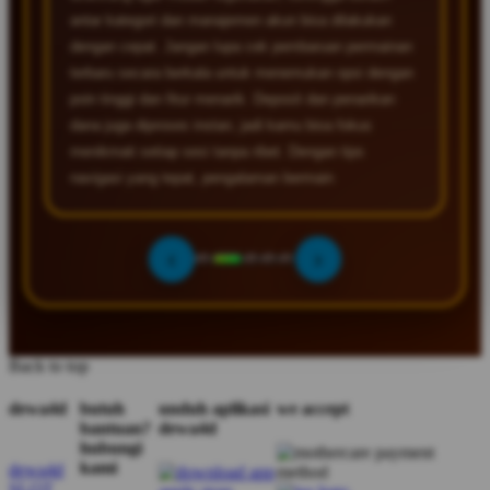
platform.
‹
›
Back to top