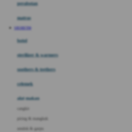
perabotan
Happy Tummy
Hauck
matras
Havaianas
SBOBET88
Hegen
botol
Hot Wheels
sterilizer & warmers
Hybrid
soothers & teethers
I
Inlacta DHA
celemek
Interlac
alat makan
Ivenet
cangkir
J
piring & mangkuk
Jack N Jill
sendok & garpu