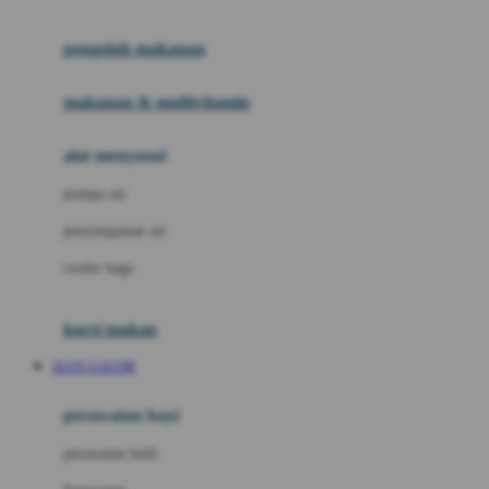
Joie
pengolah makanan
Joolz
Jujube
makanan & multivitamin
K
alat menyusui
Kiddycuts
pompa asi
Kumon
penyimpanan asi
L
cooler bags
Leapfrog
kursi makan
Leclerc
SLOT GACOR
Lee Vierra
Lillebaby
perawatan bayi
Little Bird Told Me
perawatan kulit
Little Miss Janis