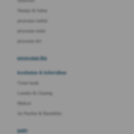
Sunscreen
London Taxi
Shampo & Sabun
Love To Dream
perawatan rambut
perawatan mulut
M
perawatan diri
Magformers
Mama's Choice
perawatan ibu
Mamas&Papas
kesehatan & kebersihan
Mamaway
Tissue basah
Maxi Cosi
Laundry & Cleaning
Megabloks
Medical
Micro
Air Purifier & Humidifier
MiDeer
Mimi & Lula
potty