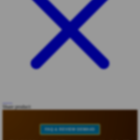
Share product:
FAQ & REVIEW DEWA4D