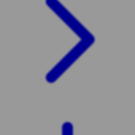
Twistshake
TY Toys
U
V
Veja
Vitaflow
Vtech
W
Waterland
Wellness