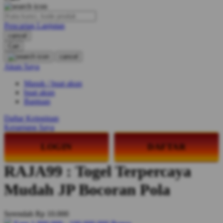
O
Pencarian Lanjutan
Oh Ma Grain
cancel
Okiedog
Cari
cancel
P
Akun Saya
Masuk / buat akun
Peachy
buat akun
Phil & Ted's
Bantuan
Philips Avent
Daftar Keinginan
Keranjang Saya
Pigeon
LOGIN
DAFTAR
Playgro
RAJA99 : Togel Terpercaya
Poled Global
Mudah JP Bocoran Pola
Ponycycle
Puma
Serendah
Rp 10.000
Pureats