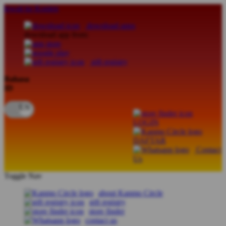
lewati ke Konten
download apps
download app from:
gift registry
Bahasa
ID
LOGIN
DAFTAR
Contact
Us
Toggle Nav
about Kanmo Circle
gift registry
store finder
contact us