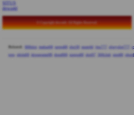
dewa4d
TOGEL
SITUS
dewa4d
© Copyright dewa4d. All Rights Reserved.
Related:
888slot
mabar69
surga88
slot39
surat4d
jitu777
gloryslot777
t
toto
idola69
dewagame88
dota888
siagus88
slot97
369club
sins88
okep