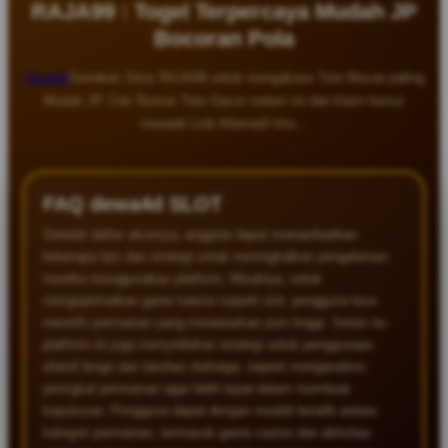
RAJA99 : Togel Terpercaya Mudah JP
Bocoran Pola
dewa4d
Gunakan Situs RAJA99 untuk mengakses Toto Macau paling
Mudah JP. Cek Rumus Toto Gacor malam ini dan klaim bonus
menarik Link Alternatif khu...
FAQ dewa4d SLOT
Setelah daftar akunnya, anggota dapat memanfaatkan
beberapa tips dan strategi untuk meningkatkan pengalaman
mereka menggunakan platform. Misalnya, untuk
mengoptimalkan game kasino seperti slot, pengguna bisa
memilih permainan yang menawarkan poin tinggi. Selain itu
platform ini juga menyediakan strategi untuk penggunaan
efektif bingo dan taruhan olahraga, seperti menganalisis
peringkat permainan agar lebih tepat dalam membuat
keputusan. Pengguna dapat dengan mudah beralih antara
kategori permainan, termasuk game casino dan aktivitas