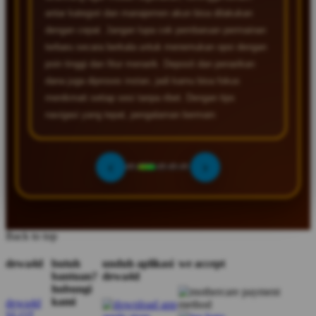
platform.
‹
›
Back to top