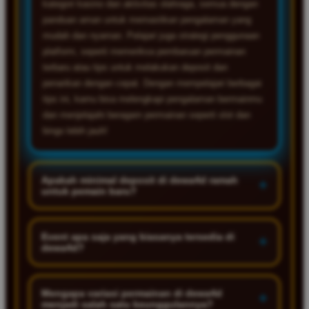
kategori kasino dan aktivitas olahraga, semua dengan
panduan aman untuk memastikan pengalaman yang
mudah dan nyaman. Pelajari juga strategi penggunaan
platform, seperti memeriksa pembaruan permainan
terbaru atau tips untuk melakukan deposit dan
penarikan dengan cepat. Dengan mempelajari berbagai
tips ini, kamu bisa melengkapi pengalaman bermainmu
dan menjelajahi beragam permainan seperti slot dan
bingo lebih jauh!
Apakah minimal deposit di dewa4d ramah
+
untuk pemain baru?
Setelah pendaftaran selesai, anggota dapat
menggunakan tips untuk menavigasi berbagai macam
Event apa saja yang biasanya tersedia di
+
dewa4d?
permainan, contohnya dengan memilih permainan yang
sesuai minat atau memiliki poin tinggi. PLATFORM ini
Setelah mengregister dan menjadi anggota, Anda dapat
menyediakan strategi untuk penggunaan efektif bingo
menggunakan tips untuk menjelajahi berbagai
Mengapa variasi permainan di dewa4d
dan taruhan olahraga, seperti menganalisis peringkat
+
menjadi salah satu keunggulannya?
permainan kasino seperti slot, bingo, dan table games.