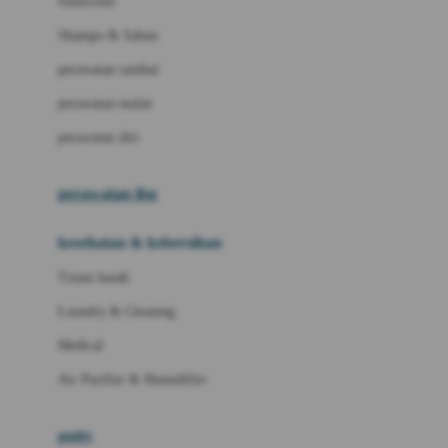
Sunscreen
London Taxi
Shampo & Sabun
Love To Dream
perawatan rambut
perawatan mulut
M
perawatan diri
Magformers
Mama's Choice
perawatan ibu
Mamas&Papas
kesehatan & kebersihan
Mamaway
Tissue basah
Maxi Cosi
Laundry & Cleaning
Megabloks
Medical
Micro
Air Purifier & Humidifier
MiDeer
Mimi & Lula
potty