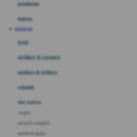
perabotan
Happy Tummy
Hauck
matras
Havaianas
SBOBET88
Hegen
botol
Hot Wheels
sterilizer & warmers
Hybrid
soothers & teethers
I
Inlacta DHA
celemek
Interlac
alat makan
Ivenet
cangkir
J
piring & mangkuk
Jack N Jill
sendok & garpu