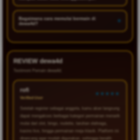
pertandingan untuk membuat keputusan yang lebih hati-
Misalnya, Anda bisa memilih permainan dengan poin
hati. Pengguna dapat dengan mudah mengakses
Setelah mendaftar sebagai anggota, kamu dapat
tinggi atau mempelajari strategi efektif untuk
sepuluh tips untuk mengelola akun, misalnya beralih
menggunakan berbagai tips untuk menavigasi dunia
Bagaimana cara memulai bermain di
meningkatkan peluang kemenangan. Platform ini juga
+
cepat antara kategori permainan kasino dan aktivitas
dewa4d?
perjudian digital ini. Untuk contohnya, pilihlah slot atau
menyediakan informasi tentang olahraga terkini,
olahraga. Selain itu, platform ini menawarkan tips
permainan meja yang menawarkan poin tinggi untuk
memungkinkan Anda untuk memaksimalkan
Setelah daftar , anggot dapat menggunakan tips untuk
tentang cara deposit dan penarikan yang lebih cepat
meningkatkan peluangmu. Selain itu, platform ini
pengalaman bermain taruhan olahraga. Anda dapat
menavigasi permainan kasino dan olahraga secara
atau memeriksa pembaruan game terbaru. Dengan
menyediakan strategi untuk penggunaan efektif bingo
mengelola akun Anda dengan mudah - beralih cepat
efektif. Misalnya, pengguna dapat mempelajari strategi
panduan ini, Anda dapat memaksimalkan pengalaman
dan kategori taruhan olahraga, seperti menganalisis
antara kategori permainan kasino dan olahraga,
untuk memilih permainan bingo atau taruhan olahraga
bermain seperti slot dan bingo dengan cara yang aman
peringkat para pemain untuk membuat keputusan yang
REVIEW dewa4d
memeriksa riwayat aktivitas, dan memantau poin yang
yang memberikan poin tertinggi. Platform ini juga
dan menyenangkan.
lebih hati-hati. Kamu dapat dengan mudah mengakses
telah Anda kumpulkan. Selain itu, platform ini juga
Testimoni Pemain dewa4d.
menyediakan panduan tentang cara mengaplikasikan
sepuluh tips untuk mengelola akun, misalnya beralih
memberi tahu Anda cara deposit dan withdrawal dengan
tips manajemen akun, seperti beralih cepat antara jenis
cepat antara permainan kasino dan aktivitas terkait
cepat dan aman. Dengan tips dan strategi yang
permainan, memproses deposit, penarikan, serta
olahraga, semua dengan panduan penggunaan yang
tersedia, Anda dapat menavigasi platform dengan
dina
melacak pembaruan terbaru pada permainan favorit
aman dan terpercaya.
mudah dan membuat pengalaman bermain semakin
mereka. Bagi pengguna baru, platform ini menawarkan
Verified User
menyenangkan.
sepuluh tips untuk memahami cara mendapatkan
pengalaman paling optimal, mencakup strategi dasar
dalam menikmati berbagai macam permainan mulai dari
slot hingga sports betting, sambil memastikan
keamanan dan kenyamanan selama menggunakan