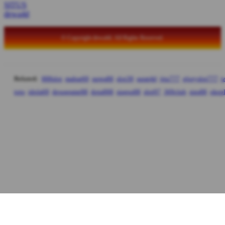
dewa4d
TOGEL
SITUS
dewa4d
© Copyright dewa4d. All Rights Reserved.
Related:
888slot
mabar69
surga88
slot39
surat4d
jitu777
gloryslot777
t
toto
idola69
dewagame88
dota888
siagus88
slot97
369club
sins88
okep