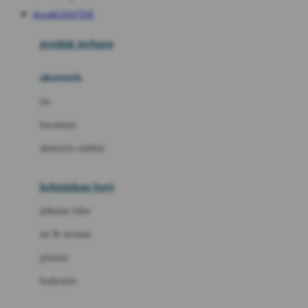
Awan
dewa4d DAFTAR
Azetabio
produk terbaru
B
aksesoris
Baabaasheepz
tas
Babiators
kacamata
Baby Dove
aksesoris rambut
Baby Jogger
Baby Rovega
kebutuhan bayi
Babybee
pakaian tidur
Banana Boat
set & terusan
Banz
piyama
Barbie
bodysuits
Beaba