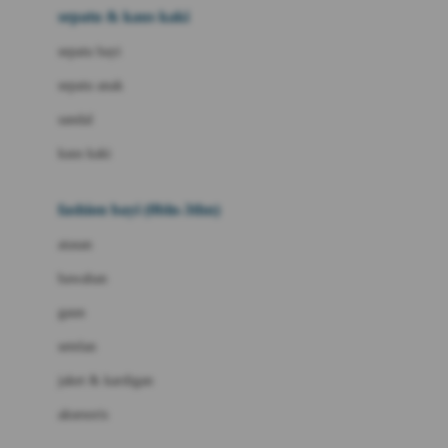
Beauty Barn
sepatu & kaus kaki
Bio Oil
sepatu bayi
Biolane
sepatu anak
Bite Fighters
sandal
Bizzi Growin
kaus kaki
Blackmores
fashion bayi (0bln-3thn)
Blooming Marvellous
atasan
Bonnels
bawahan
Bravado
gaun
Bruder
setelan
Brush Baby
jaket & kardigan
Buds Organics
aksesoris
Bugaboo