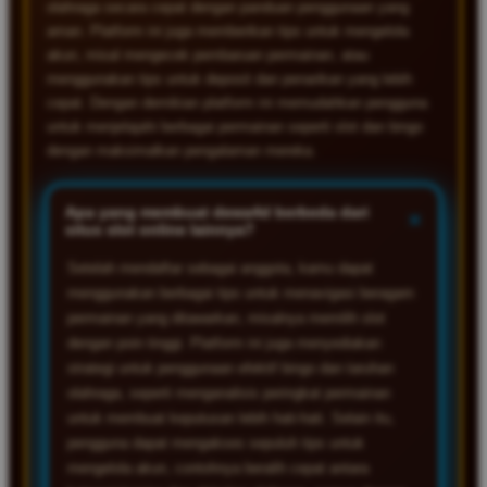
olahraga secara cepat dengan panduan penggunaan yang
aman. Platform ini juga memberikan tips untuk mengelola
akun, misal mengecek pembaruan permainan, atau
menggunakan tips untuk deposit dan penarikan yang lebih
cepat. Dengan demikian platform ini memudahkan pengguna
untuk menjelajahi berbagai permainan seperti slot dan bingo
dengan maksimalkan pengalaman mereka.
Apa yang membuat dewa4d berbeda dari
+
situs slot online lainnya?
Setelah mendaftar sebagai anggota, kamu dapat
menggunakan berbagai tips untuk menavigasi beragam
permainan yang ditawarkan, misalnya memilih slot
dengan poin tinggi. Platform ini juga menyediakan
strategi untuk penggunaan efektif bingo dan taruhan
olahraga, seperti menganalisis peringkat permainan
untuk membuat keputusan lebih hati-hati. Selain itu,
pengguna dapat mengakses sepuluh tips untuk
mengelola akun, contohnya beralih cepat antara