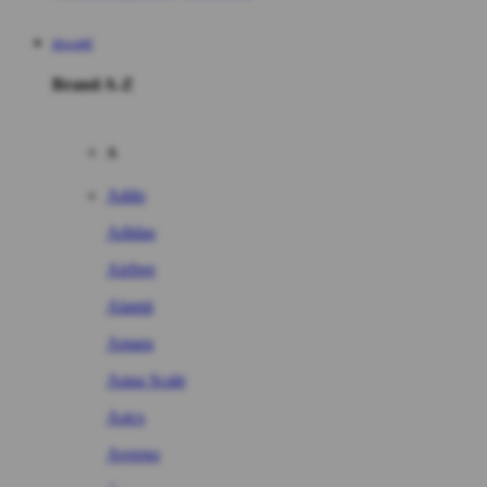
dewa4d
Brand A-Z
A
Addo
Adidas
Airfree
Alamii
Amara
Aqua Scale
Asics
Aveeno