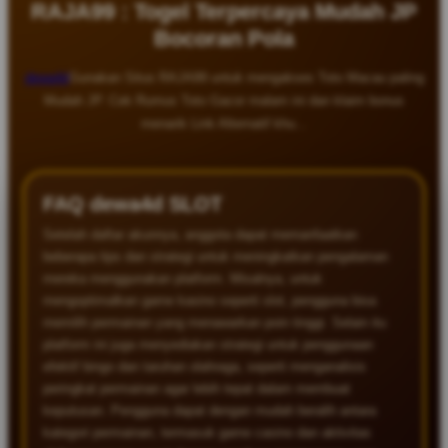
RAJA99 : Togel Terpercaya Mudah JP
Bocoran Pola
dewa4d
Gunakan Situs RAJA99 untuk mengakses Toto Macau paling
Mudah JP. Cek Rumus Toto Gacor malam ini dan klaim bonus
menarik Link Alternatif khu...
FAQ dewa4d SLOT
Setelah daftar akunnya, anggota dapat memanfaatkan
beberapa tips dan strategi untuk meningkatkan pengalaman
mereka menggunakan platform. Misalnya, untuk
mengoptimalkan game kasino seperti slot, pengguna bisa
memilih permainan yang menawarkan poin tinggi. Selain itu
platform ini juga menyediakan strategi untuk penggunaan
efektif bingo dan taruhan olahraga, seperti menganalisis
peringkat permainan agar lebih tepat dalam membuat
keputusan. Pengguna dapat dengan mudah beralih antara
kategori permainan, termasuk game casino dan aktivitas