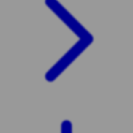
Twistshake
TY Toys
U
V
Veja
Vitaflow
Vtech
W
Waterland
Wellness