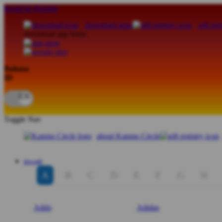
lewati ke Konten
download apps
gift reg
download app from:
Bahasa
ID
Toggle Nav
about Kanmo Circle
dewa4d
A
B
C
D
E
F
G
H
Addo
Adidas