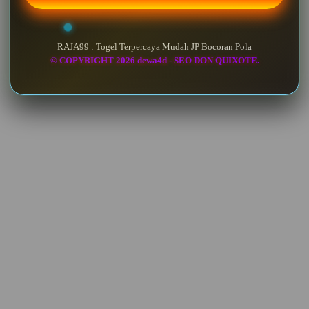
RAJA99 : Togel Terpercaya Mudah JP Bocoran Pola
© COPYRIGHT 2026 dewa4d - SEO DON QUIXOTE.