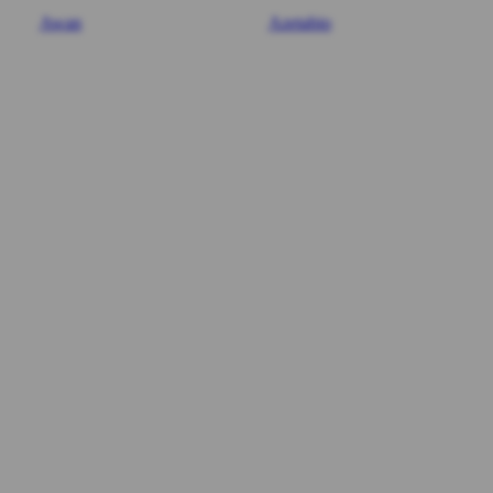
Awan
Azetabio