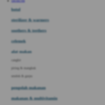
SBOBET88
botol
sterilizer & warmers
soothers & teethers
celemek
alat makan
cangkir
piring & mangkuk
sendok & garpu
pengolah makanan
makanan & multivitamin