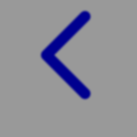
Squishmallows
Starbooks
Stick-O
Stokke
Sudocrem
Sumimo
Sunnylife
Sun-Staches
Swimava
T
Tommee Tippee
Trunki
Tutti Bambini