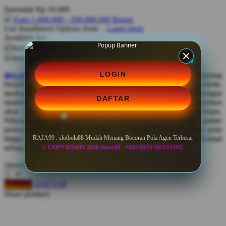
Serendah
Rp 10.000
Q
Earn
1.000.000
-
100.000.000
Bonus
Use Installment Options from
.
Laarn more
QV Baby
Available for :
home delivery
store pickup
R
LOGIN
dewa4d
Setelah register sebagai anggota, kamu bisa langsung
Real Shades
beralih antar kategori permainan mulai dari slot, bingo, roulette,
taruhan olahraga, kasino live, hingga permainan meja dengan
Red Castle
DAFTAR
mudah. Platform ini menyediakan tips navigasi dan manajemen
akun yang simpel agar pengalaman bermainmu semakin nyaman.
Ribbon Madness
Nikmati juga fitur deposit dan penarikan cepat serta update
permainan terbaru setiap minggunya. Jangan lupa kumpulkan poin
S
RAJA99 : slotbola88 Mudah Menang Bocoran Pola Agen Terbesar
tinggi dari setiap aktivitas untuk mendapatkan keuntungan maksimal
sebagai pemain baru.
© COPYRIGHT 2026 dewa4d - SEO DON QUIXOTE.
Sebamed
choose qty
Silver Cross
DAFTAR
LOGIN
Simply Idea
Share product:
Skip Hop
Spectra