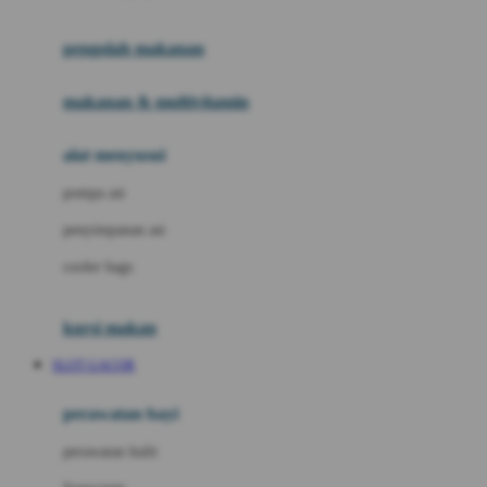
Joie
pengolah makanan
Joolz
Jujube
makanan & multivitamin
K
alat menyusui
Kiddycuts
pompa asi
Kumon
penyimpanan asi
L
cooler bags
Leapfrog
kursi makan
Leclerc
SLOT GACOR
Lee Vierra
Lillebaby
perawatan bayi
Little Bird Told Me
perawatan kulit
Little Miss Janis