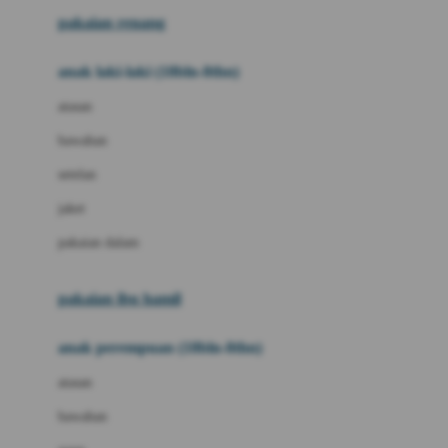
Buggygear
pakaian renang
Bumkins
anak laki-laki (18bln-8thn)
C
atasan
Cetaphil
bawahan
Chicco
setelan
Childlife
jaket
Clevamama
pakaian dalam
Cocolatte
Cottonseeds
pakaian ibu hamil
Cozy N Safe
anak perempuan (18bln-8thn)
Crane
atasan
Cybex
bawahan
D