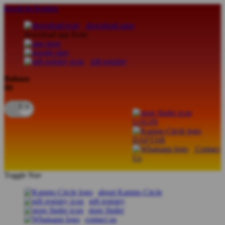
lewati ke Konten
download apps
download app from:
gift registry
Bahasa
ID
LOGIN
DAFTAR
Contact
Us
Toggle Nav
about Kanmo Circle
gift registry
store finder
contact us