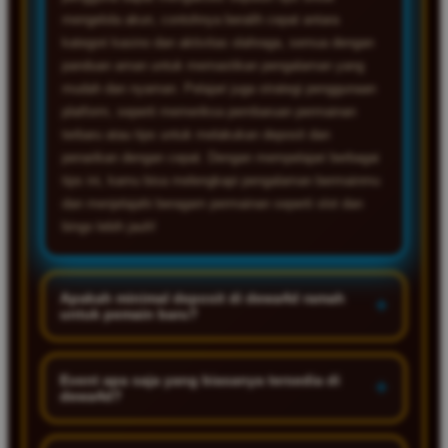
mengelola akun, contohnya beralih cepat antara
kategori kasino dan aktivitas olahraga, semua dengan
panduan aman untuk memastikan pengalaman yang
mudah dan nyaman. Pelajari juga strategi penggunaan
platform, seperti memeriksa pembaruan permainan
terbaru atau tips untuk melakukan deposit dan
penarikan dengan cepat. Dengan mempelajari berbagai
tips ini, kamu bisa melengkapi pengalaman bermainmu
dan menjelajahi beragam permainan seperti slot dan
bingo lebih jauh!
Apakah minimal deposit di dewa4d ramah
+
untuk pemain baru?
Setelah pendaftaran selesai, anggota dapat
menggunakan tips untuk menavigasi berbagai macam
Event apa saja yang biasanya tersedia di
+
dewa4d?
permainan, contohnya dengan memilih permainan yang
sesuai minat atau memiliki poin tinggi. PLATFORM ini
Setelah mengregister dan menjadi anggota, Anda dapat
menyediakan strategi untuk penggunaan efektif bingo