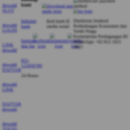
Back to top
dewa4d
butuh
unduh aplikasi
we accept
bantuan?
dewa4d
hubungi
kami
dewa4d
SLOT
Direktorat Jenderal
hubungi
ikuti kami di
dewa4d
Perlindungan Konsumen dan
kami
media sosial
LOGIN
Tertib Niaga
Kementerian Perdagangan RI
bantuan
WhatsApp: +62 812 1021
LINK
dan faq
3625
dewa4d
021-
dewa4d
123456789
DAFTAR
24 Hours
dewa4d
LINK