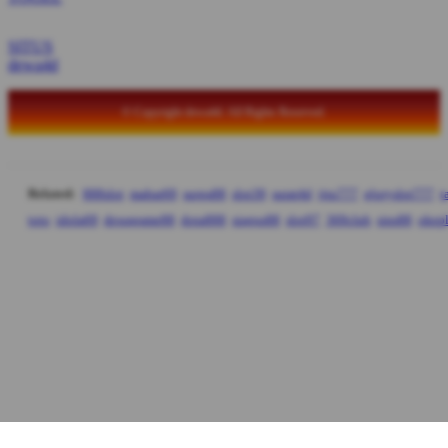
DAFTAR
dewa4d
dewa4d
TOGEL
SITUS
dewa4d
© Copyright dewa4d. All Rights Reserved.
Related:
888slot
mabar69
surga88
slot39
surat4d
jitu777
gloryslot777
t
toto
idola69
dewagame88
dota888
siagus88
slot97
369club
sins88
okep