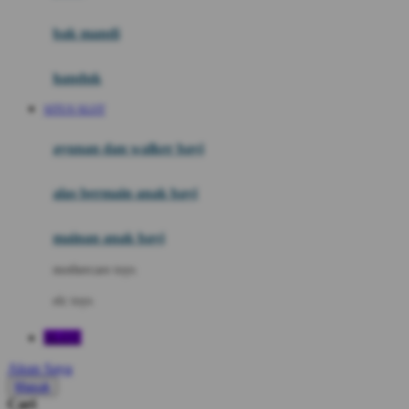
Mini Monkey
Moby
bak mandi
Momami
handuk
Mothercare
SITUS SLOT
Mustela
ayunan dan walker bayi
My Buddy Tag
My K
alas bermain anak bayi
N
mainan anak bayi
Naif
mothercare toys
Nike
elc toys
Nordic Natural
SLOT
Nuby
Akun Saya
Nuna
Masuk
Cari