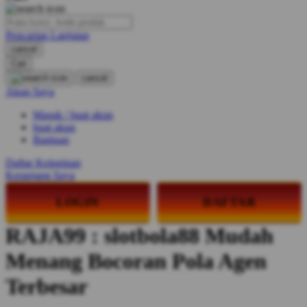
O
Pencarian Lanjutan
Oh Ma Grain
cancel
Okiedog
Cari
cancel
P
Akun Saya
Masuk / buat akun
Peachy
buat akun
Phil & Ted's
Bantuan
Philips Avent
Daftar Keinginan
Keranjang Saya
Pigeon
LOGIN
DAFTAR
Playgro
RAJA99 : slotbola88 Mudah
Poled Global
Menang Bocoran Pola Agen
Ponycycle
Puma
Terbesar
Pureats