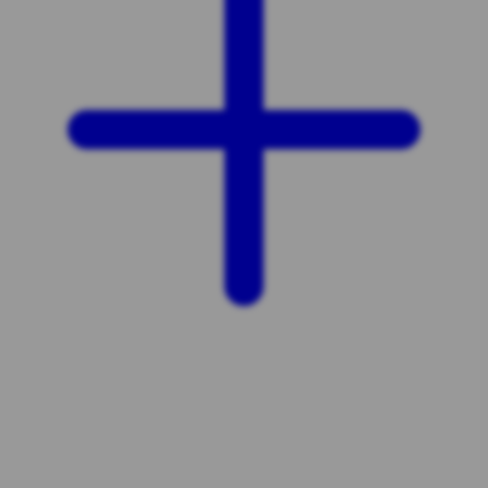
X
Xootz
Y
Yamatoya
Z
Zaxy
Zoggs
0-9
4Moms
59S