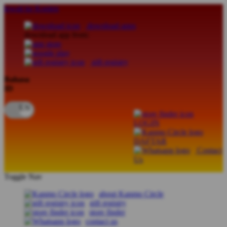
lewati ke Konten
download apps
download app from:
gift registry
Bahasa
ID
LOGIN
DAFTAR
Contact
Us
Toggle Nav
about Kanmo Circle
gift registry
store finder
contact us