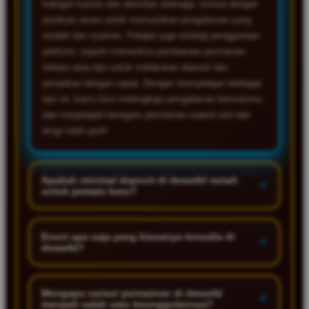
kategori kasino dan aktivitas olahraga, semua dengan
panduan aman untuk memastikan pengalaman yang
mudah dan nyaman. Pelajari juga strategi penggunaan
platform, seperti memeriksa pembaruan permainan
terbaru atau tips untuk melakukan deposit dan
penarikan dengan cepat. Dengan mempelajari berbagai
tips ini, kamu bisa melengkapi pengalaman bermainmu
dan menjelajahi beragam permainan seperti slot dan
bingo lebih jauh!
Apakah minimal deposit di dewa4d ramah
+
untuk pemain baru?
Setelah pendaftaran selesai, anggota dapat
menggunakan tips untuk menavigasi berbagai macam
Event apa saja yang biasanya tersedia di
+
dewa4d?
permainan, contohnya dengan memilih permainan yang
sesuai minat atau memiliki poin tinggi. PLATFORM ini
Setelah mengregister dan menjadi anggota, Anda dapat
menyediakan strategi untuk penggunaan efektif bingo
menggunakan tips untuk menjelajahi berbagai
Mengapa variasi permainan di dewa4d
dan taruhan olahraga, seperti menganalisis peringkat
+
menjadi salah satu keunggulannya?
permainan kasino seperti slot, bingo, dan table games.