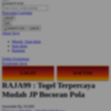
O
Pencarian Lanjutan
Oh Ma Grain
cancel
Okiedog
Cari
cancel
P
Akun Saya
Masuk / buat akun
Peachy
buat akun
Phil & Ted's
Bantuan
Philips Avent
Daftar Keinginan
Keranjang Saya
Pigeon
LOGIN
DAFTAR
Playgro
RAJA99 : Togel Terpercaya
Poled Global
Mudah JP Bocoran Pola
Ponycycle
Puma
Serendah
Rp 10.000
Pureats