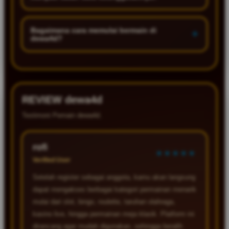
pertandingan untuk membuat keputusan yang lebih hati-
Misalnya, Anda bisa memilih permainan dengan poin
hati. Pengguna dapat dengan mudah mengakses
Setelah mendaftar sebagai anggota, kamu dapat
tinggi atau mempelajari strategi efektif untuk
sepuluh tips untuk mengelola akun, misalnya beralih
menggunakan berbagai tips untuk menavigasi dunia
Bagaimana cara memulai bermain di
meningkatkan peluang kemenangan. Platform ini juga
+
cepat antara kategori permainan kasino dan aktivitas
dewa4d?
perjudian digital ini. Untuk contohnya, pilihlah slot atau
menyediakan informasi tentang olahraga terkini,
olahraga. Selain itu, platform ini menawarkan tips
permainan meja yang menawarkan poin tinggi untuk
memungkinkan Anda untuk memaksimalkan
Setelah daftar , anggot dapat menggunakan tips untuk
tentang cara deposit dan penarikan yang lebih cepat
meningkatkan peluangmu. Selain itu, platform ini
pengalaman bermain taruhan olahraga. Anda dapat
menavigasi permainan kasino dan olahraga secara
atau memeriksa pembaruan game terbaru. Dengan
menyediakan strategi untuk penggunaan efektif bingo
mengelola akun Anda dengan mudah - beralih cepat
efektif. Misalnya, pengguna dapat mempelajari strategi
panduan ini, Anda dapat memaksimalkan pengalaman
dan kategori taruhan olahraga, seperti menganalisis
antara kategori permainan kasino dan olahraga,
untuk memilih permainan bingo atau taruhan olahraga
bermain seperti slot dan bingo dengan cara yang aman
peringkat para pemain untuk membuat keputusan yang
REVIEW dewa4d
memeriksa riwayat aktivitas, dan memantau poin yang
yang memberikan poin tertinggi. Platform ini juga
dan menyenangkan.
lebih hati-hati. Kamu dapat dengan mudah mengakses
telah Anda kumpulkan. Selain itu, platform ini juga
Testimoni Pemain dewa4d.
menyediakan panduan tentang cara mengaplikasikan
sepuluh tips untuk mengelola akun, misalnya beralih
memberi tahu Anda cara deposit dan withdrawal dengan
tips manajemen akun, seperti beralih cepat antara jenis
cepat antara permainan kasino dan aktivitas terkait
cepat dan aman. Dengan tips dan strategi yang
permainan, memproses deposit, penarikan, serta
olahraga, semua dengan panduan penggunaan yang
dina
tersedia, Anda dapat menavigasi platform dengan
melacak pembaruan terbaru pada permainan favorit
★★★★★
aman dan terpercaya.
Verified User
mudah dan membuat pengalaman bermain semakin
mereka. Bagi pengguna baru, platform ini menawarkan
menyenangkan.
sepuluh tips untuk memahami cara mendapatkan
Setelah mendaftar, kamu bisa menggunakan berbagai
pengalaman paling optimal, mencakup strategi dasar
tips untuk menavigasi berbagai macam permainan
dalam menikmati berbagai macam permainan mulai dari
yang tersedia, misalnya memilih jenis game yang
slot hingga sports betting, sambil memastikan
sesuai dengan preferensimu atau mempelajari strategi
keamanan dan kenyamanan selama menggunakan
populer di dunia kasino. Platform ini juga menyediakan