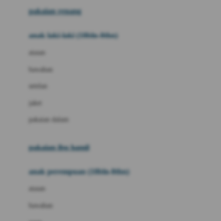
Buggygear
pakaian renang
Bumkins
anak laki-laki (18bln-8thn)
C
atasan
Cetaphil
bawahan
Chicco
setelan
Childlife
jaket
Clevamama
pakaian dalam
Cocolatte
Cottonseeds
pakaian ibu hamil
Cozy N Safe
anak perempuan (18bln-8thn)
Crane
atasan
Cybex
bawahan
D