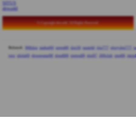
dewa4d
TOGEL
SITUS
dewa4d
© Copyright dewa4d. All Rights Reserved.
Related:
888slot
mabar69
surga88
slot39
surat4d
jitu777
gloryslot777
t
toto
idola69
dewagame88
dota888
siagus88
slot97
369club
sins88
okep