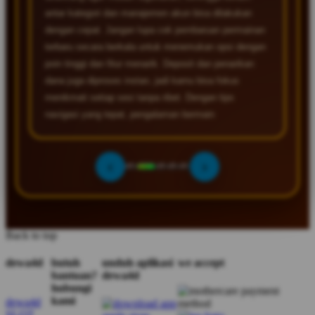
platform.
tips untuk penggunaan efektif dalam berbagai kategori,
seperti bingo dan olahraga. Misalnya, pengguna bisa
menganalisis peringkat pertandingan olahraga untuk
membuat keputusan yang lebih tepat saat bertaruh
atau mempelajari strategi khusus untuk memenangkan
permainan bingo. Selain itu, kamu dapat menemukan
tips praktis mengenai cara mengelola akun dengan
mudah, seperti beralih cepat antara bermain game
kasino dan mengikuti pertandingan olahraga, serta
panduan tentang cara melakukan deposit dan
penarikan secara aman.
‹
›
Back to top