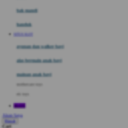
Mini Monkey
Moby
bak mandi
Momami
handuk
Mothercare
SITUS SLOT
Mustela
ayunan dan walker bayi
My Buddy Tag
My K
alas bermain anak bayi
N
mainan anak bayi
Naif
mothercare toys
Nike
elc toys
Nordic Natural
SLOT
Nuby
Akun Saya
Nuna
Masuk
Cari