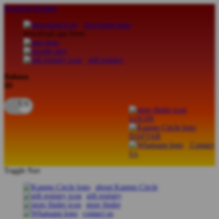
lewati ke Konten
download apps
download app from:
gift registry
Bahasa
ID
LOGIN
DAFTAR
Contact
Us
Toggle Nav
about Kanmo Circle
gift registry
store finder
contact us