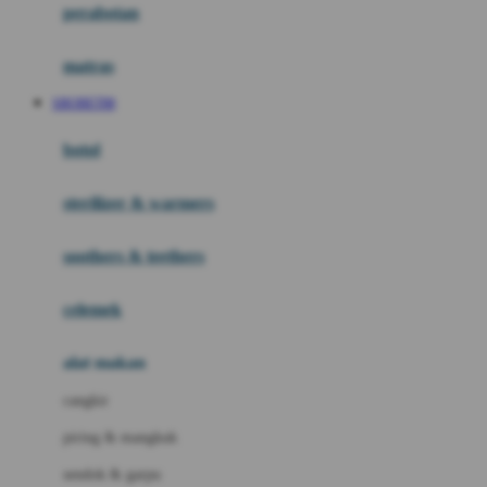
perabotan
Happy Tummy
Hauck
matras
Havaianas
SBOBET88
Hegen
botol
Hot Wheels
sterilizer & warmers
Hybrid
soothers & teethers
I
Inlacta DHA
celemek
Interlac
alat makan
Ivenet
cangkir
J
piring & mangkuk
Jack N Jill
sendok & garpu