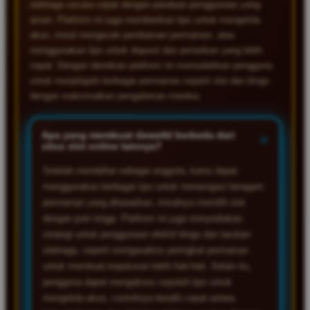
olahraga secara cepat dengan panduan penggunaan yang
aman. Platform ini juga memberikan tips untuk mengelola
akun, misal mengecek pembaruan permainan, atau
menggunakan tips untuk deposit dan penarikan yang lebih
cepat. Dengan demikian platform ini memudahkan pengguna
untuk menjelajahi berbagai permainan seperti slot dan bingo
dengan maksimalkan pengalaman mereka.
Apa yang membuat dewa4d berbeda dari
+
situs slot online lainnya?
Setelah mendaftar sebagai anggota, kamu dapat
menggunakan berbagai tips untuk menavigasi beragam
permainan yang ditawarkan, misalnya memilih slot
dengan poin tinggi. Platform ini juga menyediakan
strategi untuk penggunaan efektif bingo dan taruhan
olahraga, seperti menganalisis peringkat permainan
untuk membuat keputusan lebih hati-hati. Selain itu,
pengguna dapat mengakses sepuluh tips untuk
mengelola akun, contohnya beralih cepat antara