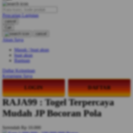
O
Pencarian Lanjutan
Oh Ma Grain
cancel
Okiedog
Cari
cancel
P
Akun Saya
Masuk / buat akun
Peachy
buat akun
Phil & Ted's
Bantuan
Philips Avent
Daftar Keinginan
Keranjang Saya
Pigeon
LOGIN
DAFTAR
Playgro
RAJA99 : Togel Terpercaya
Poled Global
Mudah JP Bocoran Pola
Ponycycle
Puma
Serendah
Rp 10.000
Pureats