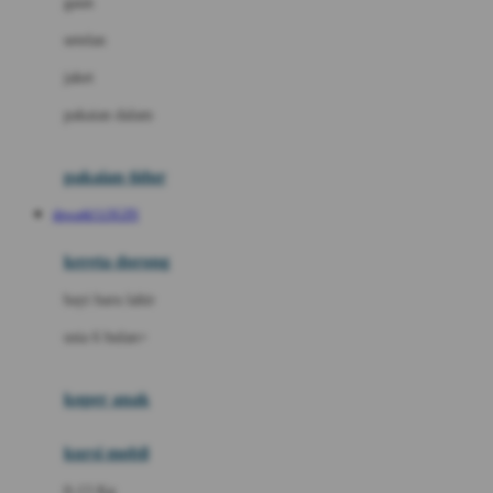
gaun
Dae Organics
setelan
Docare
jaket
Doona
pakaian dalam
Down To Earth
Drew
pakaian tidur
Dr. Brown's
dewa4d LOGIN
E
kereta dorong
ELC
bayi baru lahir
Ergobaby
usia 6 bulan+
Expert Care
koper anak
Ezyroller
kursi mobil
F
0-13 Kg