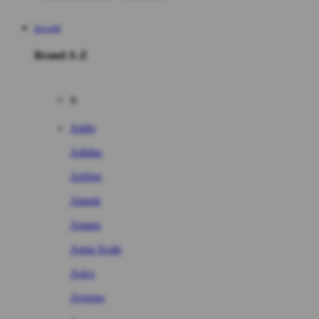
dewa4d
Brand A-Z
A
Addo
Adidas
Airfree
Alamii
Amara
Aqua Scale
Asics
Aveeno