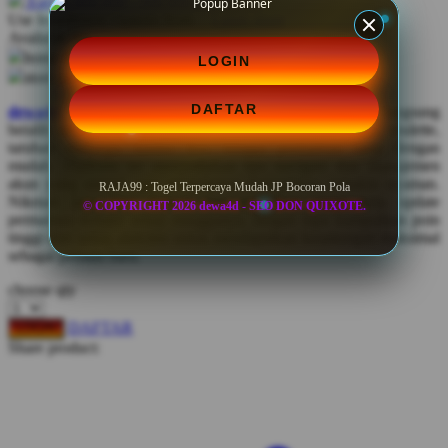
Earn
1.000.000
-
100.000.000
Bonus
Use Installment Options from
.
Laarn more
Q
Available for :
home delivery
LOGIN
QV Baby
store pickup
DAFTAR
dewa4d
Setelah register sebagai anggota, kamu bisa langsung
R
beralih antar kategori permainan mulai dari slot, bingo, roulette,
taruhan olahraga, kasino live, hingga permainan meja dengan
Real Shades
mudah. Platform ini menyediakan tips navigasi dan manajemen
akun yang simpel agar pengalaman bermainmu semakin nyaman.
Red Castle
RAJA99 : Togel Terpercaya Mudah JP Bocoran Pola
Nikmati juga fitur deposit dan penarikan cepat serta update
© COPYRIGHT 2026 dewa4d - SEO DON QUIXOTE.
permainan terbaru setiap minggunya. Jangan lupa kumpulkan poin
Ribbon Madness
tinggi dari setiap aktivitas untuk mendapatkan keuntungan maksimal
sebagai pemain baru.
S
choose qty
Sebamed
DAFTAR
LOGIN
Silver Cross
Share product:
Simply Idea
Skip Hop
Spectra