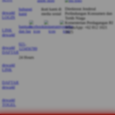
dewa4d
butuh
unduh aplikasi
we accept
bantuan?
dewa4d
hubungi
kami
dewa4d
SLOT
Direktorat Jenderal
hubungi
ikuti kami di
dewa4d
Perlindungan Konsumen dan
kami
media sosial
LOGIN
Tertib Niaga
Kementerian Perdagangan RI
bantuan
WhatsApp: +62 812 1021
LINK
dan faq
3625
dewa4d
021-
dewa4d
123456789
DAFTAR
24 Hours
dewa4d
LINK
DAFTAR
dewa4d