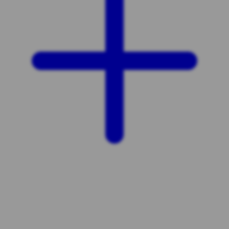
X
Xootz
Y
Yamatoya
Z
Zaxy
Zoggs
0-9
4Moms
59S