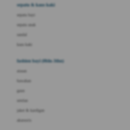
Beauty Barn
sepatu & kaus kaki
Bio Oil
sepatu bayi
Biolane
sepatu anak
Bite Fighters
sandal
Bizzi Growin
kaus kaki
Blackmores
fashion bayi (0bln-3thn)
Blooming Marvellous
atasan
Bonnels
bawahan
Bravado
gaun
Bruder
setelan
Brush Baby
jaket & kardigan
Buds Organics
aksesoris
Bugaboo