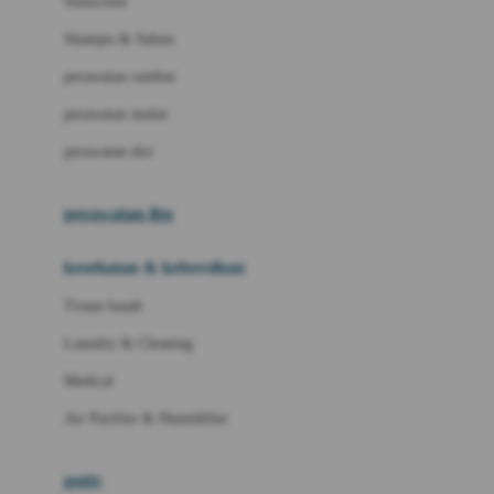
Sunscreen
London Taxi
Shampo & Sabun
Love To Dream
perawatan rambut
perawatan mulut
M
perawatan diri
Magformers
Mama's Choice
perawatan ibu
Mamas&Papas
kesehatan & kebersihan
Mamaway
Tissue basah
Maxi Cosi
Laundry & Cleaning
Megabloks
Medical
Micro
Air Purifier & Humidifier
MiDeer
Mimi & Lula
potty