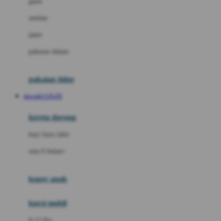
gaun
Dae Organics
setelan
Docare
jaket
Doona
pakaian dalam
Down To Earth
Drew
pakaian tidur
Dr. Brown's
dewa4d LOGIN
E
kereta dorong
ELC
bayi baru lahir
Ergobaby
usia 6 bulan+
Expert Care
koper anak
Ezyroller
kursi mobil
F
0-13 Kg