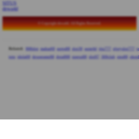
dewa4d
TOGEL
SITUS
dewa4d
© Copyright dewa4d. All Rights Reserved.
Related:
888slot
mabar69
surga88
slot39
surat4d
jitu777
gloryslot777
t
toto
idola69
dewagame88
dota888
siagus88
slot97
369club
sins88
okep