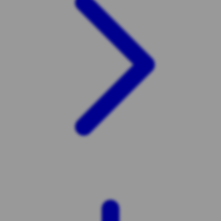
Twistshake
TY Toys
U
V
Veja
Vitaflow
Vtech
W
Waterland
Wellness