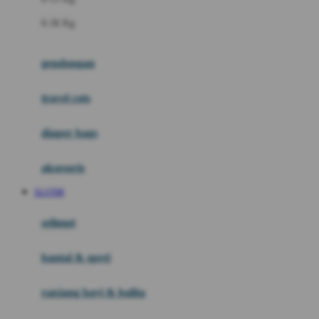
Felt So Sweet
0-36 Kg
Fisher Price
Flipper
gendongan
Friends Of Sally
travel cots
G
diaper bags
Gb
Geko
aksesoris
Graco
SLOT88
Gund
selimut
H
bantal & sprei
Habbie
Haenim
ranjang bayi & balita
Happy Horse