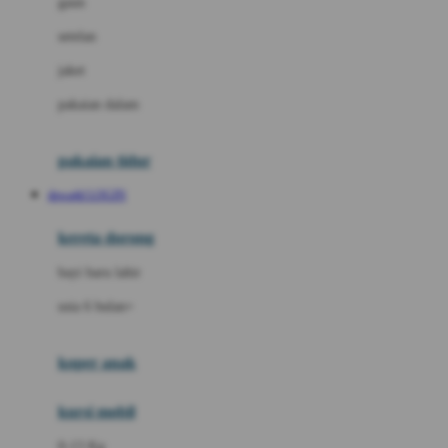
gaun
Dae Organics
setelan
Docare
jaket
Doona
pakaian dalam
Down To Earth
Drew
pakaian tidur
Dr. Brown's
dewa4d LOGIN
E
kereta dorong
ELC
bayi baru lahir
Ergobaby
usia 6 bulan+
Expert Care
koper anak
Ezyroller
kursi mobil
F
0-13 Kg