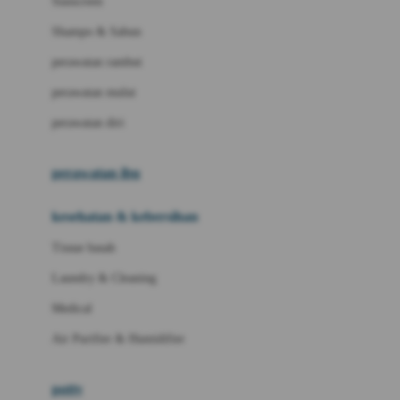
Sunscreen
London Taxi
Shampo & Sabun
Love To Dream
perawatan rambut
perawatan mulut
M
perawatan diri
Magformers
Mama's Choice
perawatan ibu
Mamas&Papas
kesehatan & kebersihan
Mamaway
Tissue basah
Maxi Cosi
Laundry & Cleaning
Megabloks
Medical
Micro
Air Purifier & Humidifier
MiDeer
Mimi & Lula
potty