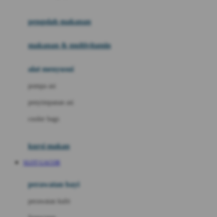
Joie
pengolah makanan
Joolz
Jujube
makanan & multivitamin
K
alat menyusui
Kiddycuts
pompa asi
Kumon
penyimpanan asi
L
cooler bags
Leapfrog
kursi makan
Leclerc
SLOT GACOR
Lee Vierra
Lillebaby
perawatan bayi
Little Bird Told Me
perawatan kulit
Little Miss Janis