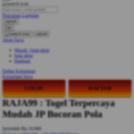
O
Pencarian Lanjutan
Oh Ma Grain
cancel
Okiedog
Cari
cancel
P
Akun Saya
Masuk / buat akun
Peachy
buat akun
Phil & Ted's
Bantuan
Philips Avent
Daftar Keinginan
Keranjang Saya
Pigeon
LOGIN
DAFTAR
Playgro
RAJA99 : Togel Terpercaya
Poled Global
Mudah JP Bocoran Pola
Ponycycle
Puma
Serendah
Rp 10.000
Pureats