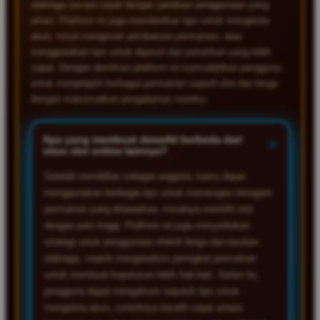
olahraga secara cepat dengan panduan penggunaan yang
aman. Platform ini juga memberikan tips untuk mengelola
akun, misal mengecek pembaruan permainan, atau
menggunakan tips untuk deposit dan penarikan yang lebih
cepat. Dengan demikian platform ini memudahkan pengguna
untuk menjelajahi berbagai permainan seperti slot dan bingo
dengan maksimalkan pengalaman mereka.
Apa yang membuat dewa4d berbeda dari
+
situs slot online lainnya?
Setelah mendaftar sebagai anggota, kamu dapat
menggunakan berbagai tips untuk menavigasi beragam
permainan yang ditawarkan, misalnya memilih slot
dengan poin tinggi. Platform ini juga menyediakan
strategi untuk penggunaan efektif bingo dan taruhan
olahraga, seperti menganalisis peringkat permainan
untuk membuat keputusan lebih hati-hati. Selain itu,
pengguna dapat mengakses sepuluh tips untuk
mengelola akun, contohnya beralih cepat antara