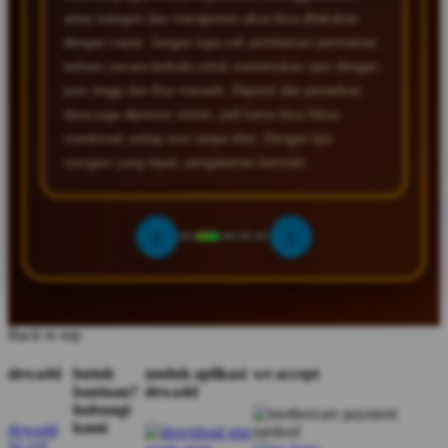
platform.
tips untuk penggunaan efektif dalam berbagai kategori,
seperti bingo dan olahraga. Misalnya, pengguna bisa
menganalisis peringkat pertandingan olahraga untuk
membuat keputusan yang lebih tepat saat bertaruh
atau mempelajari strategi khusus untuk memenangkan
permainan bingo. Selain itu, kamu dapat menemukan
tips praktis mengenai cara mengelola akun dengan
mudah, seperti beralih cepat antara bermain game
kasino dan mengikuti pertandingan olahraga, serta
panduan tentang cara melakukan deposit dan
penarikan secara aman.
‹
›
Back to top