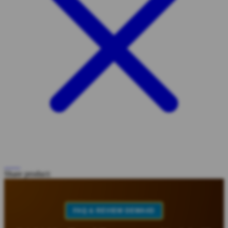
Share product:
FAQ & REVIEW DEWA4D