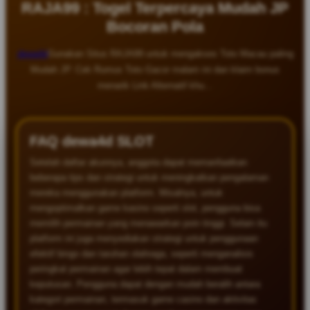
RAJA99 : Togel Terpercaya Mudah JP
Bocoran Pola
dewa4d
Gunakan Situs RAJA99 untuk mengakses Toto Macau paling
Mudah JP. Cek Rumus Toto Gacor malam ini dan klaim bonus
menarik Link Alternatif khu...
FAQ dewa4d SLOT
Setelah daftar akunnya, anggota dapat memanfaatkan
beberapa tips dan strategi untuk meningkatkan pengalaman
mereka menggunakan platform. Misalnya, untuk
mengoptimalkan game kasino seperti slot, pengguna bisa
memilih permainan yang menawarkan poin tinggi. Selain itu
platform ini juga menyediakan strategi untuk penggunaan
efektif bingo dan taruhan olahraga, seperti menganalisis
peringkat permainan agar lebih tepat dalam membuat
keputusan. Pengguna dapat dengan mudah beralih antara
kategori permainan, termasuk game casino dan aktivitas