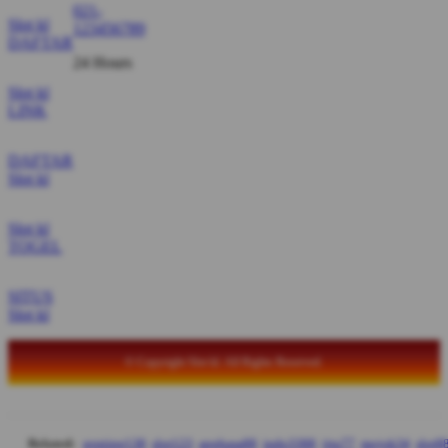
021-
Slot kl
123456789
DAFTAR
24 Hours
Slot kl
LINK
DAFTAR
Slot kl
Slot kl
TOGEL
SITUS
Slot kl
© Copyright Slot kl. All Rights Reserved.
Related:
genting138
slot123
angkasa88
indo3388
jitu77
mojok34
slot8