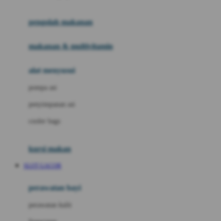
Joie
pengolah makanan
Joolz
Jujube
makanan & multivitamin
K
alat menyusui
Kiddycuts
pompa asi
Kumon
penyimpanan asi
L
cooler bags
Leapfrog
kursi makan
Leclerc
SLOT GACOR
Lee Vierra
Lillebaby
perawatan bayi
Little Bird Told Me
perawatan kulit
Little Miss Janis