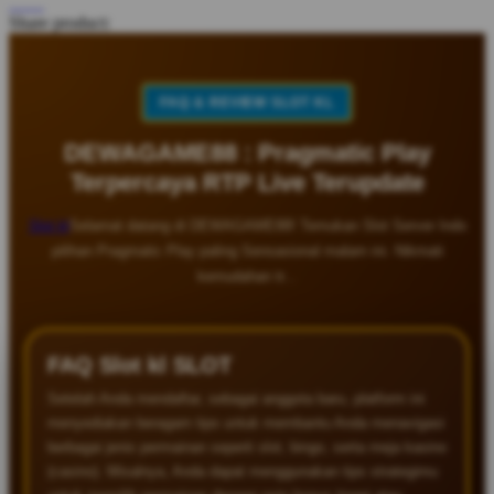
Share product:
FAQ & REVIEW SLOT KL
DEWAGAME88 : Pragmatic Play
Terpercaya RTP Live Terupdate
Slot kl
Selamat datang di DEWAGAME88! Temukan Slot Server Indo
pilihan Pragmatic Play paling Sensasional malam ini. Nikmati
kemudahan tr...
FAQ Slot kl SLOT
Setelah Anda mendaftar, sebagai anggota baru, platform ini
menyediakan beragam tips untuk membantu Anda menavigasi
berbagai jenis permainan seperti slot, bingo, serta meja kasino
(casino). Misalnya, Anda dapat menggunakan tips strategimu