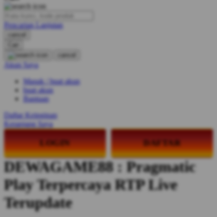
O
Pencarian Lanjutan
Oh Ma Grain
cancel
Okiedog
Cari
cancel
P
Akun Saya
Masuk / buat akun
Peachy
buat akun
Phil & Ted's
Bantuan
Philips Avent
Daftar Keinginan
Keranjang Saya
Pigeon
LOGIN
DAFTAR
Playgro
DEWAGAME88 : Pragmatic
Poled Global
Play Terpercaya RTP Live
Ponycycle
Puma
Terupdate
Pureats