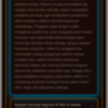
peluang menang. Platform ini juga menyediakan tips
strategi untuk taruhan olahraga, seperti menganalisis
peringkat permainan agar mendapatkan pemahaman
lebih mendalam sebelum membuat keputusan
pertandingan. Pengguna dapat dengan mudah
mengakses sepuluh tips untuk mengelola akun mereka,
termasuk cara cepat beralih antara kategori game
kasino dan aktivitas terkait olahraga, dengan panduan
keamanan yang jelas. Selain itu, pengguna bisa
mempelajari strategi penggunaan platform dengan
mengikuti tips, seperti memeriksa pembaruan
permainan terbaru atau mencari informasi mengenai
deposit dan withdrawal yang lebih cepat. Dengan fokus
pada pengalaman pengguna yang ramah, platform ini
mendorong eksplorasi berbagai macam game seperti
slots, bingo, dan juga games olahraga.
Apakah minimal deposit di Slot kl ramah
+