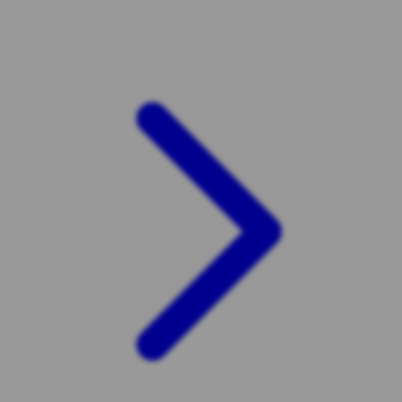
Twistshake
TY Toys
U
V
Veja
Vitaflow
Vtech
W
Waterland
Wellness