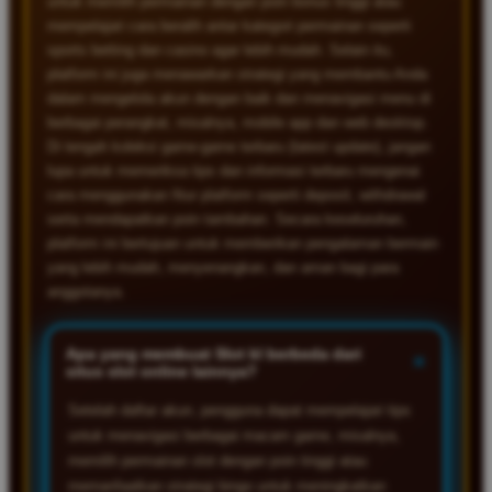
untuk memilih permainan dengan poin bonus tinggi atau
mempelajari cara beralih antar kategori permainan seperti
sports betting dan casino agar lebih mudah. Selain itu,
platform ini juga menawarkan strategi yang membantu Anda
dalam mengelola akun dengan baik dan menavigasi menu di
berbagai perangkat, misalnya, mobile app dan web desktop.
Di tengah koleksi game-game terbaru (latest update), jangan
lupa untuk memeriksa tips dan informasi terbaru mengenai
cara menggunakan fitur platform seperti deposit, withdrawal
serta mendapatkan poin tambahan. Secara keseluruhan,
platform ini bertujuan untuk memberikan pengalaman bermain
yang lebih mudah, menyenangkan, dan aman bagi para
anggotanya.
Apa yang membuat Slot kl berbeda dari
+
situs slot online lainnya?
Setelah daftar akun, pengguna dapat mempelajari tips
untuk menavigasi berbagai macam game, misalnya,
memilih permainan slot dengan poin tinggi atau
memanfaatkan strategi bingo untuk meningkatkan