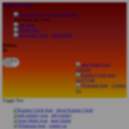
lewati ke Konten
download apps
download app from:
gift registry
Bahasa
ID
LOGIN
DAFTAR
Contact
Us
Toggle Nav
about Kanmo Circle
gift registry
store finder
contact us