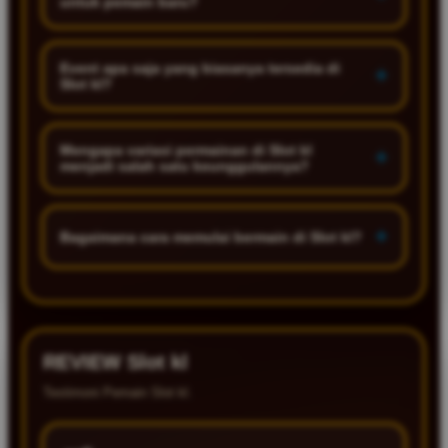
untuk pemain baru?
Setelah melakukan pendaftaran atau registration,
anggota dapat memanfaatkan tips untuk menavigasi
Event apa saja yang biasanya tersedia di
+
Slot kl?
berbagai permainan, seperti beralih antara kategori slot,
bingo, dan permainan meja. Contohnya, pengguna
Setelah register sebagai anggota baru, kamu bisa
dapat memilih permainan yang memiliki poin tinggi
menggunakan tips berbagai macam cara untuk
Mengapa variasi permainan di Slot kl
untuk meningkatkan peluang menang. Platform ini juga
+
menjadi salah satu keunggulannya?
menjelajahi berbagai permainan seperti slot, bingo, atau
menyediakan strategi untuk penggunaan efektif dalam
permainan meja. Misalnya, kamu bisa memilih
olahraga dan game bingo, misalnya dengan
Setelah mendaftar sebagai anggota, Anda dapat
permainan dengan poin tinggi untuk memaksimalkan
menganalisis peringkat permainan untuk membuat
menggunakan tips untuk menavigasi berbagai
+
peluangmu. Platform ini juga memberikan strategi
Bagaimana cara memulai bermain di Slot kl?
keputusan lebih baik. Selain itu, pengguna dapat
permainan seperti digital slots dan table games serta
khusus untuk penggunaan bingo dan taruhan olahraga,
mengakses tips tentang cara mengelola akun dengan
meningkatkan pengalaman Anda, misalnya dengan
Setelah daftar akun, pengguna dapat mencoba tips
seperti menganalisis peringkat permainan. Pengguna
mudah, seperti beralih cepat antara aktivitas kasino dan
memilih game yang menawarkan poin bonus. Platform
untuk menavigasi berbagai permainan kasino dan
dapat beralih cepat antara kategori permainan kasino
olahraga. Tips-tips ini membantu memastikan
ini juga menyediakan strategi untuk penggunaan efektif
olahraga. Misalnya, pengguna dapat memilih permainan
dan aktivitas terkait olahraga, dan bahkan mengakses
pengalaman yang aman dan menyenangkan.
bingo dan taruhan olahraga, seperti menganalisis
slot dengan poin tinggi atau menerapkan strategi dalam
sepuluh tips untuk mengelola akun, seperti cara deposit
REVIEW Slot kl
peringkat permainan untuk membuat keputusan yang
taruhan olahraga melalui analisa peringkat permainan.
dan penarikan yang lebih aman dan cepat. platform ini
lebih hati-hati atau memanfaatkan fitur update terbaru
Testimoni Pemain Slot kl.
Platform ini menyediakan panduan untuk mengelola
memastikan kamu memiliki pengalaman bermain yang
untuk trial beberapa game. Selain itu pengguna dapat
akun seperti beralih cepat antara kategori games yang
menyenangkan dengan pembaruan permainan terbaru
mengakses sepuluh tips untuk mengelola akun dengan
berbeda, memungkinkan Anda untuk secara efektif
dan berbagai tips serta strategi penggunaan yang