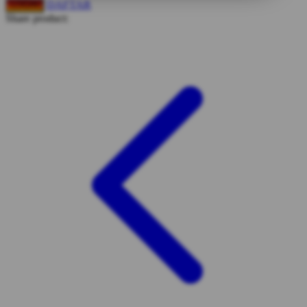
DAFTAR
LOGIN
Squishmallows
Share product:
Starbooks
Stick-O
Stokke
Sudocrem
Sumimo
Sunnylife
Sun-Staches
Swimava
T
Tommee Tippee
Trunki
Tutti Bambini