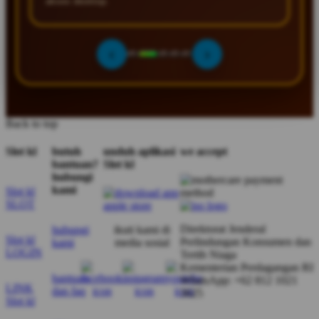
‹
›
Back to top
Slot kl
butuh
unduh aplikasi
we accept
bantuan?
Slot kl
hubungi
kami
Slot kl
SLOT
Direktorat Jenderal
hubungi
ikuti kami di
Slot kl
Perlindungan Konsumen dan
kami
media sosial
LOGIN
Tertib Niaga
Kementerian Perdagangan RI
bantuan
WhatsApp: +62 812 1021
LINK
dan faq
3625
Slot kl