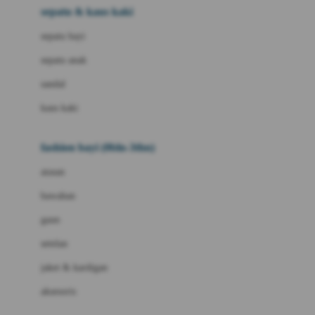
Beauty Barn
sepatu & kaus kaki
Bio Oil
sepatu bayi
Biolane
sepatu anak
Bite Fighters
sandal
Bizzi Growin
kaus kaki
Blackmores
fashion bayi (0bln-3thn)
Blooming Marvellous
atasan
Bonnels
bawahan
Bravado
gaun
Bruder
setelan
Brush Baby
jaket & kardigan
Buds Organics
aksesoris
Bugaboo