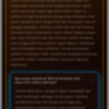
untuk memilih permainan dengan poin bonus tinggi atau
mempelajari cara beralih antar kategori permainan seperti
sports betting dan casino agar lebih mudah. Selain itu,
platform ini juga menawarkan strategi yang membantu Anda
dalam mengelola akun dengan baik dan menavigasi menu di
berbagai perangkat, misalnya, mobile app dan web desktop.
Di tengah koleksi game-game terbaru (latest update), jangan
lupa untuk memeriksa tips dan informasi terbaru mengenai
cara menggunakan fitur platform seperti deposit, withdrawal
serta mendapatkan poin tambahan. Secara keseluruhan,
platform ini bertujuan untuk memberikan pengalaman bermain
yang lebih mudah, menyenangkan, dan aman bagi para
anggotanya.
Apa yang membuat Slot kl berbeda dari
+
situs slot online lainnya?
Setelah daftar akun, pengguna dapat mempelajari tips
untuk menavigasi berbagai macam game, misalnya,
memilih permainan slot dengan poin tinggi atau
memanfaatkan strategi bingo untuk meningkatkan