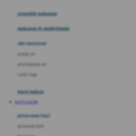
Joie
pengolah makanan
Joolz
Jujube
makanan & multivitamin
K
alat menyusui
Kiddycuts
pompa asi
Kumon
penyimpanan asi
L
cooler bags
Leapfrog
kursi makan
Leclerc
SLOT GACOR
Lee Vierra
Lillebaby
perawatan bayi
Little Bird Told Me
perawatan kulit
Little Miss Janis