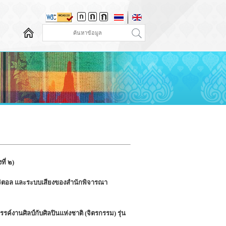
ี่ ๒)
จิตอล และระบบเสียงของสำนักพิจารณา
์งานศิลป์กับศิลปินแห่งชาติ (จิตรกรรม) รุ่น