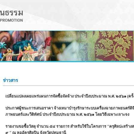
ข่าวสาร
เปลี่ยนแปลงเผยแพร่แผนการจัดซื้อจัดจ้าง ประจำปีงบประมาณ พ.ศ. ๒๕๖๑ (ครั้งท
ประกาศผู้ชนะการเสนอราคา จ้างเหมาบำรุงรักษาระบบเครื่องฉายภาพยนตร์ดิ
ภาพยนตร์และวีดิทัศน์ ประจำปีงบประมาณ พ.ศ. ๒๕๖๑ โดยวิธีเฉพาะเจาะจง
รายงานขอซื้อวัสดุ จำนวน ๕๔ รายการ สำหรับใช้ในโครงการ "ครุศิลปะสร้างสรรค
๙ " ณ หออัครศิลปิน จังหวัดปทุมธานี