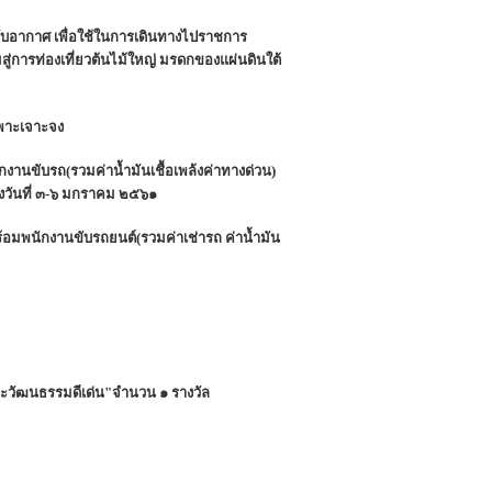
รับอากาศ เพื่อใช้ในการเดินทางไปราชการ
ู่การท่องเที่ยวต้นไม้ใหญ่ มรดกของแผ่นดินใต้
ฉพาะเจาะจง
านขับรถ(รวมค่าน้ำมันเชื้อเพล้งค่าทางด่วน)
งวันที่ ๓-๖ มกราคม ๒๕๖๑
อมพนักงานขับรถยนต์(รวมค่าเช่ารถ ค่าน้ำมัน
ละวัฒนธรรมดีเด่น"จำนวน ๑ รางวัล