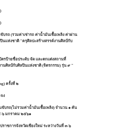
)
)
ถ (รวมค่าเช่ารถ ค่าน้ำมันเชื้อเพลิง ค่าผ่าน
นแห่งชาติ "ครุศิลปะสร้างสรรค์งานศิลป์กับ
รป้ายชื่อประดับ จัด และตกแต่งสถานที่
ศิลป์กับศิลปินแห่งชาติ (จิตรกรรม) รุ่น ๙ "
 ครั้งที่ ๒
ะจง
บรถ(ไม่รวมค่าน้ำมันเชื้อเพลิง) จำนวน ๑ คัน
ี ๔-๖ มกราคม ๒๕๖๑
าชการจังหวัดเชียงใหม่ ระหว่างวันที่ ๓-๖