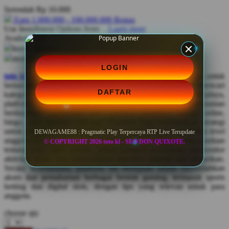
Serendah
Rp 10.000
Q
Earn
1.000.000
-
100.000.000
Bonus
Use Installment Options from
.
Laarn more
QV Baby
Available for :
home delivery
store pickup
R
LOGIN
toto kl
Setelah mengdaftar, anggota dapat menggunakan tips untuk
Real Shades
bernavigasi melalui beragam pilihan permainan, seperti mencari
DAFTAR
kategori game sesuai minat atau menemukan judul baru. Misalnya,
Red Castle
platform menyediakan arahan untuk memfilter permainan
berdasarkan populeritas atau jenisnya, misalnya kasino online,
Ribbon Madness
bingo, atau taruhan olahraga. Platform juga memberikan strategi
untuk penggunaan efektif fitur-fitur, seperti mengelola poin dan level
DEWAGAME88 : Pragmatic Play Terpercaya RTP Live Terupdate
S
anggota. Untuk meningkatkan pengalaman pengguna, ada panduan
© COPYRIGHT 2026 toto kl - SEO DON QUIXOTE.
tentang cara cepat beralih antara kategori permainan, memonitor
Sebamed
aktivitas akun, dan memvalidasi transaksi deposit dan penarikan.
Secara keseluruhan, platform ini bertujuan untuk memudahkan
Silver Cross
akses dan pemahaman berbagai bentuk gaming, termasuk sports
betting dan digital slots, dengan tips yang relevan untuk para
Simply Idea
anggota.
Skip Hop
choose qty
Spectra