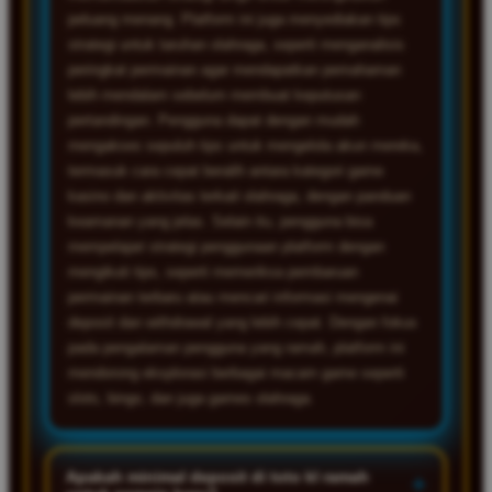
peluang menang. Platform ini juga menyediakan tips
strategi untuk taruhan olahraga, seperti menganalisis
peringkat permainan agar mendapatkan pemahaman
lebih mendalam sebelum membuat keputusan
pertandingan. Pengguna dapat dengan mudah
mengakses sepuluh tips untuk mengelola akun mereka,
termasuk cara cepat beralih antara kategori game
kasino dan aktivitas terkait olahraga, dengan panduan
keamanan yang jelas. Selain itu, pengguna bisa
mempelajari strategi penggunaan platform dengan
mengikuti tips, seperti memeriksa pembaruan
permainan terbaru atau mencari informasi mengenai
deposit dan withdrawal yang lebih cepat. Dengan fokus
pada pengalaman pengguna yang ramah, platform ini
mendorong eksplorasi berbagai macam game seperti
slots, bingo, dan juga games olahraga.
Apakah minimal deposit di toto kl ramah
+