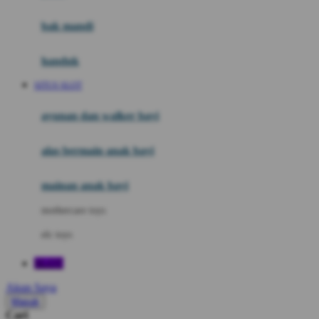
Mini Monkey
Moby
bak mandi
Momami
handuk
Mothercare
SITUS SLOT
Mustela
ayunan dan walker bayi
My Buddy Tag
My K
alas bermain anak bayi
N
mainan anak bayi
Naif
mothercare toys
Nike
elc toys
Nordic Natural
SLOT
Nuby
Akun Saya
Nuna
Masuk
Cari