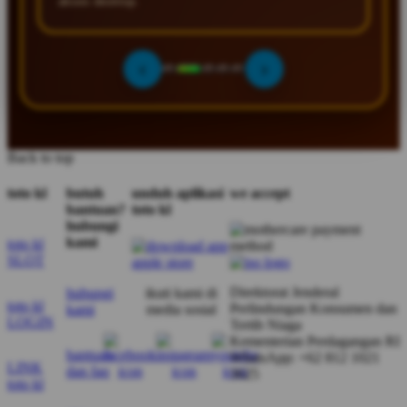
‹
›
Back to top
toto kl
butuh
unduh aplikasi
we accept
bantuan?
toto kl
hubungi
kami
toto kl
SLOT
Direktorat Jenderal
hubungi
ikuti kami di
toto kl
Perlindungan Konsumen dan
kami
media sosial
LOGIN
Tertib Niaga
Kementerian Perdagangan RI
bantuan
WhatsApp: +62 812 1021
LINK
dan faq
3625
toto kl