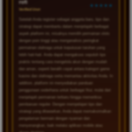
mudah, mulai dari beralih cepat antara kategori gaming
dina
memaksimalkan pengalaman bermain. Selain itu,
mudah di pahami.
seperti casino atau sports games hingga panduan
pengguna dapat menggunakan tips untuk memahami
Verified User
menggunakan aplikasi dengan aman dan cepat. Dengan
cara deposit dan penarikan dengan lebih aman dan
menerapkan strategi ini, Anda dapat memaksimalkan
cepat. Dengan berbagai fitur dan panduan, platform ini
pengalaman bermain di platform ini, termasuk
dirancang untuk memberikan pengalaman bermain yang
menjelajahi berbagai permainan baru dengan tips dan
mudah dan menyenangkan bagi seluruh anggota .
cara pengelolaan yang efektif.