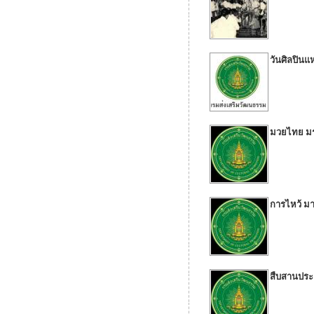
วันศิลปินแห
มวยไทย มร
การไหว้ ม
สืบสานปร