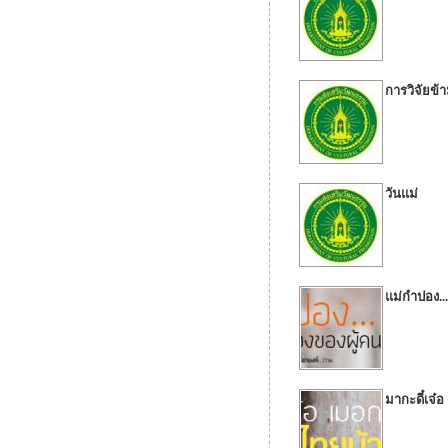
การวิจัยข
วันแม่
แม่กำปอง.
มากะดี๋เจ๋อ