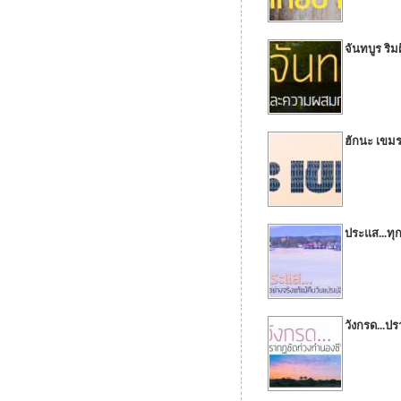
จันทบูร ริ
ฮักนะ เขม
ประแส...ทุ
วังกรด...ป