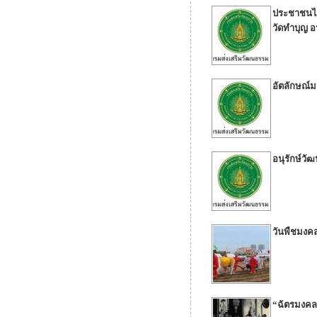
ประชาชนไทย
วัดทำบุญ 
อัตลักษณ์
อนุรักษ์ว
วันพืชมงค
“ฉัตรมงคล