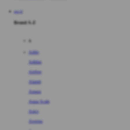
toto kl
Brand A-Z
A
Addo
Adidas
Airfree
Alamii
Amara
Aqua Scale
Asics
Aveeno