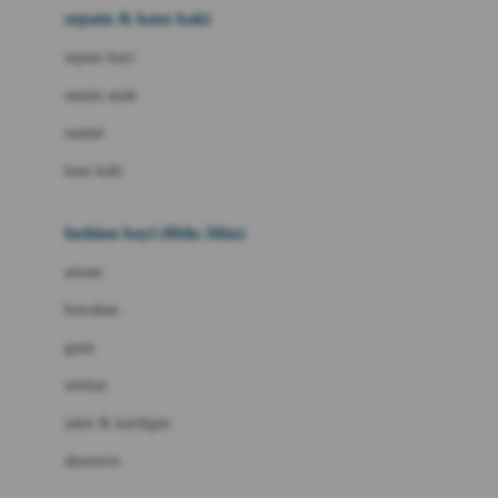
Beauty Barn
sepatu & kaus kaki
Bio Oil
sepatu bayi
Biolane
sepatu anak
Bite Fighters
sandal
Bizzi Growin
kaus kaki
Blackmores
fashion bayi (0bln-3thn)
Blooming Marvellous
atasan
Bonnels
bawahan
Bravado
gaun
Bruder
setelan
Brush Baby
jaket & kardigan
Buds Organics
aksesoris
Bugaboo