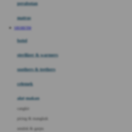
perabotan
Happy Tummy
Hauck
matras
Havaianas
SBOBET88
Hegen
botol
Hot Wheels
sterilizer & warmers
Hybrid
soothers & teethers
I
Inlacta DHA
celemek
Interlac
alat makan
Ivenet
cangkir
J
piring & mangkuk
Jack N Jill
sendok & garpu