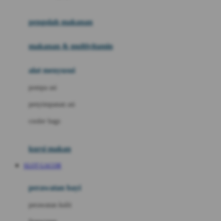
Joie
pengolah makanan
Joolz
Jujube
makanan & multivitamin
K
alat menyusui
Kiddycuts
pompa asi
Kumon
penyimpanan asi
L
cooler bags
Leapfrog
kursi makan
Leclerc
SLOT GACOR
Lee Vierra
Lillebaby
perawatan bayi
Little Bird Told Me
perawatan kulit
Little Miss Janis