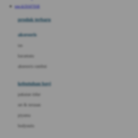
Awan
toto kl DAFTAR
Azetabio
produk terbaru
B
aksesoris
Baabaasheepz
tas
Babiators
kacamata
Baby Dove
aksesoris rambut
Baby Jogger
Baby Rovega
kebutuhan bayi
Babybee
pakaian tidur
Banana Boat
set & terusan
Banz
piyama
Barbie
bodysuits
Beaba