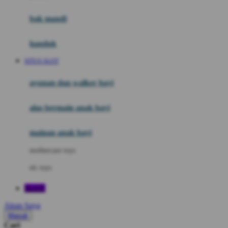
Mini Monkey
Moby
bak mandi
Momami
handuk
Mothercare
SITUS SLOT
Mustela
ayunan dan walker bayi
My Buddy Tag
My K
alas bermain anak bayi
N
mainan anak bayi
Naif
mothercare toys
Nike
elc toys
Nordic Natural
SLOT
Nuby
Akun Saya
Nuna
Masuk
Cari