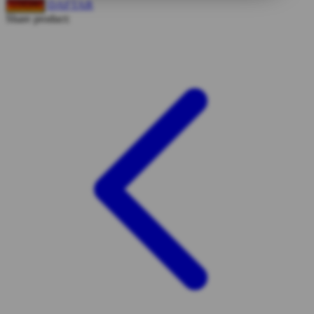
DAFTAR
LOGIN
Squishmallows
Share product:
Starbooks
Stick-O
Stokke
Sudocrem
Sumimo
Sunnylife
Sun-Staches
Swimava
T
Tommee Tippee
Trunki
Tutti Bambini