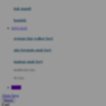
Mini Monkey
Moby
bak mandi
Momami
handuk
Mothercare
SITUS SLOT
Mustela
ayunan dan walker bayi
My Buddy Tag
My K
alas bermain anak bayi
N
mainan anak bayi
Naif
mothercare toys
Nike
elc toys
Nordic Natural
SLOT
Nuby
Akun Saya
Nuna
Masuk
Cari