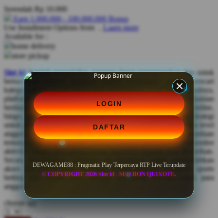
Serendah
Rp 10.000
Q
Earn
1.000.000
-
100.000.000
Bonus
Use Installment Options from
.
Laarn more
QV Baby
Available for :
home delivery
store pickup
R
Slot kl
Setelah mengdaftar, anggota dapat menggunakan tips untuk
Real Shades
bernavigasi melalui beragam pilihan permainan, seperti mencari
kategori game sesuai minat atau menemukan judul baru. Misalnya,
Red Castle
platform menyediakan arahan untuk memfilter permainan
LOGIN
berdasarkan populeritas atau jenisnya, misalnya kasino online,
Ribbon Madness
bingo, atau taruhan olahraga. Platform juga memberikan strategi
untuk penggunaan efektif fitur-fitur, seperti mengelola poin dan level
DAFTAR
S
anggota. Untuk meningkatkan pengalaman pengguna, ada panduan
tentang cara cepat beralih antara kategori permainan, memonitor
Sebamed
aktivitas akun, dan memvalidasi transaksi deposit dan penarikan.
Secara keseluruhan, platform ini bertujuan untuk memudahkan
Silver Cross
DEWAGAME88 : Pragmatic Play Terpercaya RTP Live Terupdate
akses dan pemahaman berbagai bentuk gaming, termasuk sports
© COPYRIGHT 2026 Slot kl - SEO DON QUIXOTE.
betting dan digital slots, dengan tips yang relevan untuk para
Simply Idea
anggota.
Skip Hop
choose qty
Spectra