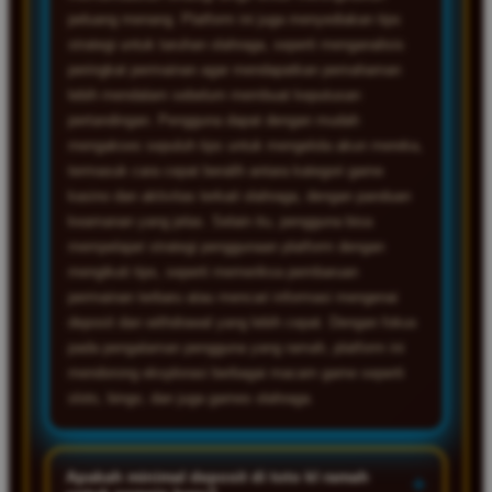
peluang menang. Platform ini juga menyediakan tips
strategi untuk taruhan olahraga, seperti menganalisis
peringkat permainan agar mendapatkan pemahaman
lebih mendalam sebelum membuat keputusan
pertandingan. Pengguna dapat dengan mudah
mengakses sepuluh tips untuk mengelola akun mereka,
termasuk cara cepat beralih antara kategori game
kasino dan aktivitas terkait olahraga, dengan panduan
keamanan yang jelas. Selain itu, pengguna bisa
mempelajari strategi penggunaan platform dengan
mengikuti tips, seperti memeriksa pembaruan
permainan terbaru atau mencari informasi mengenai
deposit dan withdrawal yang lebih cepat. Dengan fokus
pada pengalaman pengguna yang ramah, platform ini
mendorong eksplorasi berbagai macam game seperti
slots, bingo, dan juga games olahraga.
Apakah minimal deposit di toto kl ramah
+