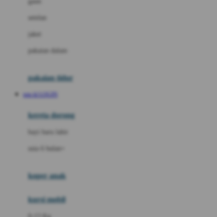
gaun
Dae Organics
setelan
Docare
jaket
Doona
pakaian dalam
Down To Earth
Drew
pakaian tidur
Dr. Brown's
toto kl LOGIN
E
kereta dorong
ELC
bayi baru lahir
Ergobaby
usia 6 bulan+
Expert Care
koper anak
Ezyroller
kursi mobil
F
0-13 Kg