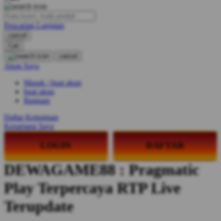
O
Pencarian Lanjutan
Oh Ma Grain
cancel
Okiedog
Cari
cancel
P
Akun Saya
Masuk / buat akun
Peachy
buat akun
Phil & Ted's
Bantuan
Philips Avent
Daftar Keinginan
Keranjang Saya
Pigeon
LOGIN
DAFTAR
Playgro
DEWAGAME88 : Pragmatic
Poled Global
Play Terpercaya RTP Live
Ponycycle
Puma
Terupdate
Pureats