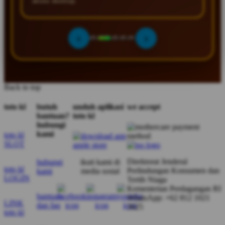
Anda dalam leaderboard.
‹
›
Back to top
toto kl
butuh
unduh aplikasi
we accept
bantuan?
toto kl
hubungi
kami
toto kl
SLOT
Direktorat Jenderal
hubungi
ikuti kami di
toto kl
Perlindungan Konsumen dan
kami
media sosial
LOGIN
Tertib Niaga
Kementerian Perdagangan RI
bantuan
WhatsApp: +62 812 1021
LINK
dan faq
3625
toto kl