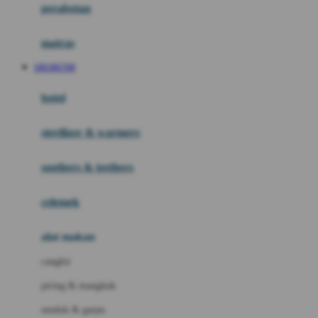
perabotan
Happy Tummy
Hauck
matras
Havaianas
SBOBET88
Hegen
botol
Hot Wheels
sterilizer & warmers
Hybrid
soothers & teethers
I
Inlacta DHA
celemek
Interlac
alat makan
Ivenet
cangkir
J
piring & mangkuk
Jack N Jill
sendok & garpu