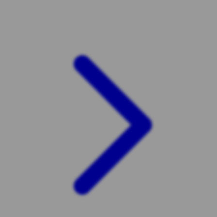
Twistshake
TY Toys
U
V
Veja
Vitaflow
Vtech
W
Waterland
Wellness