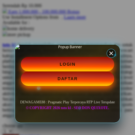
Serendah
Rp 10.000
Q
Earn
1.000.000
-
100.000.000
Bonus
Use Installment Options from
.
Laarn more
QV Baby
Available for :
home delivery
store pickup
R
toto kl
Setelah mengdaftar, anggota dapat menggunakan tips untuk
Real Shades
bernavigasi melalui beragam pilihan permainan, seperti mencari
kategori game sesuai minat atau menemukan judul baru. Misalnya,
Red Castle
platform menyediakan arahan untuk memfilter permainan
LOGIN
berdasarkan populeritas atau jenisnya, misalnya kasino online,
Ribbon Madness
bingo, atau taruhan olahraga. Platform juga memberikan strategi
untuk penggunaan efektif fitur-fitur, seperti mengelola poin dan level
DAFTAR
S
anggota. Untuk meningkatkan pengalaman pengguna, ada panduan
tentang cara cepat beralih antara kategori permainan, memonitor
Sebamed
aktivitas akun, dan memvalidasi transaksi deposit dan penarikan.
Secara keseluruhan, platform ini bertujuan untuk memudahkan
Silver Cross
DEWAGAME88 : Pragmatic Play Terpercaya RTP Live Terupdate
akses dan pemahaman berbagai bentuk gaming, termasuk sports
© COPYRIGHT 2026 toto kl - SEO DON QUIXOTE.
betting dan digital slots, dengan tips yang relevan untuk para
Simply Idea
anggota.
Skip Hop
choose qty
Spectra