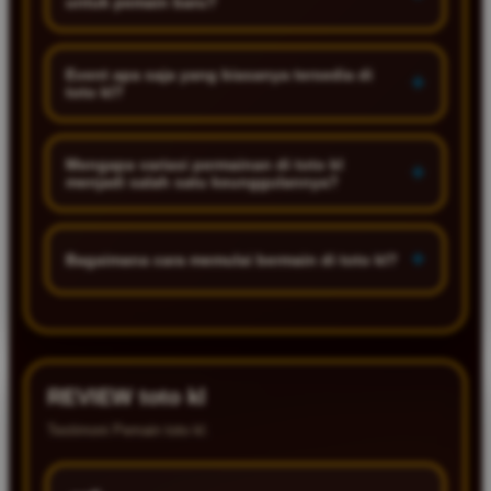
untuk pemain baru?
Setelah melakukan pendaftaran atau registration,
anggota dapat memanfaatkan tips untuk menavigasi
Event apa saja yang biasanya tersedia di
+
toto kl?
berbagai permainan, seperti beralih antara kategori slot,
bingo, dan permainan meja. Contohnya, pengguna
Setelah register sebagai anggota baru, kamu bisa
dapat memilih permainan yang memiliki poin tinggi
menggunakan tips berbagai macam cara untuk
Mengapa variasi permainan di toto kl
untuk meningkatkan peluang menang. Platform ini juga
+
menjadi salah satu keunggulannya?
menjelajahi berbagai permainan seperti slot, bingo, atau
menyediakan strategi untuk penggunaan efektif dalam
permainan meja. Misalnya, kamu bisa memilih
olahraga dan game bingo, misalnya dengan
Setelah mendaftar sebagai anggota, Anda dapat
permainan dengan poin tinggi untuk memaksimalkan
menganalisis peringkat permainan untuk membuat
menggunakan tips untuk menavigasi berbagai
+
peluangmu. Platform ini juga memberikan strategi
Bagaimana cara memulai bermain di toto kl?
keputusan lebih baik. Selain itu, pengguna dapat
permainan seperti digital slots dan table games serta
khusus untuk penggunaan bingo dan taruhan olahraga,
mengakses tips tentang cara mengelola akun dengan
meningkatkan pengalaman Anda, misalnya dengan
Setelah daftar akun, pengguna dapat mencoba tips
seperti menganalisis peringkat permainan. Pengguna
mudah, seperti beralih cepat antara aktivitas kasino dan
memilih game yang menawarkan poin bonus. Platform
untuk menavigasi berbagai permainan kasino dan
dapat beralih cepat antara kategori permainan kasino
olahraga. Tips-tips ini membantu memastikan
ini juga menyediakan strategi untuk penggunaan efektif
olahraga. Misalnya, pengguna dapat memilih permainan
dan aktivitas terkait olahraga, dan bahkan mengakses
pengalaman yang aman dan menyenangkan.
bingo dan taruhan olahraga, seperti menganalisis
slot dengan poin tinggi atau menerapkan strategi dalam
sepuluh tips untuk mengelola akun, seperti cara deposit
REVIEW toto kl
peringkat permainan untuk membuat keputusan yang
taruhan olahraga melalui analisa peringkat permainan.
dan penarikan yang lebih aman dan cepat. platform ini
lebih hati-hati atau memanfaatkan fitur update terbaru
Testimoni Pemain toto kl.
Platform ini menyediakan panduan untuk mengelola
memastikan kamu memiliki pengalaman bermain yang
untuk trial beberapa game. Selain itu pengguna dapat
akun seperti beralih cepat antara kategori games yang
menyenangkan dengan pembaruan permainan terbaru
mengakses sepuluh tips untuk mengelola akun dengan
berbeda, memungkinkan Anda untuk secara efektif
dan berbagai tips serta strategi penggunaan yang