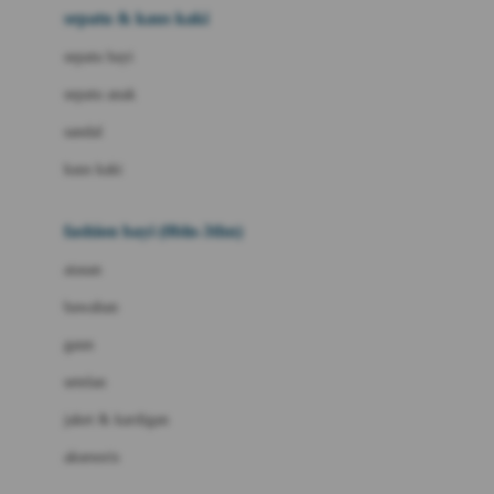
Beauty Barn
sepatu & kaus kaki
Bio Oil
sepatu bayi
Biolane
sepatu anak
Bite Fighters
sandal
Bizzi Growin
kaus kaki
Blackmores
fashion bayi (0bln-3thn)
Blooming Marvellous
atasan
Bonnels
bawahan
Bravado
gaun
Bruder
setelan
Brush Baby
jaket & kardigan
Buds Organics
aksesoris
Bugaboo