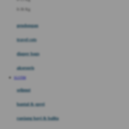
Felt So Sweet
0-36 Kg
Fisher Price
Flipper
gendongan
Friends Of Sally
travel cots
G
diaper bags
Gb
Geko
aksesoris
Graco
SLOT88
Gund
selimut
H
bantal & sprei
Habbie
Haenim
ranjang bayi & balita
Happy Horse