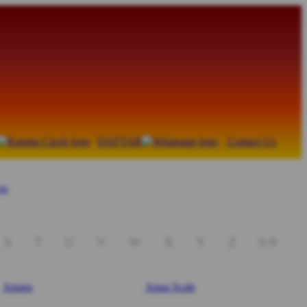
DAFTAR
Contact Us
us
S
T
U
V
W
X
Y
Z
0-9
Amara
Aqua Scale