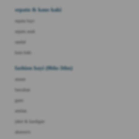
sepatu & kaus kaki
sepatu bayi
sepatu anak
sandal
kaus kaki
fashion bayi (0bln-3thn)
atasan
bawahan
gaun
setelan
jaket & kardigan
aksesoris