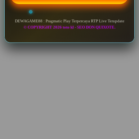
DEWAGAME88 : Pragmatic Play Terpercaya RTP Live Terupdate
© COPYRIGHT 2026 toto kl - SEO DON QUIXOTE.