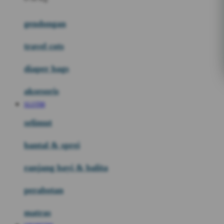
gendongan
travel cots
diaper bags
aksesoris
SLOT88
selimut
bantal & sprei
ranjang bayi & balita
perabotan
matras