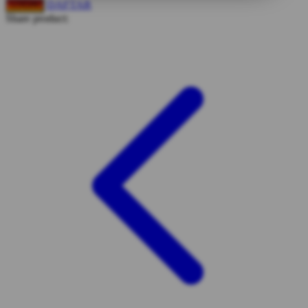
DAFTAR
LOGIN
Squishmallows
Share product:
Starbooks
Stick-O
Stokke
Sudocrem
Sumimo
Sunnylife
Sun-Staches
Swimava
T
Tommee Tippee
Trunki
Tutti Bambini