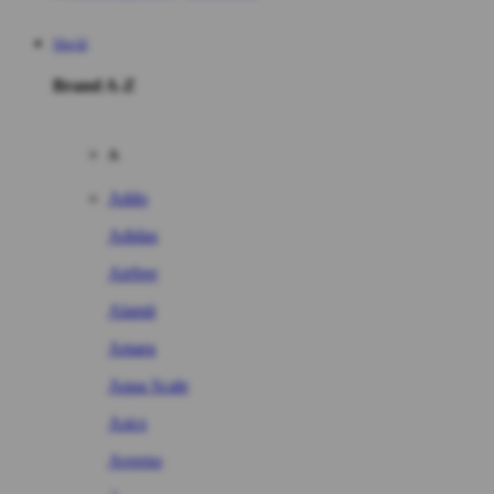
Slot kl
Brand A-Z
A
Addo
Adidas
Airfree
Alamii
Amara
Aqua Scale
Asics
Aveeno