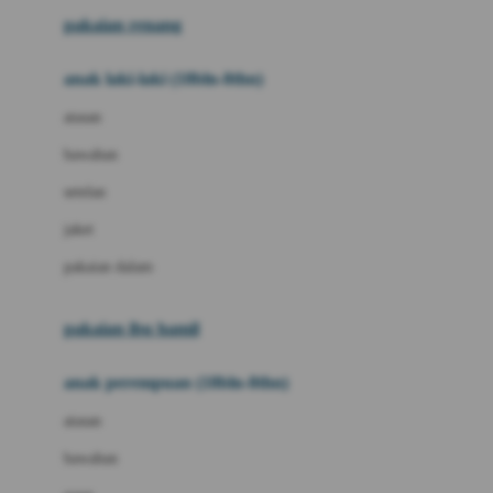
Buggygear
pakaian renang
Bumkins
anak laki-laki (18bln-8thn)
C
atasan
Cetaphil
bawahan
Chicco
setelan
Childlife
jaket
Clevamama
pakaian dalam
Cocolatte
Cottonseeds
pakaian ibu hamil
Cozy N Safe
anak perempuan (18bln-8thn)
Crane
atasan
Cybex
bawahan
D