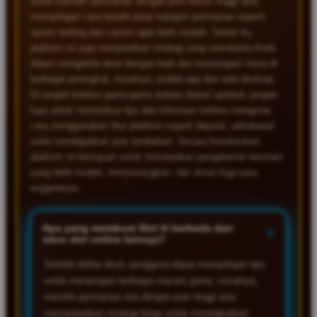
untuk memilih permainan dengan poin bonus tinggi atau
mempelajari cara beralih antar kategori permainan seperti
sports betting dan casino agar lebih mudah. Selain itu,
platform ini juga menawarkan strategi yang membantu Anda
dalam mengelola akun dengan baik dan menavigasi menu di
berbagai perangkat, misalnya, mobile app dan web desktop.
Di tengah koleksi game-game terbaru (latest update), jangan
lupa untuk memeriksa tips dan informasi terbaru mengenai
cara menggunakan fitur platform seperti deposit, withdrawal
serta mendapatkan poin tambahan. Secara keseluruhan,
platform ini bertujuan untuk memberikan pengalaman bermain
yang lebih mudah, menyenangkan, dan aman bagi para
anggotanya.
Apa yang membuat Slot kl berbeda dari
+
situs slot online lainnya?
Setelah daftar akun, pengguna dapat mempelajari tips
untuk menavigasi berbagai macam game, misalnya,
memilih permainan slot dengan poin tinggi atau
memanfaatkan strategi bingo untuk meningkatkan