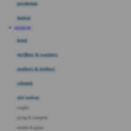
perabotan
Happy Tummy
Hauck
matras
Havaianas
SBOBET88
Hegen
botol
Hot Wheels
sterilizer & warmers
Hybrid
soothers & teethers
I
Inlacta DHA
celemek
Interlac
alat makan
Ivenet
cangkir
J
piring & mangkuk
Jack N Jill
sendok & garpu