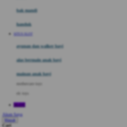
Mini Monkey
Moby
bak mandi
Momami
handuk
Mothercare
SITUS SLOT
Mustela
ayunan dan walker bayi
My Buddy Tag
My K
alas bermain anak bayi
N
mainan anak bayi
Naif
mothercare toys
Nike
elc toys
Nordic Natural
SLOT
Nuby
Akun Saya
Nuna
Masuk
Cari