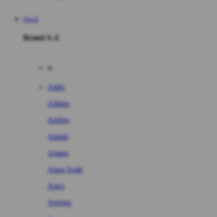
Slot kl
Brand A-Z
A
Addo
Adidas
Airfree
Alamii
Amara
Aqua Scale
Asics
Aveeno