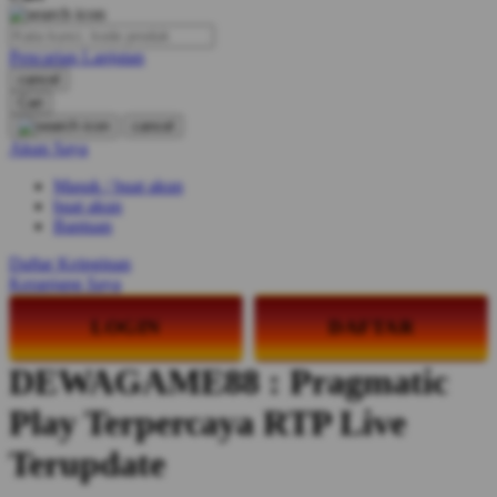
O
Pencarian Lanjutan
Oh Ma Grain
cancel
Okiedog
Cari
cancel
P
Akun Saya
Masuk / buat akun
Peachy
buat akun
Phil & Ted's
Bantuan
Philips Avent
Daftar Keinginan
Keranjang Saya
Pigeon
LOGIN
DAFTAR
Playgro
DEWAGAME88 : Pragmatic
Poled Global
Play Terpercaya RTP Live
Ponycycle
Puma
Terupdate
Pureats