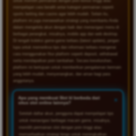
untuk memilih permainan dengan poin bonus tinggi atau
mempelajari cara beralih antar kategori permainan seperti
sports betting dan casino agar lebih mudah. Selain itu,
platform ini juga menawarkan strategi yang membantu Anda
dalam mengelola akun dengan baik dan menavigasi menu di
berbagai perangkat, misalnya, mobile app dan web desktop.
Di tengah koleksi game-game terbaru (latest update), jangan
lupa untuk memeriksa tips dan informasi terbaru mengenai
cara menggunakan fitur platform seperti deposit, withdrawal
serta mendapatkan poin tambahan. Secara keseluruhan,
platform ini bertujuan untuk memberikan pengalaman bermain
yang lebih mudah, menyenangkan, dan aman bagi para
anggotanya.
Apa yang membuat Slot kl berbeda dari
+
situs slot online lainnya?
Setelah daftar akun, pengguna dapat mempelajari tips
untuk menavigasi berbagai macam game, misalnya,
memilih permainan slot dengan poin tinggi atau
memanfaatkan strategi bingo untuk meningkatkan