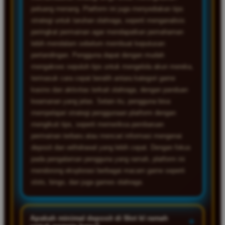
peluang menang. Platform ini juga menyediakan tips
strategi untuk taruhan olahraga, seperti menganalisis
peringkat permainan agar mendapatkan pemahaman
lebih mendalam sebelum membuat keputusan
pertandingan. Pengguna dapat dengan mudah
mengakses sepuluh tips untuk mengelola akun mereka,
termasuk cara cepat beralih antara kategori game
kasino dan aktivitas terkait olahraga, dengan panduan
keamanan yang jelas. Selain itu, pengguna bisa
mempelajari strategi penggunaan platform dengan
mengikuti tips, seperti memeriksa pembaruan
permainan terbaru atau mencari informasi mengenai
deposit dan withdrawal yang lebih cepat. Dengan fokus
pada pengalaman pengguna yang ramah, platform ini
mendorong eksplorasi berbagai macam game seperti
slots, bingo, dan juga games olahraga.
Apakah minimal deposit di Slot kl ramah
+