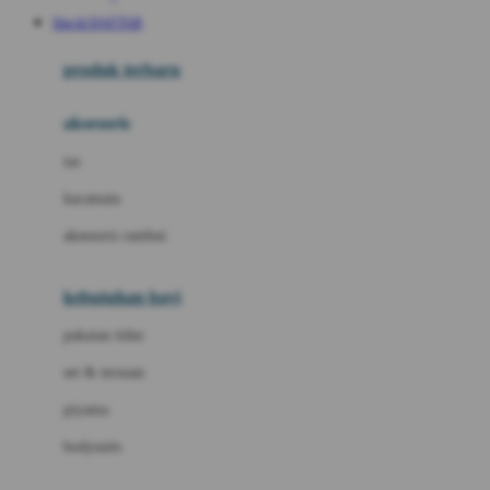
Awan
Slot kl DAFTAR
Azetabio
produk terbaru
B
aksesoris
Baabaasheepz
tas
Babiators
kacamata
Baby Dove
aksesoris rambut
Baby Jogger
Baby Rovega
kebutuhan bayi
Babybee
pakaian tidur
Banana Boat
set & terusan
Banz
piyama
Barbie
bodysuits
Beaba