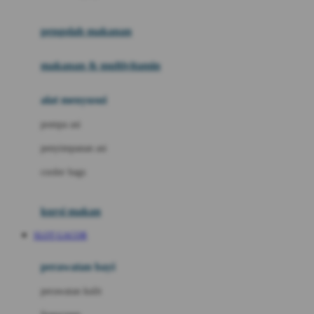
Joie
pengolah makanan
Joolz
Jujube
makanan & multivitamin
K
alat menyusui
Kiddycuts
pompa asi
Kumon
penyimpanan asi
L
cooler bags
Leapfrog
kursi makan
Leclerc
SLOT GACOR
Lee Vierra
Lillebaby
perawatan bayi
Little Bird Told Me
perawatan kulit
Little Miss Janis