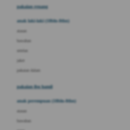
Buggygear
pakaian renang
Bumkins
anak laki-laki (18bln-8thn)
C
atasan
Cetaphil
bawahan
Chicco
setelan
Childlife
jaket
Clevamama
pakaian dalam
Cocolatte
Cottonseeds
pakaian ibu hamil
Cozy N Safe
anak perempuan (18bln-8thn)
Crane
atasan
Cybex
bawahan
D