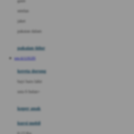
gaun
Dae Organics
setelan
Docare
jaket
Doona
pakaian dalam
Down To Earth
Drew
pakaian tidur
Dr. Brown's
toto kl LOGIN
E
kereta dorong
ELC
bayi baru lahir
Ergobaby
usia 6 bulan+
Expert Care
koper anak
Ezyroller
kursi mobil
F
0-13 Kg