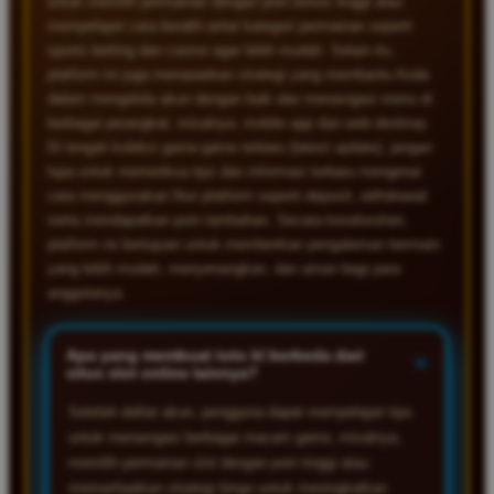
untuk memilih permainan dengan poin bonus tinggi atau
mempelajari cara beralih antar kategori permainan seperti
sports betting dan casino agar lebih mudah. Selain itu,
platform ini juga menawarkan strategi yang membantu Anda
dalam mengelola akun dengan baik dan menavigasi menu di
berbagai perangkat, misalnya, mobile app dan web desktop.
Di tengah koleksi game-game terbaru (latest update), jangan
lupa untuk memeriksa tips dan informasi terbaru mengenai
cara menggunakan fitur platform seperti deposit, withdrawal
serta mendapatkan poin tambahan. Secara keseluruhan,
platform ini bertujuan untuk memberikan pengalaman bermain
yang lebih mudah, menyenangkan, dan aman bagi para
anggotanya.
Apa yang membuat toto kl berbeda dari
+
situs slot online lainnya?
Setelah daftar akun, pengguna dapat mempelajari tips
untuk menavigasi berbagai macam game, misalnya,
memilih permainan slot dengan poin tinggi atau
memanfaatkan strategi bingo untuk meningkatkan