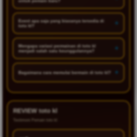
untuk pemain baru?
Setelah melakukan pendaftaran atau registration,
anggota dapat memanfaatkan tips untuk menavigasi
Event apa saja yang biasanya tersedia di
+
toto kl?
berbagai permainan, seperti beralih antara kategori slot,
bingo, dan permainan meja. Contohnya, pengguna
Setelah register sebagai anggota baru, kamu bisa
dapat memilih permainan yang memiliki poin tinggi
menggunakan tips berbagai macam cara untuk
Mengapa variasi permainan di toto kl
untuk meningkatkan peluang menang. Platform ini juga
+
menjadi salah satu keunggulannya?
menjelajahi berbagai permainan seperti slot, bingo, atau
menyediakan strategi untuk penggunaan efektif dalam
permainan meja. Misalnya, kamu bisa memilih
olahraga dan game bingo, misalnya dengan
Setelah mendaftar sebagai anggota, Anda dapat
permainan dengan poin tinggi untuk memaksimalkan
menganalisis peringkat permainan untuk membuat
menggunakan tips untuk menavigasi berbagai
+
peluangmu. Platform ini juga memberikan strategi
Bagaimana cara memulai bermain di toto kl?
keputusan lebih baik. Selain itu, pengguna dapat
permainan seperti digital slots dan table games serta
khusus untuk penggunaan bingo dan taruhan olahraga,
mengakses tips tentang cara mengelola akun dengan
meningkatkan pengalaman Anda, misalnya dengan
Setelah daftar akun, pengguna dapat mencoba tips
seperti menganalisis peringkat permainan. Pengguna
mudah, seperti beralih cepat antara aktivitas kasino dan
memilih game yang menawarkan poin bonus. Platform
untuk menavigasi berbagai permainan kasino dan
dapat beralih cepat antara kategori permainan kasino
olahraga. Tips-tips ini membantu memastikan
ini juga menyediakan strategi untuk penggunaan efektif
olahraga. Misalnya, pengguna dapat memilih permainan
dan aktivitas terkait olahraga, dan bahkan mengakses
pengalaman yang aman dan menyenangkan.
bingo dan taruhan olahraga, seperti menganalisis
slot dengan poin tinggi atau menerapkan strategi dalam
sepuluh tips untuk mengelola akun, seperti cara deposit
REVIEW toto kl
peringkat permainan untuk membuat keputusan yang
taruhan olahraga melalui analisa peringkat permainan.
dan penarikan yang lebih aman dan cepat. platform ini
lebih hati-hati atau memanfaatkan fitur update terbaru
Testimoni Pemain toto kl.
Platform ini menyediakan panduan untuk mengelola
memastikan kamu memiliki pengalaman bermain yang
untuk trial beberapa game. Selain itu pengguna dapat
akun seperti beralih cepat antara kategori games yang
menyenangkan dengan pembaruan permainan terbaru
mengakses sepuluh tips untuk mengelola akun dengan
berbeda, memungkinkan Anda untuk secara efektif
dan berbagai tips serta strategi penggunaan yang