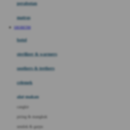
perabotan
Happy Tummy
Hauck
matras
Havaianas
SBOBET88
Hegen
botol
Hot Wheels
sterilizer & warmers
Hybrid
soothers & teethers
I
Inlacta DHA
celemek
Interlac
alat makan
Ivenet
cangkir
J
piring & mangkuk
Jack N Jill
sendok & garpu