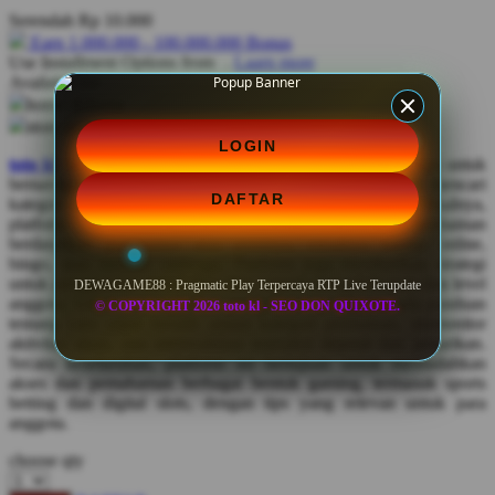
Serendah
Rp 10.000
Q
Earn
1.000.000
-
100.000.000
Bonus
Use Installment Options from
.
Laarn more
QV Baby
Available for :
home delivery
store pickup
R
LOGIN
toto kl
Setelah mengdaftar, anggota dapat menggunakan tips untuk
Real Shades
bernavigasi melalui beragam pilihan permainan, seperti mencari
DAFTAR
kategori game sesuai minat atau menemukan judul baru. Misalnya,
Red Castle
platform menyediakan arahan untuk memfilter permainan
berdasarkan populeritas atau jenisnya, misalnya kasino online,
Ribbon Madness
bingo, atau taruhan olahraga. Platform juga memberikan strategi
untuk penggunaan efektif fitur-fitur, seperti mengelola poin dan level
DEWAGAME88 : Pragmatic Play Terpercaya RTP Live Terupdate
S
anggota. Untuk meningkatkan pengalaman pengguna, ada panduan
© COPYRIGHT 2026 toto kl - SEO DON QUIXOTE.
tentang cara cepat beralih antara kategori permainan, memonitor
Sebamed
aktivitas akun, dan memvalidasi transaksi deposit dan penarikan.
Secara keseluruhan, platform ini bertujuan untuk memudahkan
Silver Cross
akses dan pemahaman berbagai bentuk gaming, termasuk sports
betting dan digital slots, dengan tips yang relevan untuk para
Simply Idea
anggota.
Skip Hop
choose qty
Spectra