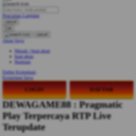
O
Pencarian Lanjutan
Oh Ma Grain
cancel
Okiedog
Cari
cancel
P
Akun Saya
Masuk / buat akun
Peachy
buat akun
Phil & Ted's
Bantuan
Philips Avent
Daftar Keinginan
Keranjang Saya
Pigeon
LOGIN
DAFTAR
Playgro
DEWAGAME88 : Pragmatic
Poled Global
Play Terpercaya RTP Live
Ponycycle
Puma
Terupdate
Pureats