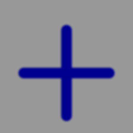
X
Xootz
Y
Yamatoya
Z
Zaxy
Zoggs
0-9
4Moms
59S