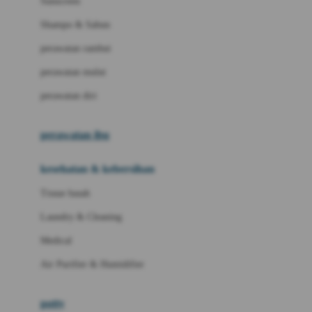
Sunscreen
London Taxi
Shampo & Sabun
Love To Dream
perawatan rambut
perawatan mulut
M
perawatan diri
Magformers
Mama's Choice
perawatan ibu
Mamas&Papas
kesehatan & kebersihan
Mamaway
Tissue basah
Maxi Cosi
Laundry & Cleaning
Megabloks
Medical
Micro
Air Purifier & Humidifier
MiDeer
Mimi & Lula
potty