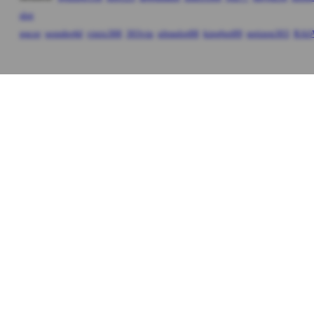
slot
gacor
wonder4d
vinix388
303vip
ultraslot88
kingbet89
netizen303
RAJ