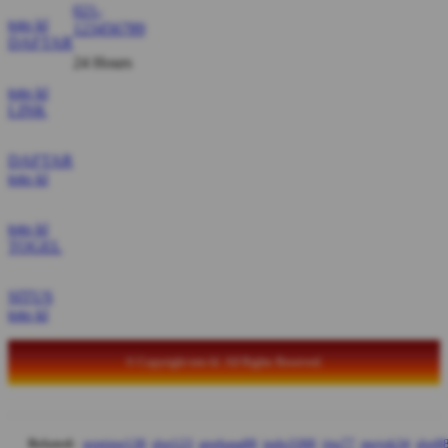
021-
toto kl
123456789
DAFTAR
24 Hours
toto kl
LINK
DAFTAR
toto kl
toto kl
TOGEL
SITUS
toto kl
© Copyright toto kl. All Rights Reserved.
Related:
genting138
slot123
angkasa88
indo3388
jitu77
mojok34
slot8