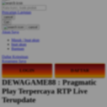
O
Pencarian Lanjutan
Oh Ma Grain
cancel
Okiedog
Cari
cancel
P
Akun Saya
Masuk / buat akun
Peachy
buat akun
Phil & Ted's
Bantuan
Philips Avent
Daftar Keinginan
Keranjang Saya
Pigeon
LOGIN
DAFTAR
Playgro
DEWAGAME88 : Pragmatic
Poled Global
Play Terpercaya RTP Live
Ponycycle
Puma
Terupdate
Pureats