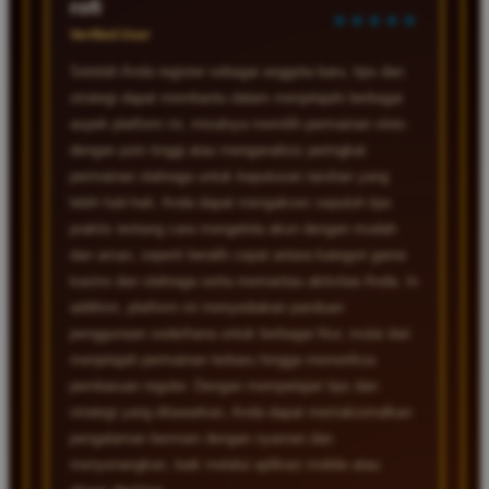
mudah, mulai dari beralih cepat antara kategori gaming
dina
memaksimalkan pengalaman bermain. Selain itu,
mudah di pahami.
seperti casino atau sports games hingga panduan
pengguna dapat menggunakan tips untuk memahami
Verified User
menggunakan aplikasi dengan aman dan cepat. Dengan
cara deposit dan penarikan dengan lebih aman dan
menerapkan strategi ini, Anda dapat memaksimalkan
cepat. Dengan berbagai fitur dan panduan, platform ini
pengalaman bermain di platform ini, termasuk
dirancang untuk memberikan pengalaman bermain yang
menjelajahi berbagai permainan baru dengan tips dan
mudah dan menyenangkan bagi seluruh anggota .
cara pengelolaan yang efektif.