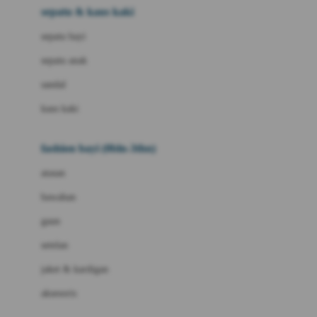
Beauty Barn
sepatu & kaus kaki
Bio Oil
sepatu bayi
Biolane
sepatu anak
Bite Fighters
sandal
Bizzi Growin
kaus kaki
Blackmores
fashion bayi (0bln-3thn)
Blooming Marvellous
atasan
Bonnels
bawahan
Bravado
gaun
Bruder
setelan
Brush Baby
jaket & kardigan
Buds Organics
aksesoris
Bugaboo