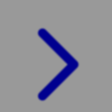
Twistshake
TY Toys
U
V
Veja
Vitaflow
Vtech
W
Waterland
Wellness