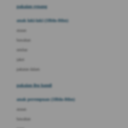
Buggygear
pakaian renang
Bumkins
anak laki-laki (18bln-8thn)
C
atasan
Cetaphil
bawahan
Chicco
setelan
Childlife
jaket
Clevamama
pakaian dalam
Cocolatte
Cottonseeds
pakaian ibu hamil
Cozy N Safe
anak perempuan (18bln-8thn)
Crane
atasan
Cybex
bawahan
D