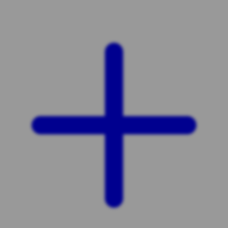
X
Xootz
Y
Yamatoya
Z
Zaxy
Zoggs
0-9
4Moms
59S