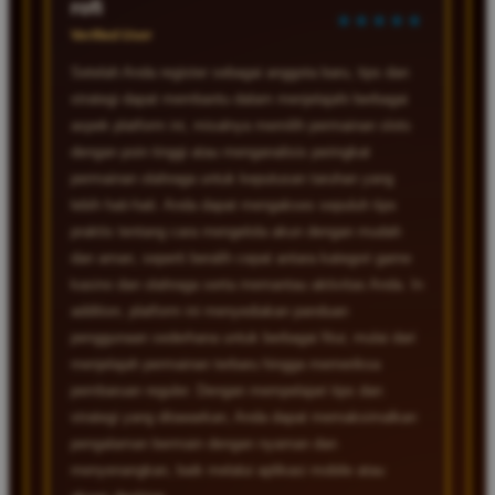
mudah, mulai dari beralih cepat antara kategori gaming
dina
memaksimalkan pengalaman bermain. Selain itu,
mudah di pahami.
seperti casino atau sports games hingga panduan
pengguna dapat menggunakan tips untuk memahami
Verified User
menggunakan aplikasi dengan aman dan cepat. Dengan
cara deposit dan penarikan dengan lebih aman dan
menerapkan strategi ini, Anda dapat memaksimalkan
cepat. Dengan berbagai fitur dan panduan, platform ini
pengalaman bermain di platform ini, termasuk
dirancang untuk memberikan pengalaman bermain yang
menjelajahi berbagai permainan baru dengan tips dan
mudah dan menyenangkan bagi seluruh anggota .
cara pengelolaan yang efektif.