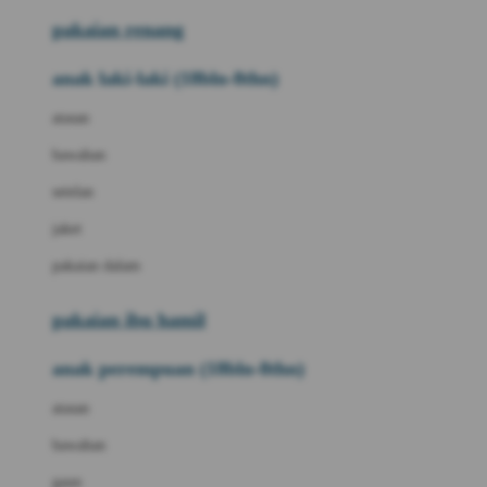
pakaian renang
anak laki-laki (18bln-8thn)
atasan
bawahan
setelan
jaket
pakaian dalam
pakaian ibu hamil
anak perempuan (18bln-8thn)
atasan
bawahan
gaun