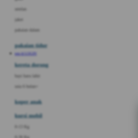
setelan
jaket
pakaian dalam
pakaian tidur
toto kl LOGIN
kereta dorong
bayi baru lahir
usia 6 bulan+
koper anak
kursi mobil
0-13 Kg
0-36 Kg