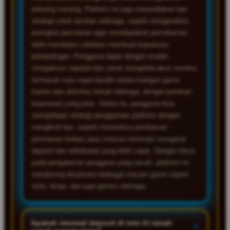
peluang menang. Platform ini juga menyediakan tips
strategi untuk taruhan olahraga, seperti menganalisis
peringkat permainan agar mendapatkan pemahaman
lebih mendalam sebelum membuat keputusan
pertandingan. Pengguna dapat dengan mudah
mengakses sepuluh tips untuk mengelola akun mereka,
termasuk cara cepat beralih antara kategori game
kasino dan aktivitas terkait olahraga, dengan panduan
keamanan yang jelas. Selain itu, pengguna bisa
mempelajari strategi penggunaan platform dengan
mengikuti tips, seperti memeriksa pembaruan
permainan terbaru atau mencari informasi mengenai
deposit dan withdrawal yang lebih cepat. Dengan fokus
pada pengalaman pengguna yang ramah, platform ini
mendorong eksplorasi berbagai macam game seperti
slots, bingo, dan juga games olahraga.
Apakah minimal deposit di toto kl ramah
+