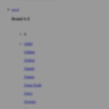
toto kl
Brand A-Z
A
Addo
Adidas
Airfree
Alamii
Amara
Aqua Scale
Asics
Aveeno