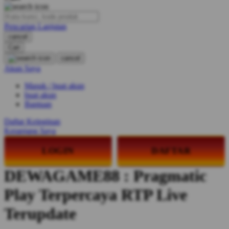
O
Pencarian Lanjutan
Oh Ma Grain
cancel
Okiedog
Cari
cancel
P
Akun Saya
Masuk / buat akun
Peachy
buat akun
Phil & Ted's
Bantuan
Philips Avent
Daftar Keinginan
Keranjang Saya
Pigeon
LOGIN
DAFTAR
Playgro
DEWAGAME88 : Pragmatic
Poled Global
Play Terpercaya RTP Live
Ponycycle
Puma
Terupdate
Pureats