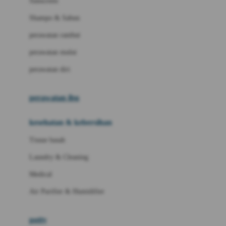
Sunscreen
London Taxi
Shampo & Sabun
Love To Dream
perawatan rambut
perawatan mulut
M
perawatan diri
Magformers
Mama's Choice
perawatan ibu
Mamas&Papas
kesehatan & kebersihan
Mamaway
Tissue basah
Maxi Cosi
Laundry & Cleaning
Megabloks
Medical
Micro
Air Purifier & Humidifier
MiDeer
Mimi & Lula
potty