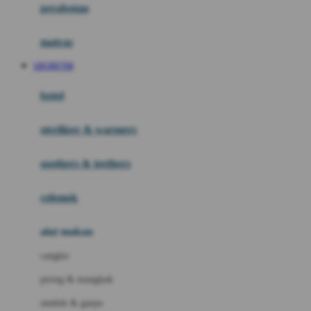
perabotan
Happy Tummy
Hauck
matras
Havaianas
SBOBET88
Hegen
botol
Hot Wheels
sterilizer & warmers
Hybrid
soothers & teethers
I
Inlacta DHA
celemek
Interlac
alat makan
Ivenet
cangkir
J
piring & mangkuk
Jack N Jill
sendok & garpu