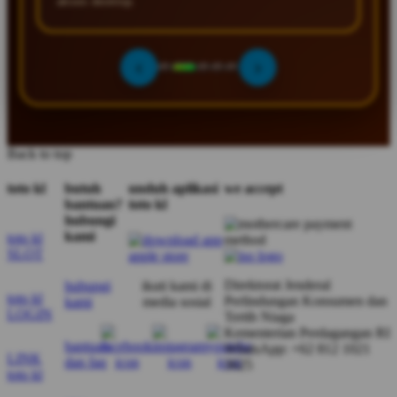
‹
›
Back to top
toto kl
butuh
unduh aplikasi
we accept
bantuan?
toto kl
hubungi
kami
toto kl
SLOT
Direktorat Jenderal
hubungi
ikuti kami di
toto kl
Perlindungan Konsumen dan
kami
media sosial
LOGIN
Tertib Niaga
Kementerian Perdagangan RI
bantuan
WhatsApp: +62 812 1021
LINK
dan faq
3625
toto kl