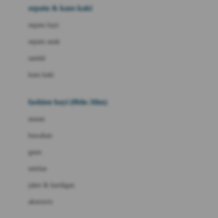
Beauty Barn
sepatu & kaus kaki
Bio Oil
sepatu bayi
Biolane
sepatu anak
Bite Fighters
sandal
Bizzi Growin
kaus kaki
Blackmores
fashion bayi (0bln-3thn)
Blooming Marvellous
atasan
Bonnels
bawahan
Bravado
gaun
Bruder
setelan
Brush Baby
jaket & kardigan
Buds Organics
aksesoris
Bugaboo