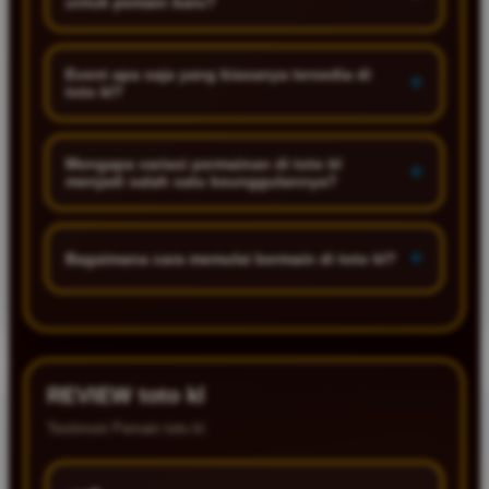
untuk pemain baru?
Setelah melakukan pendaftaran atau registration,
anggota dapat memanfaatkan tips untuk menavigasi
Event apa saja yang biasanya tersedia di
+
toto kl?
berbagai permainan, seperti beralih antara kategori slot,
bingo, dan permainan meja. Contohnya, pengguna
Setelah register sebagai anggota baru, kamu bisa
dapat memilih permainan yang memiliki poin tinggi
menggunakan tips berbagai macam cara untuk
Mengapa variasi permainan di toto kl
untuk meningkatkan peluang menang. Platform ini juga
+
menjadi salah satu keunggulannya?
menjelajahi berbagai permainan seperti slot, bingo, atau
menyediakan strategi untuk penggunaan efektif dalam
permainan meja. Misalnya, kamu bisa memilih
olahraga dan game bingo, misalnya dengan
Setelah mendaftar sebagai anggota, Anda dapat
permainan dengan poin tinggi untuk memaksimalkan
menganalisis peringkat permainan untuk membuat
menggunakan tips untuk menavigasi berbagai
+
peluangmu. Platform ini juga memberikan strategi
Bagaimana cara memulai bermain di toto kl?
keputusan lebih baik. Selain itu, pengguna dapat
permainan seperti digital slots dan table games serta
khusus untuk penggunaan bingo dan taruhan olahraga,
mengakses tips tentang cara mengelola akun dengan
meningkatkan pengalaman Anda, misalnya dengan
Setelah daftar akun, pengguna dapat mencoba tips
seperti menganalisis peringkat permainan. Pengguna
mudah, seperti beralih cepat antara aktivitas kasino dan
memilih game yang menawarkan poin bonus. Platform
untuk menavigasi berbagai permainan kasino dan
dapat beralih cepat antara kategori permainan kasino
olahraga. Tips-tips ini membantu memastikan
ini juga menyediakan strategi untuk penggunaan efektif
olahraga. Misalnya, pengguna dapat memilih permainan
dan aktivitas terkait olahraga, dan bahkan mengakses
pengalaman yang aman dan menyenangkan.
bingo dan taruhan olahraga, seperti menganalisis
slot dengan poin tinggi atau menerapkan strategi dalam
sepuluh tips untuk mengelola akun, seperti cara deposit
REVIEW toto kl
peringkat permainan untuk membuat keputusan yang
taruhan olahraga melalui analisa peringkat permainan.
dan penarikan yang lebih aman dan cepat. platform ini
lebih hati-hati atau memanfaatkan fitur update terbaru
Testimoni Pemain toto kl.
Platform ini menyediakan panduan untuk mengelola
memastikan kamu memiliki pengalaman bermain yang
untuk trial beberapa game. Selain itu pengguna dapat
akun seperti beralih cepat antara kategori games yang
menyenangkan dengan pembaruan permainan terbaru
mengakses sepuluh tips untuk mengelola akun dengan
berbeda, memungkinkan Anda untuk secara efektif
dan berbagai tips serta strategi penggunaan yang